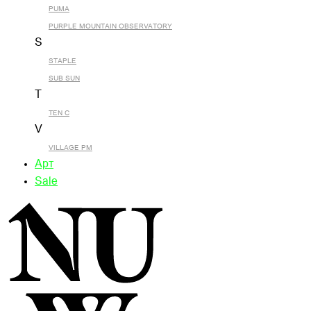
PUMA
PURPLE MOUNTAIN OBSERVATORY
S
STAPLE
SUB SUN
T
TEN C
V
VILLAGE PM
Арт
Sale