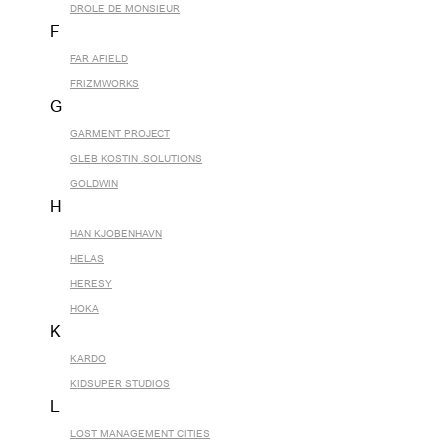
DROLE DE MONSIEUR
F
FAR AFIELD
FRIZMWORKS
G
GARMENT PROJECT
GLEB KOSTIN .SOLUTIONS
GOLDWIN
H
HAN KJOBENHAVN
HELAS
HERESY
HOKA
K
KARDO
KIDSUPER STUDIOS
L
LOST MANAGEMENT CITIES