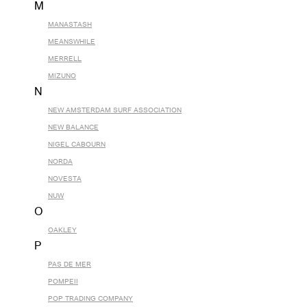
M
MANASTASH
MEANSWHILE
MERRELL
MIZUNO
N
NEW AMSTERDAM SURF ASSOCIATION
NEW BALANCE
NIGEL CABOURN
NORDA
NOVESTA
NUW
O
OAKLEY
P
PAS DE MER
POMPEII
POP TRADING COMPANY