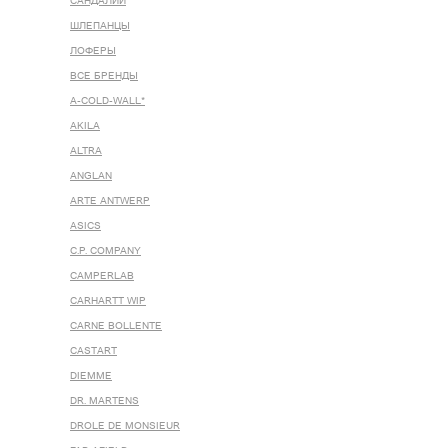
САНДАЛИИ
ШЛЕПАНЦЫ
ЛОФЕРЫ
ВСЕ БРЕНДЫ
A-COLD-WALL*
AKILA
ALTRA
ANGLAN
ARTE ANTWERP
ASICS
C.P. COMPANY
CAMPERLAB
CARHARTT WIP
CARNE BOLLENTE
CASTART
DIEMME
DR. MARTENS
DROLE DE MONSIEUR