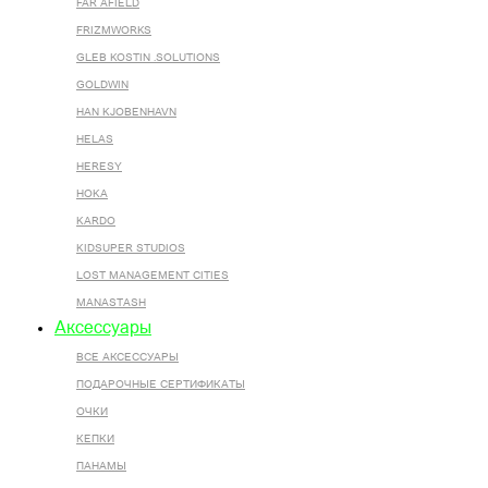
FAR AFIELD
FRIZMWORKS
GLEB KOSTIN .SOLUTIONS
GOLDWIN
HAN KJOBENHAVN
HELAS
HERESY
HOKA
KARDO
KIDSUPER STUDIOS
LOST MANAGEMENT CITIES
MANASTASH
Аксессуары
ВСЕ AКСЕССУАРЫ
ПОДАРОЧНЫЕ СЕРТИФИКАТЫ
ОЧКИ
КЕПКИ
ПАНАМЫ