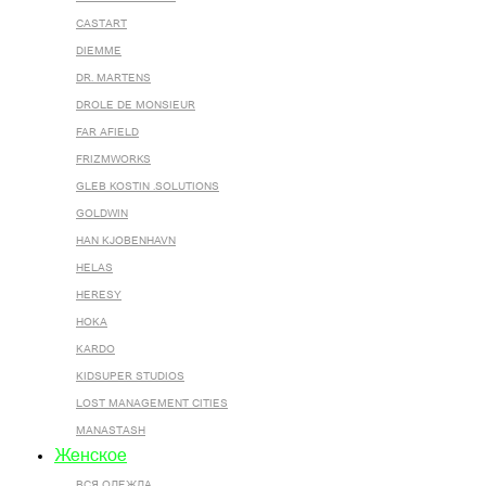
CASTART
DIEMME
DR. MARTENS
DROLE DE MONSIEUR
FAR AFIELD
FRIZMWORKS
GLEB KOSTIN .SOLUTIONS
GOLDWIN
HAN KJOBENHAVN
HELAS
HERESY
HOKA
KARDO
KIDSUPER STUDIOS
LOST MANAGEMENT CITIES
MANASTASH
Женское
ВСЯ ОДЕЖДА