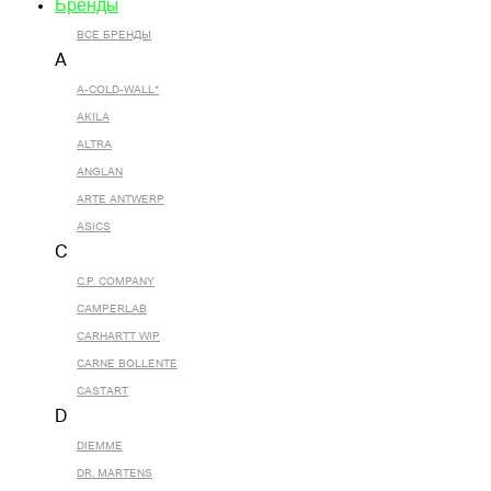
Бренды
ВСЕ БРЕНДЫ
A
A-COLD-WALL*
AKILA
ALTRA
ANGLAN
ARTE ANTWERP
ASICS
C
C.P. COMPANY
CAMPERLAB
CARHARTT WIP
CARNE BOLLENTE
CASTART
D
DIEMME
DR. MARTENS