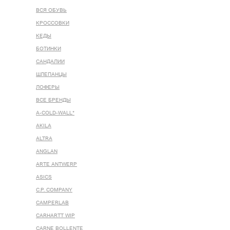
ВСЯ ОБУВЬ
КРОССОВКИ
КЕДЫ
БОТИНКИ
САНДАЛИИ
ШЛЕПАНЦЫ
ЛОФЕРЫ
ВСЕ БРЕНДЫ
A-COLD-WALL*
AKILA
ALTRA
ANGLAN
ARTE ANTWERP
ASICS
C.P. COMPANY
CAMPERLAB
CARHARTT WIP
CARNE BOLLENTE