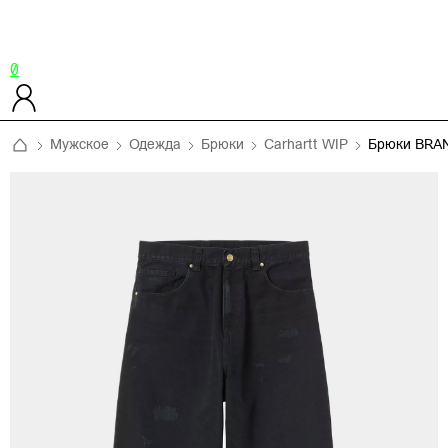
0
Мужское
Одежда
Брюки
Carhartt WIP
Брюки BRA