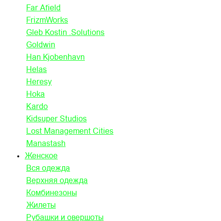
Far Afield
FrizmWorks
Gleb Kostin .Solutions
Goldwin
Han Kjobenhavn
Helas
Heresy
Hoka
Kardo
Kidsuper Studios
Lost Management Cities
Manastash
Женское
Вся одежда
Верхняя одежда
Комбинезоны
Жилеты
Рубашки и овершоты