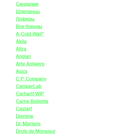
Сандалии
Шлепанцы
Лоферы
Все бренды
A-Cold-Wall*
Akila
Altra
Anglan
Arte Antwerp
Asics
C.P. Company
CamperLab
Carhartt WIP
Carne Bollente
Castart
Diemme
Dr. Martens
Drole de Monsieur