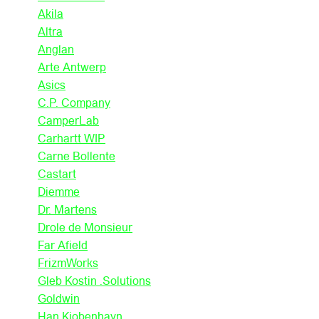
Akila
Altra
Anglan
Arte Antwerp
Asics
C.P. Company
CamperLab
Carhartt WIP
Carne Bollente
Castart
Diemme
Dr. Martens
Drole de Monsieur
Far Afield
FrizmWorks
Gleb Kostin .Solutions
Goldwin
Han Kjobenhavn