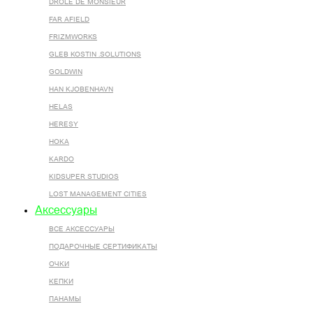
DROLE DE MONSIEUR
FAR AFIELD
FRIZMWORKS
GLEB KOSTIN .SOLUTIONS
GOLDWIN
HAN KJOBENHAVN
HELAS
HERESY
HOKA
KARDO
KIDSUPER STUDIOS
LOST MANAGEMENT CITIES
Аксессуары
ВСЕ AКСЕССУАРЫ
ПОДАРОЧНЫЕ СЕРТИФИКАТЫ
ОЧКИ
КЕПКИ
ПАНАМЫ