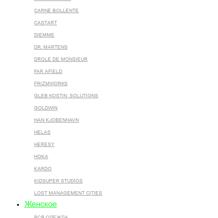
CARNE BOLLENTE
CASTART
DIEMME
DR. MARTENS
DROLE DE MONSIEUR
FAR AFIELD
FRIZMWORKS
GLEB KOSTIN .SOLUTIONS
GOLDWIN
HAN KJOBENHAVN
HELAS
HERESY
HOKA
KARDO
KIDSUPER STUDIOS
LOST MANAGEMENT CITIES
Женское
ВСЯ ОДЕЖДА