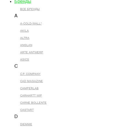
Бренды
ВСЕ БРЕНДЫ
A
A-COLD-WALL*
AKILA
ALTRA
ANGLAN
ARTE ANTWERP
ASICS
C
C.P. COMPANY
CAD MAGAZINE
CAMPERLAB
CARHARTT WIP
CARNE BOLLENTE
CASTART
D
DIEMME