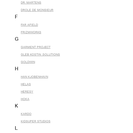
DR. MARTENS
DROLE DE MONSIEUR
F
FAR AFIELD
FRIZMWORKS
G
GARMENT PROJECT
GLEB KOSTIN .SOLUTIONS
GOLDWIN
H
HAN KJOBENHAVN
HELAS
HERESY
HOKA
K
KARDO
KIDSUPER STUDIOS
L