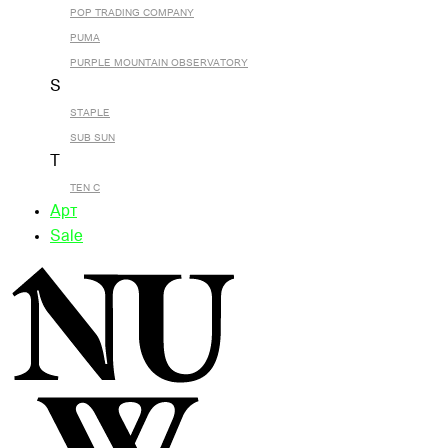
POP TRADING COMPANY
PUMA
PURPLE MOUNTAIN OBSERVATORY
S
STAPLE
SUB SUN
T
TEN C
Арт
Sale