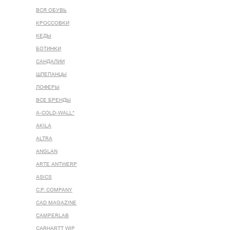
ВСЯ ОБУВЬ
КРОССОВКИ
КЕДЫ
БОТИНКИ
САНДАЛИИ
ШЛЕПАНЦЫ
ЛОФЕРЫ
ВСЕ БРЕНДЫ
A-COLD-WALL*
AKILA
ALTRA
ANGLAN
ARTE ANTWERP
ASICS
C.P. COMPANY
CAD MAGAZINE
CAMPERLAB
CARHARTT WIP