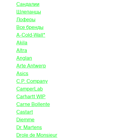
Сандалии
Шлепанцы
Лоферы
Все бренды
A-Cold-Wall*
Akila
Altra
Anglan
Arte Antwerp
Asics
C.P. Company
CamperLab
Carhartt WIP
Carne Bollente
Castart
Diemme
Dr. Martens
Drole de Monsieur