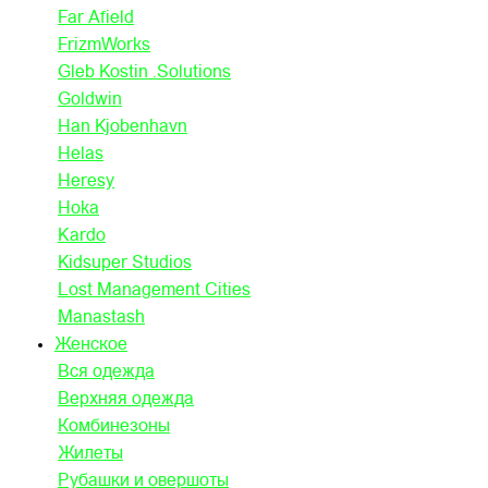
Far Afield
FrizmWorks
Gleb Kostin .Solutions
Goldwin
Han Kjobenhavn
Helas
Heresy
Hoka
Kardo
Kidsuper Studios
Lost Management Cities
Manastash
Женское
Вся одежда
Верхняя одежда
Комбинезоны
Жилеты
Рубашки и овершоты