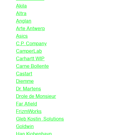
Akila
Altra
Anglan
Arte Antwerp
Asics
C.P. Company
CamperLab
Carhartt WIP
Carne Bollente
Castart
Diemme
Dr. Martens
Drole de Monsieur
Far Afield
FrizmWorks
Gleb Kostin .Solutions
Goldwin
Han Kjobenhavn