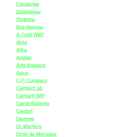
Сандалии
Шлепанцы
Лоферы
Все бренды
A-Cold-Wall*
Akila
Altra
Anglan
Arte Antwerp
Asics
C.P. Company
CamperLab
Carhartt WIP
Carne Bollente
Castart
Diemme
Dr. Martens
Drole de Monsieur