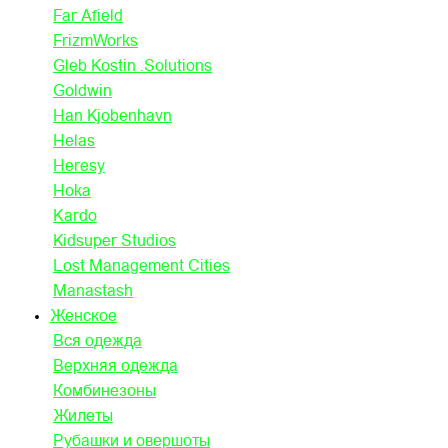
Far Afield
FrizmWorks
Gleb Kostin .Solutions
Goldwin
Han Kjobenhavn
Helas
Heresy
Hoka
Kardo
Kidsuper Studios
Lost Management Cities
Manastash
Женское
Вся одежда
Верхняя одежда
Комбинезоны
Жилеты
Рубашки и овершоты