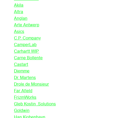
Akila
Altra
Anglan
Arte Antwerp
Asics
C.P. Company
CamperLab
Carhartt WIP
Carne Bollente
Castart
Diemme
Dr. Martens
Drole de Monsieur
Far Afield
FrizmWorks
Gleb Kostin .Solutions
Goldwin
Han Kjobenhavn