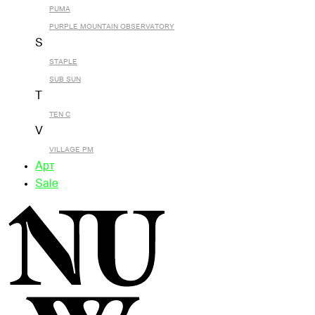
PUMA
PURPLE MOUNTAIN OBSERVATORY
S
STAPLE
SUB SUN
T
TEN C
V
VILLAGE PM
Арт
Sale