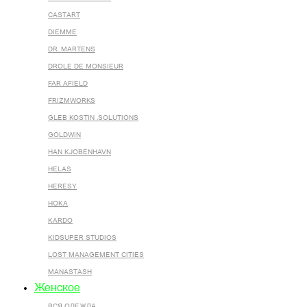
CASTART
DIEMME
DR. MARTENS
DROLE DE MONSIEUR
FAR AFIELD
FRIZMWORKS
GLEB KOSTIN .SOLUTIONS
GOLDWIN
HAN KJOBENHAVN
HELAS
HERESY
HOKA
KARDO
KIDSUPER STUDIOS
LOST MANAGEMENT CITIES
MANASTASH
Женское
ВСЯ ОДЕЖДА