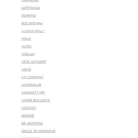
САНДАЛИИ
ШЛЕПАНЦЫ
ЛОФЕРЫ
ВСЕ БРЕНДЫ
A-COLD-WALL*
AKILA
ALTRA
ANGLAN
ARTE ANTWERP
ASICS
C.P. COMPANY
CAMPERLAB
CARHARTT WIP
CARNE BOLLENTE
CASTART
DIEMME
DR. MARTENS
DROLE DE MONSIEUR