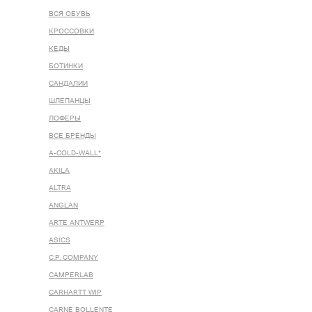
ВСЯ ОБУВЬ
КРОССОВКИ
КЕДЫ
БОТИНКИ
САНДАЛИИ
ШЛЕПАНЦЫ
ЛОФЕРЫ
ВСЕ БРЕНДЫ
A-COLD-WALL*
AKILA
ALTRA
ANGLAN
ARTE ANTWERP
ASICS
C.P. COMPANY
CAMPERLAB
CARHARTT WIP
CARNE BOLLENTE