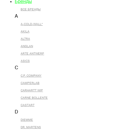
Бренды
ВСЕ БРЕНДЫ
A
A-COLD-WALL*
AKILA
ALTRA
ANGLAN
ARTE ANTWERP
ASICS
C
C.P. COMPANY
CAMPERLAB
CARHARTT WIP
CARNE BOLLENTE
CASTART
D
DIEMME
DR. MARTENS