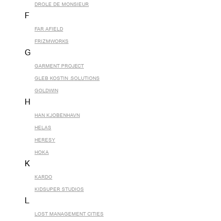
DROLE DE MONSIEUR
F
FAR AFIELD
FRIZMWORKS
G
GARMENT PROJECT
GLEB KOSTIN .SOLUTIONS
GOLDWIN
H
HAN KJOBENHAVN
HELAS
HERESY
HOKA
K
KARDO
KIDSUPER STUDIOS
L
LOST MANAGEMENT CITIES