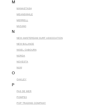
M
MANASTASH
MEANSWHILE
MERRELL
MIZUNO
N
NEW AMSTERDAM SURF ASSOCIATION
NEW BALANCE
NIGEL CABOURN
NORDA
NOVESTA
NUW
O
OAKLEY
P
PAS DE MER
POMPEII
POP TRADING COMPANY