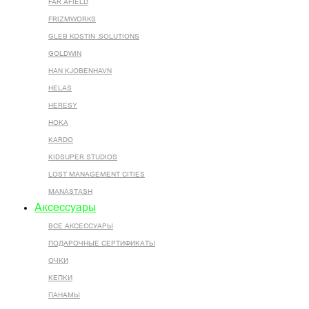
FAR AFIELD
FRIZMWORKS
GLEB KOSTIN .SOLUTIONS
GOLDWIN
HAN KJOBENHAVN
HELAS
HERESY
HOKA
KARDO
KIDSUPER STUDIOS
LOST MANAGEMENT CITIES
MANASTASH
Аксессуары
ВСЕ AКСЕССУАРЫ
ПОДАРОЧНЫЕ СЕРТИФИКАТЫ
ОЧКИ
КЕПКИ
ПАНАМЫ