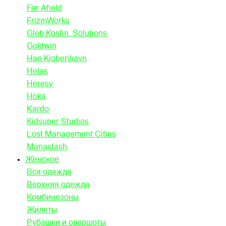
Far Afield
FrizmWorks
Gleb Kostin .Solutions
Goldwin
Han Kjobenhavn
Helas
Heresy
Hoka
Kardo
Kidsuper Studios
Lost Management Cities
Manastash
Женское
Вся одежда
Верхняя одежда
Комбинезоны
Жилеты
Рубашки и овершоты