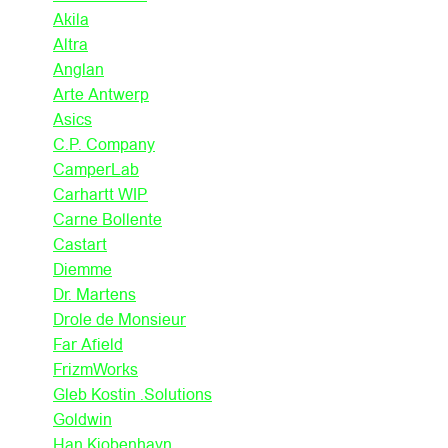
Akila
Altra
Anglan
Arte Antwerp
Asics
C.P. Company
CamperLab
Carhartt WIP
Carne Bollente
Castart
Diemme
Dr. Martens
Drole de Monsieur
Far Afield
FrizmWorks
Gleb Kostin .Solutions
Goldwin
Han Kjobenhavn