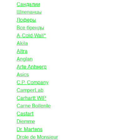
Сандалии
Шлепанцы
Лоферы
Все бренды
A-Cold-Wall*
Akila
Altra
Anglan
Arte Antwerp
Asics
C.P. Company
CamperLab
Carhartt WIP
Carne Bollente
Castart
Diemme
Dr. Martens
Drole de Monsieur