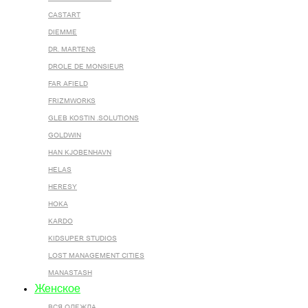
CASTART
DIEMME
DR. MARTENS
DROLE DE MONSIEUR
FAR AFIELD
FRIZMWORKS
GLEB KOSTIN .SOLUTIONS
GOLDWIN
HAN KJOBENHAVN
HELAS
HERESY
HOKA
KARDO
KIDSUPER STUDIOS
LOST MANAGEMENT CITIES
MANASTASH
Женское
ВСЯ ОДЕЖДА