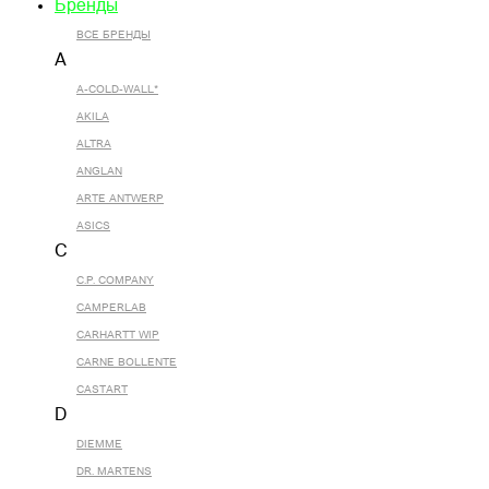
Бренды
ВСЕ БРЕНДЫ
A
A-COLD-WALL*
AKILA
ALTRA
ANGLAN
ARTE ANTWERP
ASICS
C
C.P. COMPANY
CAMPERLAB
CARHARTT WIP
CARNE BOLLENTE
CASTART
D
DIEMME
DR. MARTENS