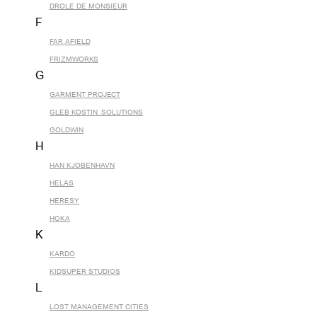
DROLE DE MONSIEUR
F
FAR AFIELD
FRIZMWORKS
G
GARMENT PROJECT
GLEB KOSTIN .SOLUTIONS
GOLDWIN
H
HAN KJOBENHAVN
HELAS
HERESY
HOKA
K
KARDO
KIDSUPER STUDIOS
L
LOST MANAGEMENT CITIES