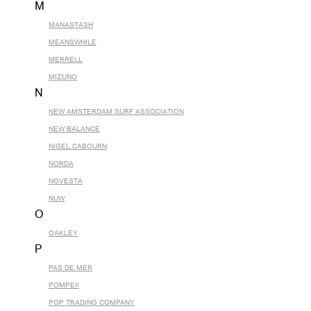
M
MANASTASH
MEANSWHILE
MERRELL
MIZUNO
N
NEW AMSTERDAM SURF ASSOCIATION
NEW BALANCE
NIGEL CABOURN
NORDA
NOVESTA
NUW
O
OAKLEY
P
PAS DE MER
POMPEII
POP TRADING COMPANY