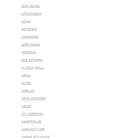
ВСЯ ОБУВЬ
КРОССОВКИ
КЕДЫ
БОТИНКИ
САНДАЛИИ
ШЛЕПАНЦЫ
ЛОФЕРЫ
ВСЕ БРЕНДЫ
A-COLD-WALL*
AKILA
ALTRA
ANGLAN
ARTE ANTWERP
ASICS
C.P. COMPANY
CAMPERLAB
CARHARTT WIP
CARNE BOLLENTE