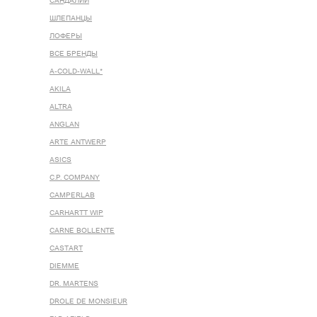
САНДАЛИИ
ШЛЕПАНЦЫ
ЛОФЕРЫ
ВСЕ БРЕНДЫ
A-COLD-WALL*
AKILA
ALTRA
ANGLAN
ARTE ANTWERP
ASICS
C.P. COMPANY
CAMPERLAB
CARHARTT WIP
CARNE BOLLENTE
CASTART
DIEMME
DR. MARTENS
DROLE DE MONSIEUR