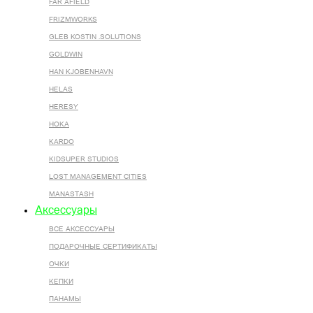
FAR AFIELD
FRIZMWORKS
GLEB KOSTIN .SOLUTIONS
GOLDWIN
HAN KJOBENHAVN
HELAS
HERESY
HOKA
KARDO
KIDSUPER STUDIOS
LOST MANAGEMENT CITIES
MANASTASH
Аксессуары
ВСЕ AКСЕССУАРЫ
ПОДАРОЧНЫЕ СЕРТИФИКАТЫ
ОЧКИ
КЕПКИ
ПАНАМЫ