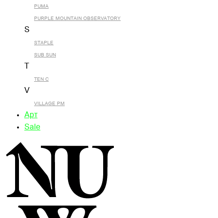
PUMA
PURPLE MOUNTAIN OBSERVATORY
S
STAPLE
SUB SUN
T
TEN C
V
VILLAGE PM
Арт
Sale