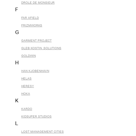
DROLE DE MONSIEUR
F
FAR AFIELD
FRIZMWORKS
G
GARMENT PROJECT
GLEB KOSTIN .SOLUTIONS
GOLDWIN
H
HAN KJOBENHAVN
HELAS
HERESY
HOKA
K
KARDO
KIDSUPER STUDIOS
L
LOST MANAGEMENT CITIES