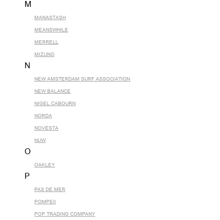
M
MANASTASH
MEANSWHILE
MERRELL
MIZUNO
N
NEW AMSTERDAM SURF ASSOCIATION
NEW BALANCE
NIGEL CABOURN
NORDA
NOVESTA
NUW
O
OAKLEY
P
PAS DE MER
POMPEII
POP TRADING COMPANY