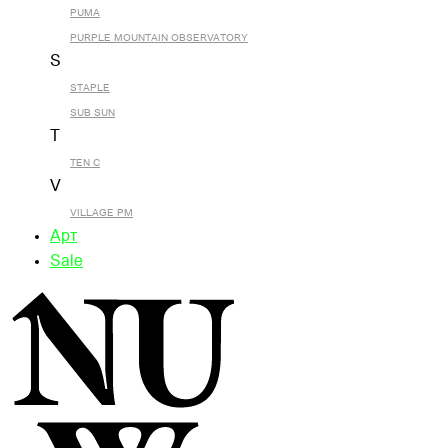
PUMA
PURPLE MOUNTAIN OBSERVATORY
S
STAPLE
SUB SUN
T
TEN C
V
VILLAGE PM
Арт
Sale