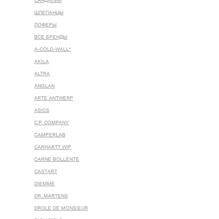
САНДАЛИИ
ШЛЕПАНЦЫ
ЛОФЕРЫ
ВСЕ БРЕНДЫ
A-COLD-WALL*
AKILA
ALTRA
ANGLAN
ARTE ANTWERP
ASICS
C.P. COMPANY
CAMPERLAB
CARHARTT WIP
CARNE BOLLENTE
CASTART
DIEMME
DR. MARTENS
DROLE DE MONSIEUR