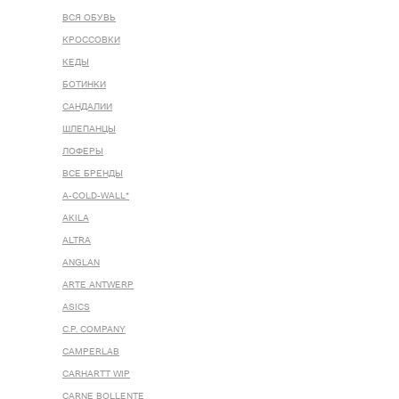
ВСЯ ОБУВЬ
КРОССОВКИ
КЕДЫ
БОТИНКИ
САНДАЛИИ
ШЛЕПАНЦЫ
ЛОФЕРЫ
ВСЕ БРЕНДЫ
A-COLD-WALL*
AKILA
ALTRA
ANGLAN
ARTE ANTWERP
ASICS
C.P. COMPANY
CAMPERLAB
CARHARTT WIP
CARNE BOLLENTE