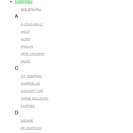
Бренды
ВСЕ БРЕНДЫ
A
A-COLD-WALL*
AKILA
ALTRA
ANGLAN
ARTE ANTWERP
ASICS
C
C.P. COMPANY
CAMPERLAB
CARHARTT WIP
CARNE BOLLENTE
CASTART
D
DIEMME
DR. MARTENS