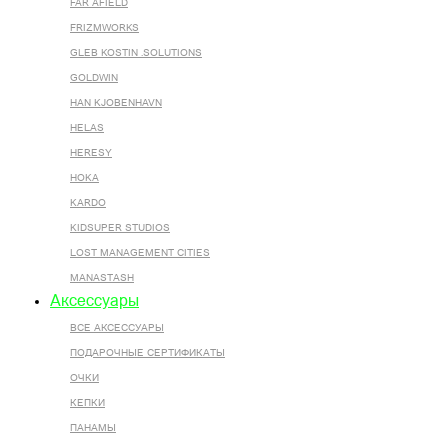
FAR AFIELD
FRIZMWORKS
GLEB KOSTIN .SOLUTIONS
GOLDWIN
HAN KJOBENHAVN
HELAS
HERESY
HOKA
KARDO
KIDSUPER STUDIOS
LOST MANAGEMENT CITIES
MANASTASH
Аксессуары
ВСЕ AКСЕССУАРЫ
ПОДАРОЧНЫЕ СЕРТИФИКАТЫ
ОЧКИ
КЕПКИ
ПАНАМЫ