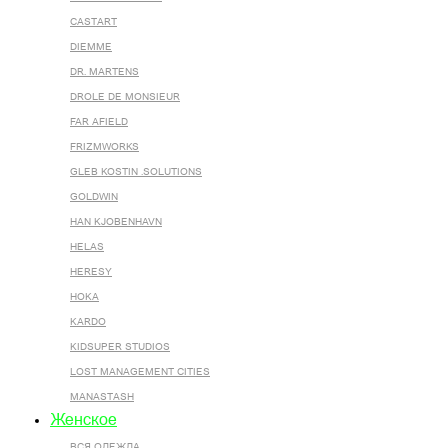
CASTART
DIEMME
DR. MARTENS
DROLE DE MONSIEUR
FAR AFIELD
FRIZMWORKS
GLEB KOSTIN .SOLUTIONS
GOLDWIN
HAN KJOBENHAVN
HELAS
HERESY
HOKA
KARDO
KIDSUPER STUDIOS
LOST MANAGEMENT CITIES
MANASTASH
Женское
ВСЯ ОДЕЖДА