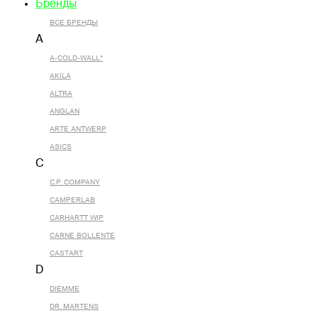
Бренды
ВСЕ БРЕНДЫ
A
A-COLD-WALL*
AKILA
ALTRA
ANGLAN
ARTE ANTWERP
ASICS
C
C.P. COMPANY
CAMPERLAB
CARHARTT WIP
CARNE BOLLENTE
CASTART
D
DIEMME
DR. MARTENS