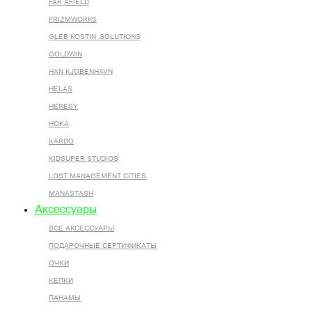
FAR AFIELD
FRIZMWORKS
GLEB KOSTIN .SOLUTIONS
GOLDWIN
HAN KJOBENHAVN
HELAS
HERESY
HOKA
KARDO
KIDSUPER STUDIOS
LOST MANAGEMENT CITIES
MANASTASH
Аксессуары
ВСЕ AКСЕССУАРЫ
ПОДАРОЧНЫЕ СЕРТИФИКАТЫ
ОЧКИ
КЕПКИ
ПАНАМЫ