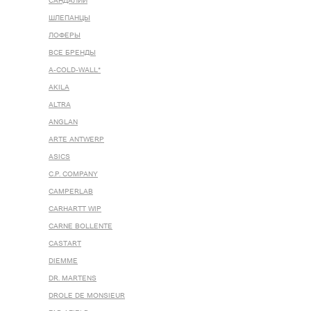
САНДАЛИИ
ШЛЕПАНЦЫ
ЛОФЕРЫ
ВСЕ БРЕНДЫ
A-COLD-WALL*
AKILA
ALTRA
ANGLAN
ARTE ANTWERP
ASICS
C.P. COMPANY
CAMPERLAB
CARHARTT WIP
CARNE BOLLENTE
CASTART
DIEMME
DR. MARTENS
DROLE DE MONSIEUR