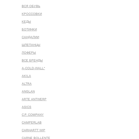
ВСЯ ОБУВЬ
КРОССОВКИ
КЕДЫ
БОТИНКИ
САНДАЛИИ
ШЛЕПАНЦЫ
ЛОФЕРЫ
ВСЕ БРЕНДЫ
A-COLD-WALL*
AKILA
ALTRA
ANGLAN
ARTE ANTWERP
ASICS
C.P. COMPANY
CAMPERLAB
CARHARTT WIP
CARNE BOLLENTE