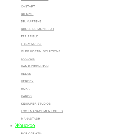
CASTART
DIEMME
DR. MARTENS
DROLE DE MONSIEUR
FAR AFIELD
FRIZMWORKS
GLEB KOSTIN .SOLUTIONS
GOLDWIN
HAN KJOBENHAVN
HELAS
HERESY
HOKA
KARDO
KIDSUPER STUDIOS
LOST MANAGEMENT CITIES
MANASTASH
Женское
ВСЯ ОДЕЖДА