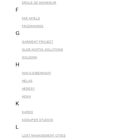
DROLE DE MONSIEUR
F
FAR AFIELD
FRIZMWORKS
G
GARMENT PROJECT
GLEB KOSTIN .SOLUTIONS
GOLDWIN
H
HAN KJOBENHAVN
HELAS
HERESY
HOKA
K
KARDO
KIDSUPER STUDIOS
L
LOST MANAGEMENT CITIES