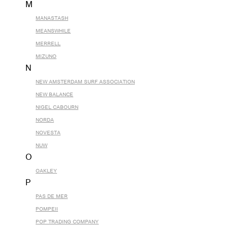
M
MANASTASH
MEANSWHILE
MERRELL
MIZUNO
N
NEW AMSTERDAM SURF ASSOCIATION
NEW BALANCE
NIGEL CABOURN
NORDA
NOVESTA
NUW
O
OAKLEY
P
PAS DE MER
POMPEII
POP TRADING COMPANY