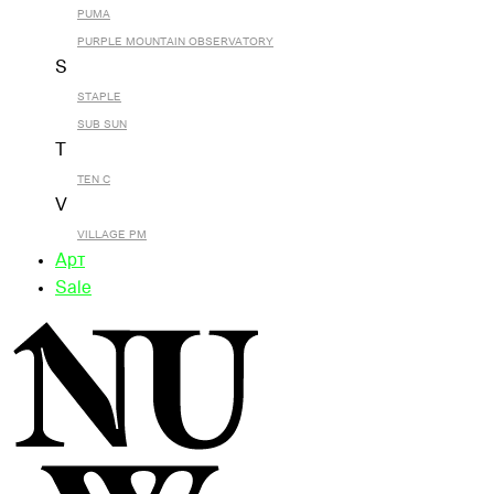
PUMA
PURPLE MOUNTAIN OBSERVATORY
S
STAPLE
SUB SUN
T
TEN C
V
VILLAGE PM
Арт
Sale