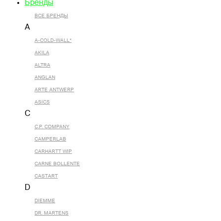
Бренды
ВСЕ БРЕНДЫ
A
A-COLD-WALL*
AKILA
ALTRA
ANGLAN
ARTE ANTWERP
ASICS
C
C.P. COMPANY
CAMPERLAB
CARHARTT WIP
CARNE BOLLENTE
CASTART
D
DIEMME
DR. MARTENS