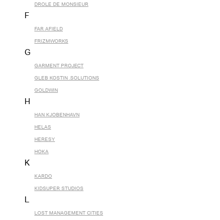
DROLE DE MONSIEUR
F
FAR AFIELD
FRIZMWORKS
G
GARMENT PROJECT
GLEB KOSTIN .SOLUTIONS
GOLDWIN
H
HAN KJOBENHAVN
HELAS
HERESY
HOKA
K
KARDO
KIDSUPER STUDIOS
L
LOST MANAGEMENT CITIES