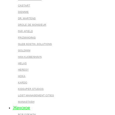
CASTART
DIEMME
DR. MARTENS
DROLE DE MONSIEUR
FAR AFIELD
FRIZMWORKS
GLEB KOSTIN .SOLUTIONS
GOLDWIN
HAN KJOBENHAVN
HELAS
HERESY
HOKA
KARDO
KIDSUPER STUDIOS
LOST MANAGEMENT CITIES
MANASTASH
Женское
ВСЯ ОДЕЖДА