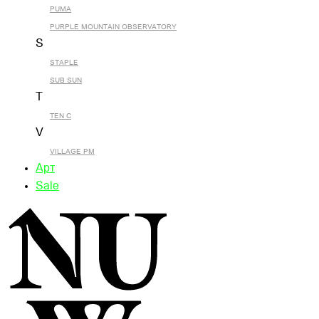
PUMA
PURPLE MOUNTAIN OBSERVATORY
S
STAPLE
SUB SUN
T
TEN C
V
VILLAGE PM
Арт
Sale