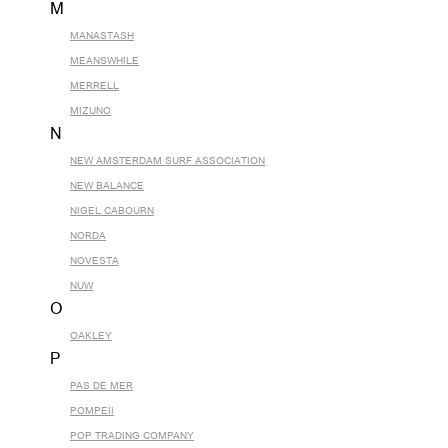
M
MANASTASH
MEANSWHILE
MERRELL
MIZUNO
N
NEW AMSTERDAM SURF ASSOCIATION
NEW BALANCE
NIGEL CABOURN
NORDA
NOVESTA
NUW
O
OAKLEY
P
PAS DE MER
POMPEII
POP TRADING COMPANY