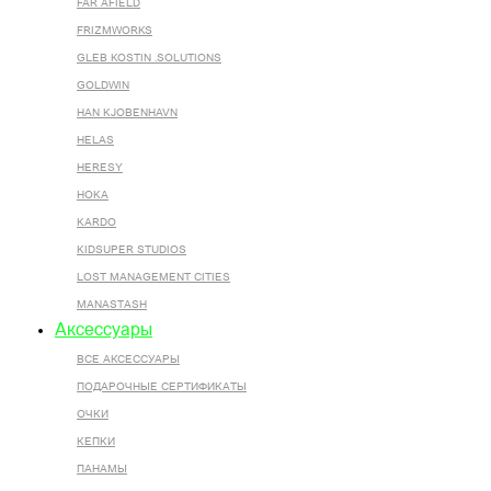
FAR AFIELD
FRIZMWORKS
GLEB KOSTIN .SOLUTIONS
GOLDWIN
HAN KJOBENHAVN
HELAS
HERESY
HOKA
KARDO
KIDSUPER STUDIOS
LOST MANAGEMENT CITIES
MANASTASH
Аксессуары
ВСЕ AКСЕССУАРЫ
ПОДАРОЧНЫЕ СЕРТИФИКАТЫ
ОЧКИ
КЕПКИ
ПАНАМЫ