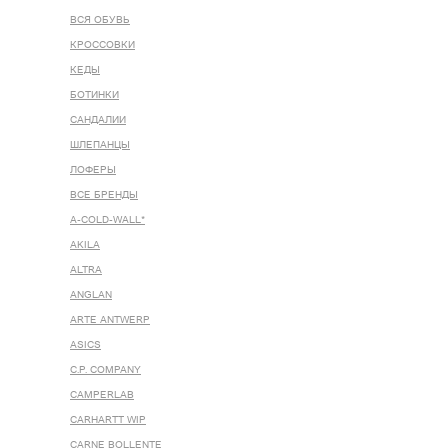
ВСЯ ОБУВЬ
КРОССОВКИ
КЕДЫ
БОТИНКИ
САНДАЛИИ
ШЛЕПАНЦЫ
ЛОФЕРЫ
ВСЕ БРЕНДЫ
A-COLD-WALL*
AKILA
ALTRA
ANGLAN
ARTE ANTWERP
ASICS
C.P. COMPANY
CAMPERLAB
CARHARTT WIP
CARNE BOLLENTE