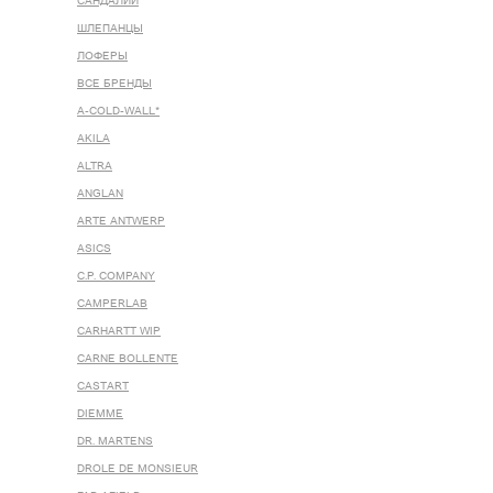
САНДАЛИИ
ШЛЕПАНЦЫ
ЛОФЕРЫ
ВСЕ БРЕНДЫ
A-COLD-WALL*
AKILA
ALTRA
ANGLAN
ARTE ANTWERP
ASICS
C.P. COMPANY
CAMPERLAB
CARHARTT WIP
CARNE BOLLENTE
CASTART
DIEMME
DR. MARTENS
DROLE DE MONSIEUR