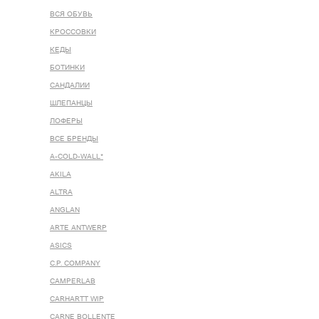
ВСЯ ОБУВЬ
КРОССОВКИ
КЕДЫ
БОТИНКИ
САНДАЛИИ
ШЛЕПАНЦЫ
ЛОФЕРЫ
ВСЕ БРЕНДЫ
A-COLD-WALL*
AKILA
ALTRA
ANGLAN
ARTE ANTWERP
ASICS
C.P. COMPANY
CAMPERLAB
CARHARTT WIP
CARNE BOLLENTE