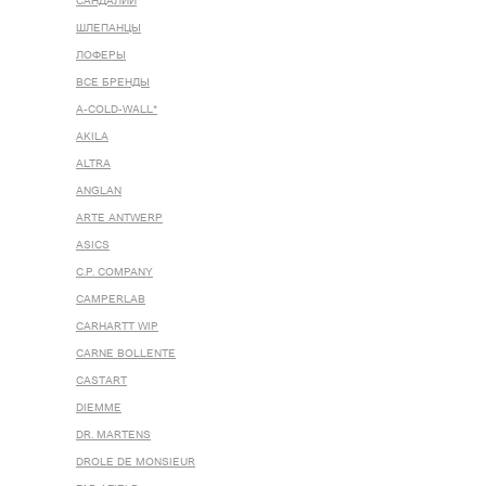
САНДАЛИИ
ШЛЕПАНЦЫ
ЛОФЕРЫ
ВСЕ БРЕНДЫ
A-COLD-WALL*
AKILA
ALTRA
ANGLAN
ARTE ANTWERP
ASICS
C.P. COMPANY
CAMPERLAB
CARHARTT WIP
CARNE BOLLENTE
CASTART
DIEMME
DR. MARTENS
DROLE DE MONSIEUR