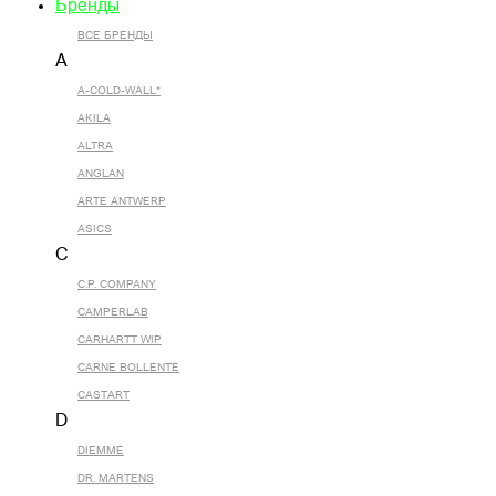
Бренды
ВСЕ БРЕНДЫ
A
A-COLD-WALL*
AKILA
ALTRA
ANGLAN
ARTE ANTWERP
ASICS
C
C.P. COMPANY
CAMPERLAB
CARHARTT WIP
CARNE BOLLENTE
CASTART
D
DIEMME
DR. MARTENS