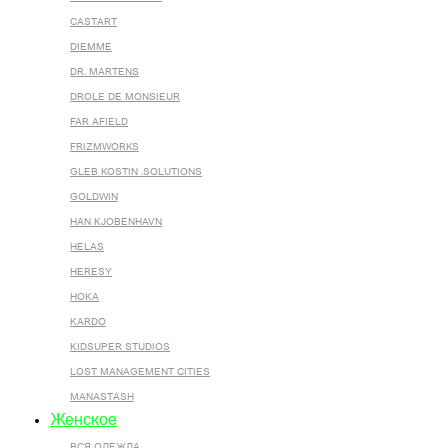
CASTART
DIEMME
DR. MARTENS
DROLE DE MONSIEUR
FAR AFIELD
FRIZMWORKS
GLEB KOSTIN .SOLUTIONS
GOLDWIN
HAN KJOBENHAVN
HELAS
HERESY
HOKA
KARDO
KIDSUPER STUDIOS
LOST MANAGEMENT CITIES
MANASTASH
Женское
ВСЯ ОДЕЖДА