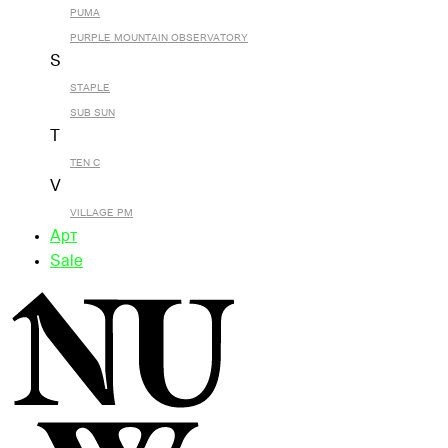
PUMA
PURPLE MOUNTAIN OBSERVATORY
S
STAPLE
SUB SUN
T
TEN C
V
VILLAGE PM
Арт
Sale