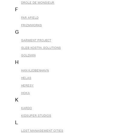
DROLE DE MONSIEUR
F
FAR AFIELD
FRIZMWORKS
G
GARMENT PROJECT
GLEB KOSTIN .SOLUTIONS
GOLDWIN
H
HAN KJOBENHAVN
HELAS
HERESY
HOKA
K
KARDO
KIDSUPER STUDIOS
L
LOST MANAGEMENT CITIES