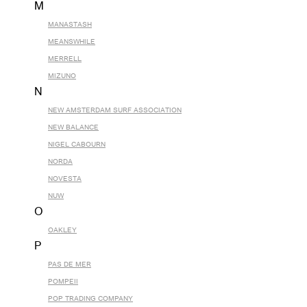
M
MANASTASH
MEANSWHILE
MERRELL
MIZUNO
N
NEW AMSTERDAM SURF ASSOCIATION
NEW BALANCE
NIGEL CABOURN
NORDA
NOVESTA
NUW
O
OAKLEY
P
PAS DE MER
POMPEII
POP TRADING COMPANY