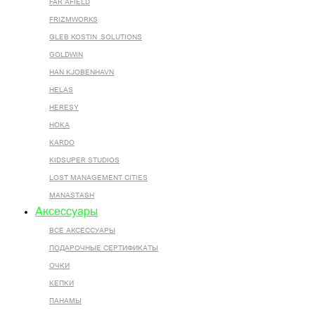
FAR AFIELD
FRIZMWORKS
GLEB KOSTIN .SOLUTIONS
GOLDWIN
HAN KJOBENHAVN
HELAS
HERESY
HOKA
KARDO
KIDSUPER STUDIOS
LOST MANAGEMENT CITIES
MANASTASH
Аксессуары
ВСЕ AКСЕССУАРЫ
ПОДАРОЧНЫЕ СЕРТИФИКАТЫ
ОЧКИ
КЕПКИ
ПАНАМЫ