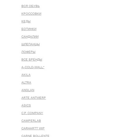
ВСЯ ОБУВЬ
КРОССОВКИ
КЕДЫ
БОТИНКИ
САНДАЛИИ
ШЛЕПАНЦЫ
ЛОФЕРЫ
ВСЕ БРЕНДЫ
A-COLD-WALL*
AKILA
ALTRA
ANGLAN
ARTE ANTWERP
ASICS
C.P. COMPANY
CAMPERLAB
CARHARTT WIP
CARNE BOLLENTE