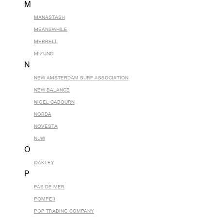
M
MANASTASH
MEANSWHILE
MERRELL
MIZUNO
N
NEW AMSTERDAM SURF ASSOCIATION
NEW BALANCE
NIGEL CABOURN
NORDA
NOVESTA
NUW
O
OAKLEY
P
PAS DE MER
POMPEII
POP TRADING COMPANY