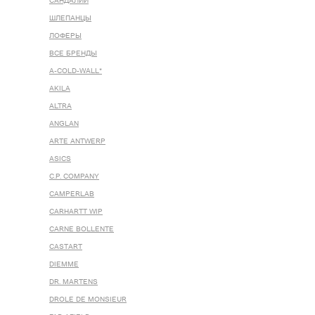
САНДАЛИИ
ШЛЕПАНЦЫ
ЛОФЕРЫ
ВСЕ БРЕНДЫ
A-COLD-WALL*
AKILA
ALTRA
ANGLAN
ARTE ANTWERP
ASICS
C.P. COMPANY
CAMPERLAB
CARHARTT WIP
CARNE BOLLENTE
CASTART
DIEMME
DR. MARTENS
DROLE DE MONSIEUR