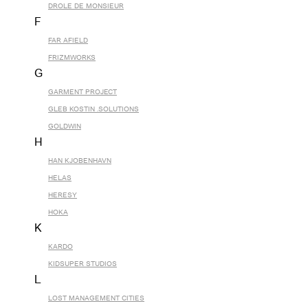
DROLE DE MONSIEUR
F
FAR AFIELD
FRIZMWORKS
G
GARMENT PROJECT
GLEB KOSTIN .SOLUTIONS
GOLDWIN
H
HAN KJOBENHAVN
HELAS
HERESY
HOKA
K
KARDO
KIDSUPER STUDIOS
L
LOST MANAGEMENT CITIES