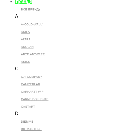
Бренды
ВСЕ БРЕНДЫ
A
A-COLD-WALL*
AKILA
ALTRA
ANGLAN
ARTE ANTWERP
ASICS
C
C.P. COMPANY
CAMPERLAB
CARHARTT WIP
CARNE BOLLENTE
CASTART
D
DIEMME
DR. MARTENS