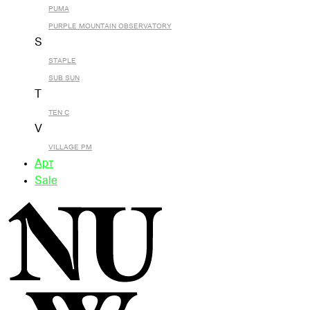
PUMA
PURPLE MOUNTAIN OBSERVATORY
S
STAPLE
SUB SUN
T
TEN C
V
VILLAGE PM
Арт
Sale