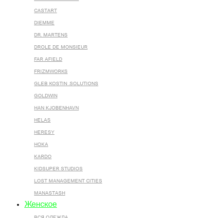
CASTART
DIEMME
DR. MARTENS
DROLE DE MONSIEUR
FAR AFIELD
FRIZMWORKS
GLEB KOSTIN .SOLUTIONS
GOLDWIN
HAN KJOBENHAVN
HELAS
HERESY
HOKA
KARDO
KIDSUPER STUDIOS
LOST MANAGEMENT CITIES
MANASTASH
Женское
ВСЯ ОДЕЖДА