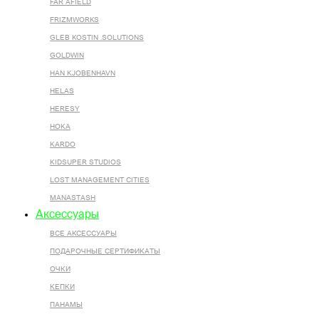
FAR AFIELD
FRIZMWORKS
GLEB KOSTIN .SOLUTIONS
GOLDWIN
HAN KJOBENHAVN
HELAS
HERESY
HOKA
KARDO
KIDSUPER STUDIOS
LOST MANAGEMENT CITIES
MANASTASH
Аксессуары
ВСЕ AКСЕССУАРЫ
ПОДАРОЧНЫЕ СЕРТИФИКАТЫ
ОЧКИ
КЕПКИ
ПАНАМЫ