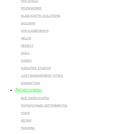
FAR AFIELD
FRIZMWORKS
GLEB KOSTIN .SOLUTIONS
GOLDWIN
HAN KJOBENHAVN
HELAS
HERESY
HOKA
KARDO
KIDSUPER STUDIOS
LOST MANAGEMENT CITIES
MANASTASH
Аксессуары
ВСЕ AКСЕССУАРЫ
ПОДАРОЧНЫЕ СЕРТИФИКАТЫ
ОЧКИ
КЕПКИ
ПАНАМЫ