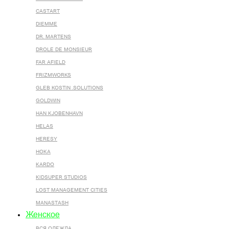
CASTART
DIEMME
DR. MARTENS
DROLE DE MONSIEUR
FAR AFIELD
FRIZMWORKS
GLEB KOSTIN .SOLUTIONS
GOLDWIN
HAN KJOBENHAVN
HELAS
HERESY
HOKA
KARDO
KIDSUPER STUDIOS
LOST MANAGEMENT CITIES
MANASTASH
Женское
ВСЯ ОДЕЖДА