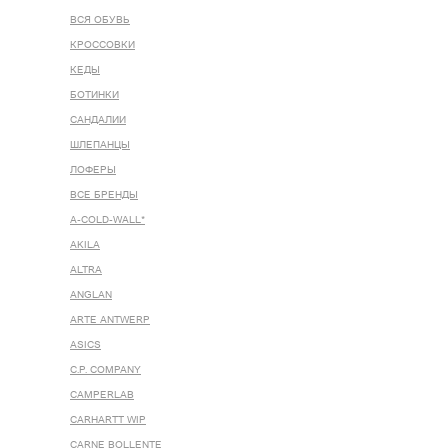
ВСЯ ОБУВЬ
КРОССОВКИ
КЕДЫ
БОТИНКИ
САНДАЛИИ
ШЛЕПАНЦЫ
ЛОФЕРЫ
ВСЕ БРЕНДЫ
A-COLD-WALL*
AKILA
ALTRA
ANGLAN
ARTE ANTWERP
ASICS
C.P. COMPANY
CAMPERLAB
CARHARTT WIP
CARNE BOLLENTE