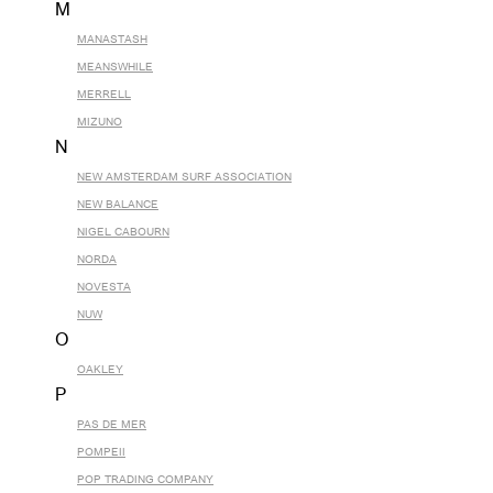
M
MANASTASH
MEANSWHILE
MERRELL
MIZUNO
N
NEW AMSTERDAM SURF ASSOCIATION
NEW BALANCE
NIGEL CABOURN
NORDA
NOVESTA
NUW
O
OAKLEY
P
PAS DE MER
POMPEII
POP TRADING COMPANY