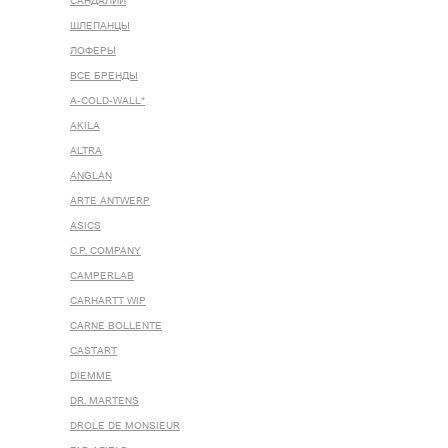
САНДАЛИИ
ШЛЕПАНЦЫ
ЛОФЕРЫ
ВСЕ БРЕНДЫ
A-COLD-WALL*
AKILA
ALTRA
ANGLAN
ARTE ANTWERP
ASICS
C.P. COMPANY
CAMPERLAB
CARHARTT WIP
CARNE BOLLENTE
CASTART
DIEMME
DR. MARTENS
DROLE DE MONSIEUR