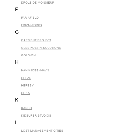
DROLE DE MONSIEUR
F
FAR AFIELD
FRIZMWORKS
G
GARMENT PROJECT
GLEB KOSTIN .SOLUTIONS
GOLDWIN
H
HAN KJOBENHAVN
HELAS
HERESY
HOKA
K
KARDO
KIDSUPER STUDIOS
L
LOST MANAGEMENT CITIES