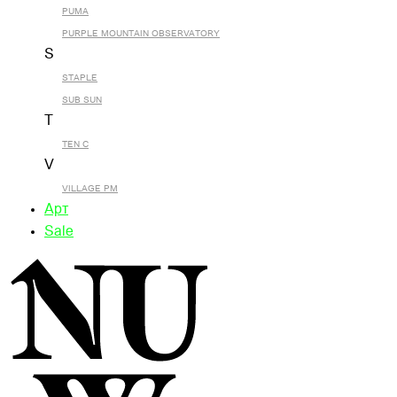
PUMA
PURPLE MOUNTAIN OBSERVATORY
S
STAPLE
SUB SUN
T
TEN C
V
VILLAGE PM
Арт
Sale