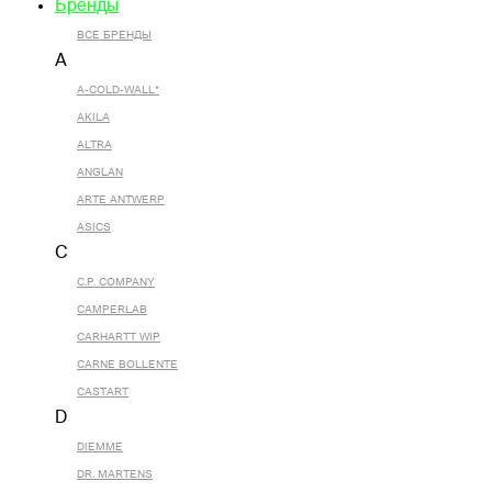
Бренды
ВСЕ БРЕНДЫ
A
A-COLD-WALL*
AKILA
ALTRA
ANGLAN
ARTE ANTWERP
ASICS
C
C.P. COMPANY
CAMPERLAB
CARHARTT WIP
CARNE BOLLENTE
CASTART
D
DIEMME
DR. MARTENS