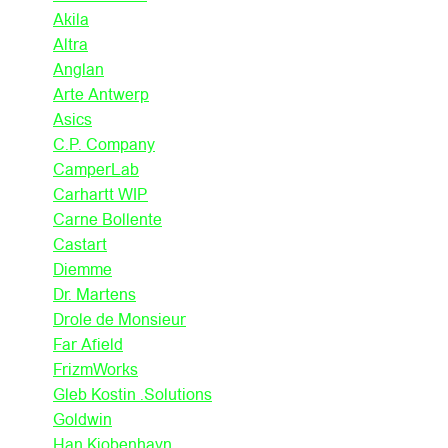
Akila
Altra
Anglan
Arte Antwerp
Asics
C.P. Company
CamperLab
Carhartt WIP
Carne Bollente
Castart
Diemme
Dr. Martens
Drole de Monsieur
Far Afield
FrizmWorks
Gleb Kostin .Solutions
Goldwin
Han Kjobenhavn