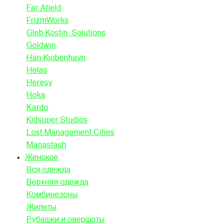
Far Afield
FrizmWorks
Gleb Kostin .Solutions
Goldwin
Han Kjobenhavn
Helas
Heresy
Hoka
Kardo
Kidsuper Studios
Lost Management Cities
Manastash
Женское
Вся одежда
Верхняя одежда
Комбинезоны
Жилеты
Рубашки и овершоты