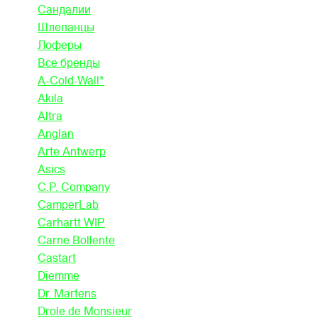
Сандалии
Шлепанцы
Лоферы
Все бренды
A-Cold-Wall*
Akila
Altra
Anglan
Arte Antwerp
Asics
C.P. Company
CamperLab
Carhartt WIP
Carne Bollente
Castart
Diemme
Dr. Martens
Drole de Monsieur