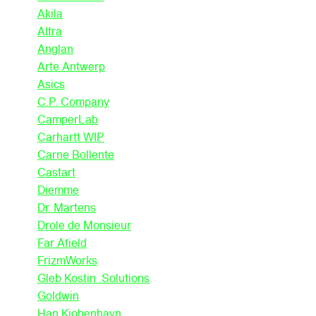
Akila
Altra
Anglan
Arte Antwerp
Asics
C.P. Company
CamperLab
Carhartt WIP
Carne Bollente
Castart
Diemme
Dr. Martens
Drole de Monsieur
Far Afield
FrizmWorks
Gleb Kostin .Solutions
Goldwin
Han Kjobenhavn