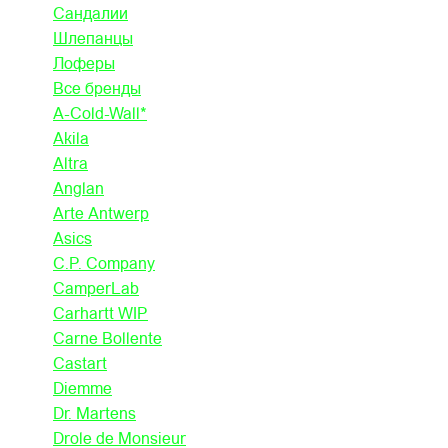
Сандалии
Шлепанцы
Лоферы
Все бренды
A-Cold-Wall*
Akila
Altra
Anglan
Arte Antwerp
Asics
C.P. Company
CamperLab
Carhartt WIP
Carne Bollente
Castart
Diemme
Dr. Martens
Drole de Monsieur