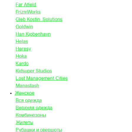
Far Afield
FrizmWorks
Gleb Kostin .Solutions
Goldwin
Han Kjobenhavn
Helas
Heresy
Hoka
Kardo
Kidsuper Studios
Lost Management Cities
Manastash
Женское
Вся одежда
Верхняя одежда
Комбинезоны
Жилеты
Рубашки и овершоты