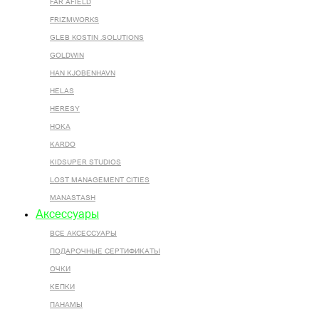
FAR AFIELD
FRIZMWORKS
GLEB KOSTIN .SOLUTIONS
GOLDWIN
HAN KJOBENHAVN
HELAS
HERESY
HOKA
KARDO
KIDSUPER STUDIOS
LOST MANAGEMENT CITIES
MANASTASH
Аксессуары
ВСЕ AКСЕССУАРЫ
ПОДАРОЧНЫЕ СЕРТИФИКАТЫ
ОЧКИ
КЕПКИ
ПАНАМЫ