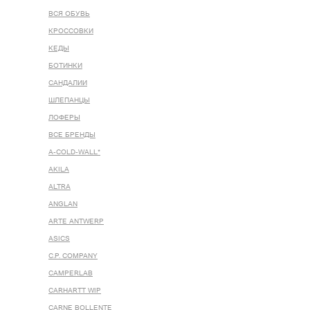
ВСЯ ОБУВЬ
КРОССОВКИ
КЕДЫ
БОТИНКИ
САНДАЛИИ
ШЛЕПАНЦЫ
ЛОФЕРЫ
ВСЕ БРЕНДЫ
A-COLD-WALL*
AKILA
ALTRA
ANGLAN
ARTE ANTWERP
ASICS
C.P. COMPANY
CAMPERLAB
CARHARTT WIP
CARNE BOLLENTE