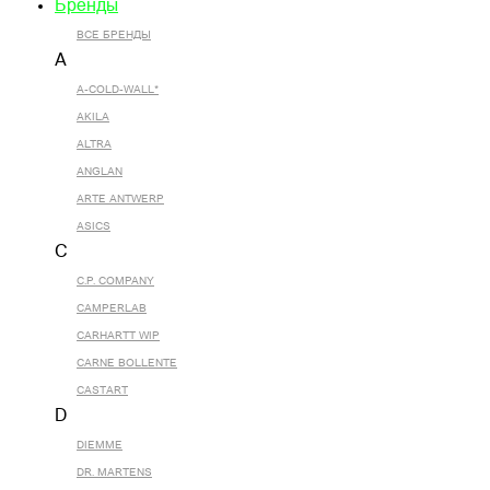
Бренды
ВСЕ БРЕНДЫ
A
A-COLD-WALL*
AKILA
ALTRA
ANGLAN
ARTE ANTWERP
ASICS
C
C.P. COMPANY
CAMPERLAB
CARHARTT WIP
CARNE BOLLENTE
CASTART
D
DIEMME
DR. MARTENS