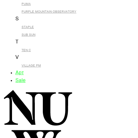
PUMA
PURPLE MOUNTAIN OBSERVATORY
S
STAPLE
SUB SUN
T
TEN C
V
VILLAGE PM
Арт
Sale