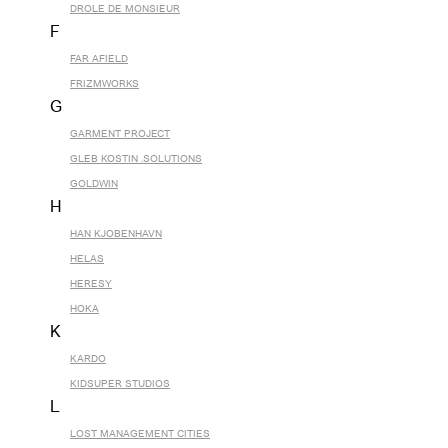
DROLE DE MONSIEUR
F
FAR AFIELD
FRIZMWORKS
G
GARMENT PROJECT
GLEB KOSTIN .SOLUTIONS
GOLDWIN
H
HAN KJOBENHAVN
HELAS
HERESY
HOKA
K
KARDO
KIDSUPER STUDIOS
L
LOST MANAGEMENT CITIES