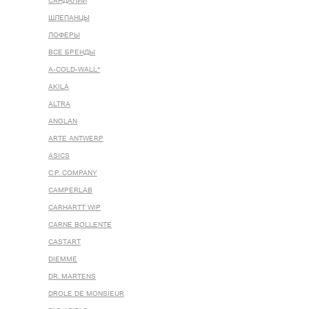
САНДАЛИИ
ШЛЕПАНЦЫ
ЛОФЕРЫ
ВСЕ БРЕНДЫ
A-COLD-WALL*
AKILA
ALTRA
ANGLAN
ARTE ANTWERP
ASICS
C.P. COMPANY
CAMPERLAB
CARHARTT WIP
CARNE BOLLENTE
CASTART
DIEMME
DR. MARTENS
DROLE DE MONSIEUR