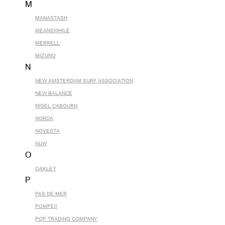
M
MANASTASH
MEANSWHILE
MERRELL
MIZUNO
N
NEW AMSTERDAM SURF ASSOCIATION
NEW BALANCE
NIGEL CABOURN
NORDA
NOVESTA
NUW
O
OAKLEY
P
PAS DE MER
POMPEII
POP TRADING COMPANY