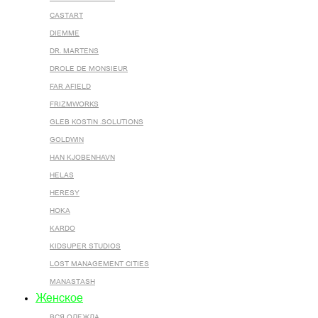
CASTART
DIEMME
DR. MARTENS
DROLE DE MONSIEUR
FAR AFIELD
FRIZMWORKS
GLEB KOSTIN .SOLUTIONS
GOLDWIN
HAN KJOBENHAVN
HELAS
HERESY
HOKA
KARDO
KIDSUPER STUDIOS
LOST MANAGEMENT CITIES
MANASTASH
Женское
ВСЯ ОДЕЖДА