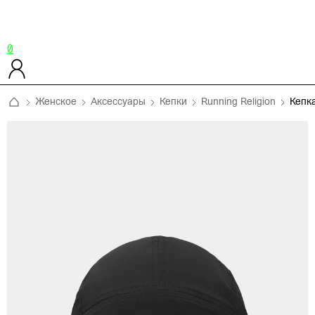
0
Женское
Аксессуары
Кепки
Running Religion
Кепк