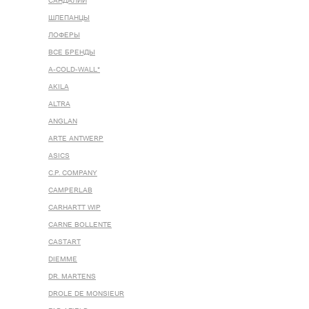
САНДАЛИИ
ШЛЕПАНЦЫ
ЛОФЕРЫ
ВСЕ БРЕНДЫ
A-COLD-WALL*
AKILA
ALTRA
ANGLAN
ARTE ANTWERP
ASICS
C.P. COMPANY
CAMPERLAB
CARHARTT WIP
CARNE BOLLENTE
CASTART
DIEMME
DR. MARTENS
DROLE DE MONSIEUR