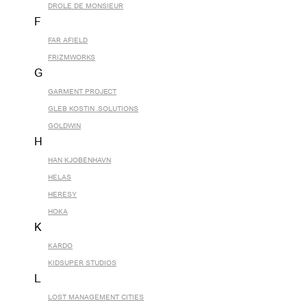
DROLE DE MONSIEUR
F
FAR AFIELD
FRIZMWORKS
G
GARMENT PROJECT
GLEB KOSTIN .SOLUTIONS
GOLDWIN
H
HAN KJOBENHAVN
HELAS
HERESY
HOKA
K
KARDO
KIDSUPER STUDIOS
L
LOST MANAGEMENT CITIES