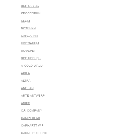
ВСЯ ОБУВЬ
КРОССОВКИ
КЕДЫ
БОТИНКИ
САНДАЛИИ
ШЛЕПАНЦЫ
ЛОФЕРЫ
ВСЕ БРЕНДЫ
A-COLD-WALL*
AKILA
ALTRA
ANGLAN
ARTE ANTWERP
ASICS
C.P. COMPANY
CAMPERLAB
CARHARTT WIP
CARNE BOLLENTE