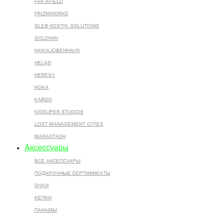
FAR AFIELD
FRIZMWORKS
GLEB KOSTIN .SOLUTIONS
GOLDWIN
HAN KJOBENHAVN
HELAS
HERESY
HOKA
KARDO
KIDSUPER STUDIOS
LOST MANAGEMENT CITIES
MANASTASH
Аксессуары
ВСЕ AКСЕССУАРЫ
ПОДАРОЧНЫЕ СЕРТИФИКАТЫ
ОЧКИ
КЕПКИ
ПАНАМЫ