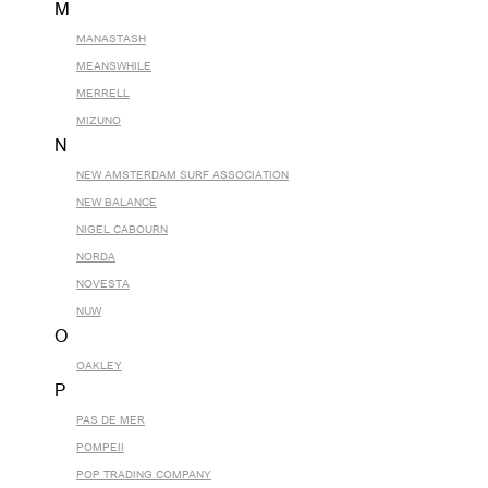
M
MANASTASH
MEANSWHILE
MERRELL
MIZUNO
N
NEW AMSTERDAM SURF ASSOCIATION
NEW BALANCE
NIGEL CABOURN
NORDA
NOVESTA
NUW
O
OAKLEY
P
PAS DE MER
POMPEII
POP TRADING COMPANY