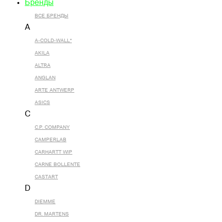
Бренды
ВСЕ БРЕНДЫ
A
A-COLD-WALL*
AKILA
ALTRA
ANGLAN
ARTE ANTWERP
ASICS
C
C.P. COMPANY
CAMPERLAB
CARHARTT WIP
CARNE BOLLENTE
CASTART
D
DIEMME
DR. MARTENS