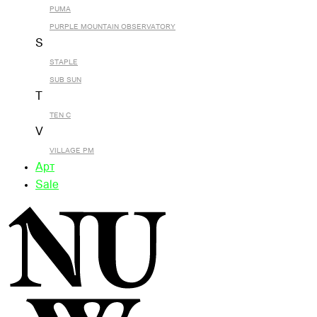
PUMA
PURPLE MOUNTAIN OBSERVATORY
S
STAPLE
SUB SUN
T
TEN C
V
VILLAGE PM
Арт
Sale