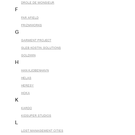
DROLE DE MONSIEUR
F
FAR AFIELD
FRIZMWORKS
G
GARMENT PROJECT
GLEB KOSTIN .SOLUTIONS
GOLDWIN
H
HAN KJOBENHAVN
HELAS
HERESY
HOKA
K
KARDO
KIDSUPER STUDIOS
L
LOST MANAGEMENT CITIES