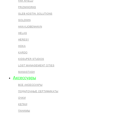
FAR AFIELD
FRIZMWORKS
GLEB KOSTIN .SOLUTIONS
GOLDWIN
HAN KJOBENHAVN
HELAS
HERESY
HOKA
KARDO
KIDSUPER STUDIOS
LOST MANAGEMENT CITIES
MANASTASH
Аксессуары
ВСЕ AКСЕССУАРЫ
ПОДАРОЧНЫЕ СЕРТИФИКАТЫ
ОЧКИ
КЕПКИ
ПАНАМЫ