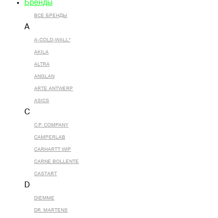
Бренды
ВСЕ БРЕНДЫ
A
A-COLD-WALL*
AKILA
ALTRA
ANGLAN
ARTE ANTWERP
ASICS
C
C.P. COMPANY
CAMPERLAB
CARHARTT WIP
CARNE BOLLENTE
CASTART
D
DIEMME
DR. MARTENS