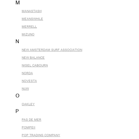
M
MANASTASH
MEANSWHILE
MERRELL
MIZUNO
N
NEW AMSTERDAM SURF ASSOCIATION
NEW BALANCE
NIGEL CABOURN
NORDA
NOVESTA
NUW
O
OAKLEY
P
PAS DE MER
POMPEII
POP TRADING COMPANY