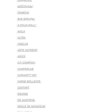
САНДАЛИИ
ШЛЕПАНЦЫ
ЛОФЕРЫ
ВСЕ БРЕНДЫ
A-COLD-WALL*
AKILA
ALTRA
ANGLAN
ARTE ANTWERP
ASICS
C.P. COMPANY
CAMPERLAB
CARHARTT WIP
CARNE BOLLENTE
CASTART
DIEMME
DR. MARTENS
DROLE DE MONSIEUR