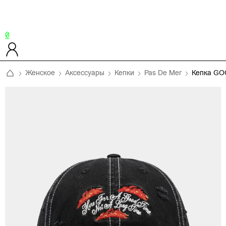
0
Женское
Аксессуары
Кепки
Pas De Mer
Кепка GO