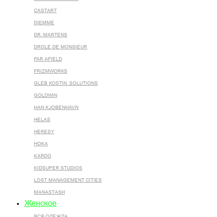
CASTART
DIEMME
DR. MARTENS
DROLE DE MONSIEUR
FAR AFIELD
FRIZMWORKS
GLEB KOSTIN .SOLUTIONS
GOLDWIN
HAN KJOBENHAVN
HELAS
HERESY
HOKA
KARDO
KIDSUPER STUDIOS
LOST MANAGEMENT CITIES
MANASTASH
Женское
ВСЯ ОДЕЖДА