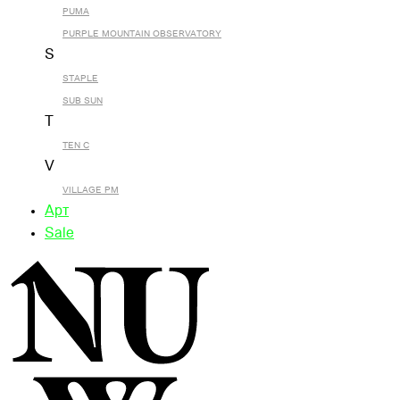
PUMA
PURPLE MOUNTAIN OBSERVATORY
S
STAPLE
SUB SUN
T
TEN C
V
VILLAGE PM
Арт
Sale