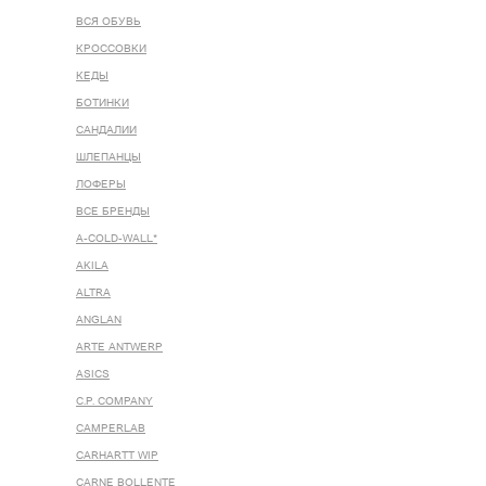
ВСЯ ОБУВЬ
КРОССОВКИ
КЕДЫ
БОТИНКИ
САНДАЛИИ
ШЛЕПАНЦЫ
ЛОФЕРЫ
ВСЕ БРЕНДЫ
A-COLD-WALL*
AKILA
ALTRA
ANGLAN
ARTE ANTWERP
ASICS
C.P. COMPANY
CAMPERLAB
CARHARTT WIP
CARNE BOLLENTE