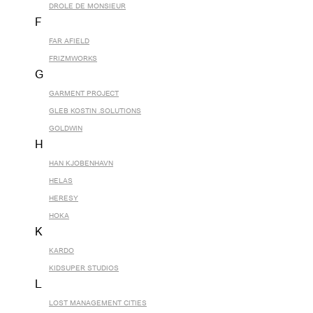
DROLE DE MONSIEUR
F
FAR AFIELD
FRIZMWORKS
G
GARMENT PROJECT
GLEB KOSTIN .SOLUTIONS
GOLDWIN
H
HAN KJOBENHAVN
HELAS
HERESY
HOKA
K
KARDO
KIDSUPER STUDIOS
L
LOST MANAGEMENT CITIES