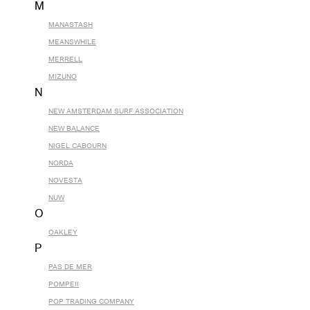
M
MANASTASH
MEANSWHILE
MERRELL
MIZUNO
N
NEW AMSTERDAM SURF ASSOCIATION
NEW BALANCE
NIGEL CABOURN
NORDA
NOVESTA
NUW
O
OAKLEY
P
PAS DE MER
POMPEII
POP TRADING COMPANY