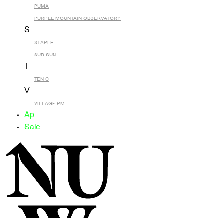
PUMA
PURPLE MOUNTAIN OBSERVATORY
S
STAPLE
SUB SUN
T
TEN C
V
VILLAGE PM
Арт
Sale