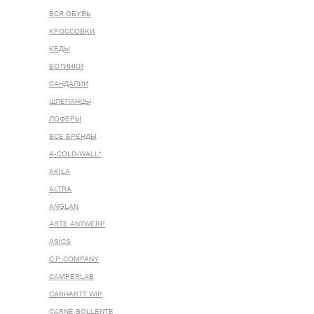
ВСЯ ОБУВЬ
КРОССОВКИ
КЕДЫ
БОТИНКИ
САНДАЛИИ
ШЛЕПАНЦЫ
ЛОФЕРЫ
ВСЕ БРЕНДЫ
A-COLD-WALL*
AKILA
ALTRA
ANGLAN
ARTE ANTWERP
ASICS
C.P. COMPANY
CAMPERLAB
CARHARTT WIP
CARNE BOLLENTE