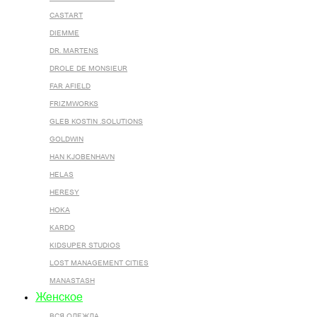
CASTART
DIEMME
DR. MARTENS
DROLE DE MONSIEUR
FAR AFIELD
FRIZMWORKS
GLEB KOSTIN .SOLUTIONS
GOLDWIN
HAN KJOBENHAVN
HELAS
HERESY
HOKA
KARDO
KIDSUPER STUDIOS
LOST MANAGEMENT CITIES
MANASTASH
Женское
ВСЯ ОДЕЖДА