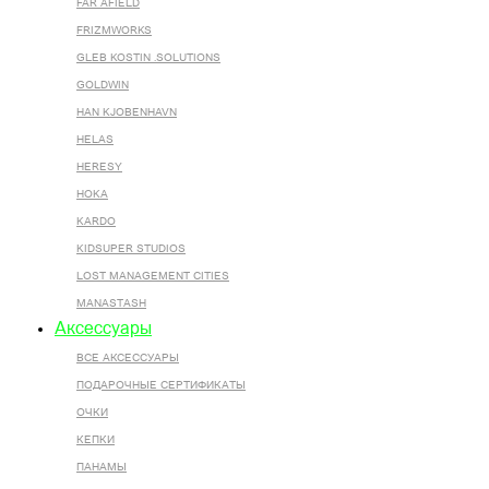
FAR AFIELD
FRIZMWORKS
GLEB KOSTIN .SOLUTIONS
GOLDWIN
HAN KJOBENHAVN
HELAS
HERESY
HOKA
KARDO
KIDSUPER STUDIOS
LOST MANAGEMENT CITIES
MANASTASH
Аксессуары
ВСЕ AКСЕССУАРЫ
ПОДАРОЧНЫЕ СЕРТИФИКАТЫ
ОЧКИ
КЕПКИ
ПАНАМЫ