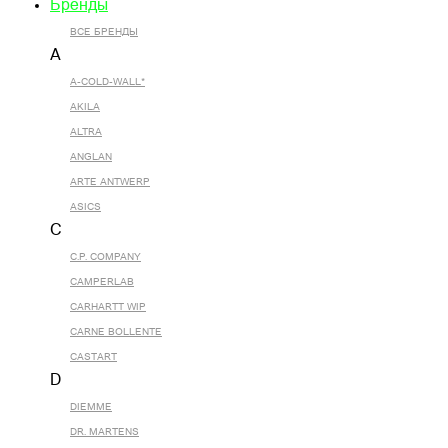
Бренды
ВСЕ БРЕНДЫ
A
A-COLD-WALL*
AKILA
ALTRA
ANGLAN
ARTE ANTWERP
ASICS
C
C.P. COMPANY
CAMPERLAB
CARHARTT WIP
CARNE BOLLENTE
CASTART
D
DIEMME
DR. MARTENS