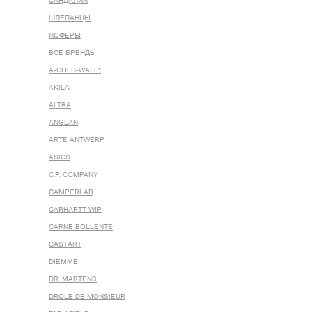
САНДАЛИИ
ШЛЕПАНЦЫ
ЛОФЕРЫ
ВСЕ БРЕНДЫ
A-COLD-WALL*
AKILA
ALTRA
ANGLAN
ARTE ANTWERP
ASICS
C.P. COMPANY
CAMPERLAB
CARHARTT WIP
CARNE BOLLENTE
CASTART
DIEMME
DR. MARTENS
DROLE DE MONSIEUR