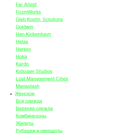
Far Afield
FrizmWorks
Gleb Kostin .Solutions
Goldwin
Han Kjobenhavn
Helas
Heresy
Hoka
Kardo
Kidsuper Studios
Lost Management Cities
Manastash
Женское
Вся одежда
Верхняя одежда
Комбинезоны
Жилеты
Рубашки и овершоты