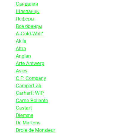
Сандалии
Шлепанцы
Лоферы
Все бренды
A-Cold-Wall*
Akila
Altra
Anglan
Arte Antwerp
Asics
C.P. Company
CamperLab
Carhartt WIP
Carne Bollente
Castart
Diemme
Dr. Martens
Drole de Monsieur