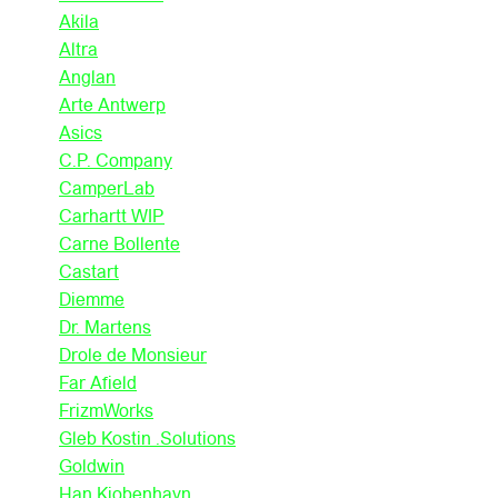
Akila
Altra
Anglan
Arte Antwerp
Asics
C.P. Company
CamperLab
Carhartt WIP
Carne Bollente
Castart
Diemme
Dr. Martens
Drole de Monsieur
Far Afield
FrizmWorks
Gleb Kostin .Solutions
Goldwin
Han Kjobenhavn