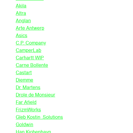
Akila
Altra
Anglan
Arte Antwerp
Asics
C.P. Company
CamperLab
Carhartt WIP
Carne Bollente
Castart
Diemme
Dr. Martens
Drole de Monsieur
Far Afield
FrizmWorks
Gleb Kostin .Solutions
Goldwin
Han Kjobenhavn