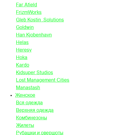
Far Afield
FrizmWorks
Gleb Kostin .Solutions
Goldwin
Han Kjobenhavn
Helas
Heresy
Hoka
Kardo
Kidsuper Studios
Lost Management Cities
Manastash
Женское
Вся одежда
Верхняя одежда
Комбинезоны
Жилеты
Рубашки и овершоты