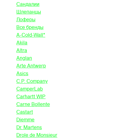
Сандалии
Шлепанцы
Лоферы
Все бренды
A-Cold-Wall*
Akila
Altra
Anglan
Arte Antwerp
Asics
C.P. Company
CamperLab
Carhartt WIP
Carne Bollente
Castart
Diemme
Dr. Martens
Drole de Monsieur