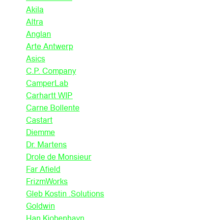
Akila
Altra
Anglan
Arte Antwerp
Asics
C.P. Company
CamperLab
Carhartt WIP
Carne Bollente
Castart
Diemme
Dr. Martens
Drole de Monsieur
Far Afield
FrizmWorks
Gleb Kostin .Solutions
Goldwin
Han Kjobenhavn