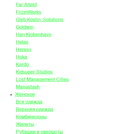
Far Afield
FrizmWorks
Gleb Kostin .Solutions
Goldwin
Han Kjobenhavn
Helas
Heresy
Hoka
Kardo
Kidsuper Studios
Lost Management Cities
Manastash
Женское
Вся одежда
Верхняя одежда
Комбинезоны
Жилеты
Рубашки и овершоты