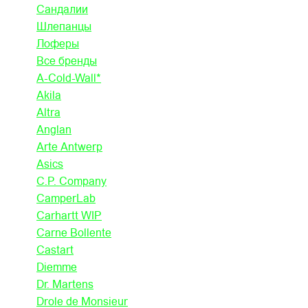
Сандалии
Шлепанцы
Лоферы
Все бренды
A-Cold-Wall*
Akila
Altra
Anglan
Arte Antwerp
Asics
C.P. Company
CamperLab
Carhartt WIP
Carne Bollente
Castart
Diemme
Dr. Martens
Drole de Monsieur