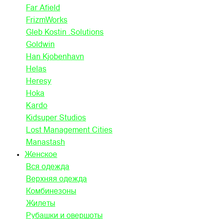
Far Afield
FrizmWorks
Gleb Kostin .Solutions
Goldwin
Han Kjobenhavn
Helas
Heresy
Hoka
Kardo
Kidsuper Studios
Lost Management Cities
Manastash
Женское
Вся одежда
Верхняя одежда
Комбинезоны
Жилеты
Рубашки и овершоты