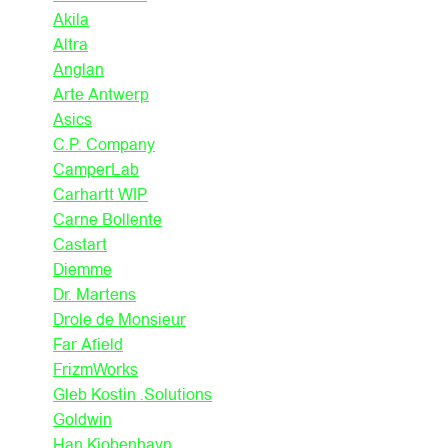
Akila
Altra
Anglan
Arte Antwerp
Asics
C.P. Company
CamperLab
Carhartt WIP
Carne Bollente
Castart
Diemme
Dr. Martens
Drole de Monsieur
Far Afield
FrizmWorks
Gleb Kostin .Solutions
Goldwin
Han Kjobenhavn