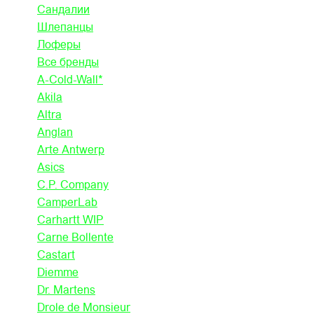
Сандалии
Шлепанцы
Лоферы
Все бренды
A-Cold-Wall*
Akila
Altra
Anglan
Arte Antwerp
Asics
C.P. Company
CamperLab
Carhartt WIP
Carne Bollente
Castart
Diemme
Dr. Martens
Drole de Monsieur