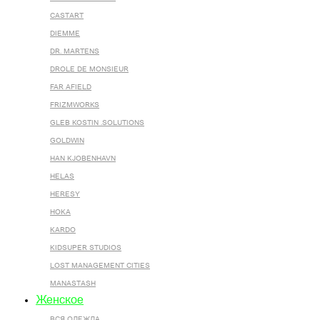
CASTART
DIEMME
DR. MARTENS
DROLE DE MONSIEUR
FAR AFIELD
FRIZMWORKS
GLEB KOSTIN .SOLUTIONS
GOLDWIN
HAN KJOBENHAVN
HELAS
HERESY
HOKA
KARDO
KIDSUPER STUDIOS
LOST MANAGEMENT CITIES
MANASTASH
Женское
ВСЯ ОДЕЖДА