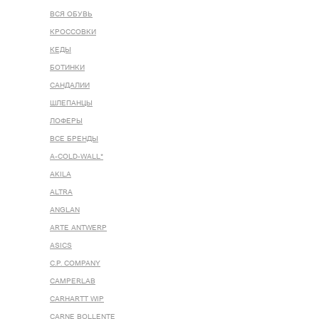
ВСЯ ОБУВЬ
КРОССОВКИ
КЕДЫ
БОТИНКИ
САНДАЛИИ
ШЛЕПАНЦЫ
ЛОФЕРЫ
ВСЕ БРЕНДЫ
A-COLD-WALL*
AKILA
ALTRA
ANGLAN
ARTE ANTWERP
ASICS
C.P. COMPANY
CAMPERLAB
CARHARTT WIP
CARNE BOLLENTE