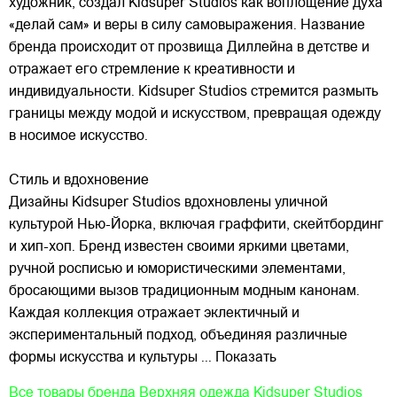
художник, создал Kidsuper Studios как воплощение духа
«делай сам» и веры в силу самовыражения. Название
бренда происходит от прозвища Диллейна в детстве и
отражает его стремление к креативности и
индивидуальности. Kidsuper Studios стремится размыть
границы между модой и искусством, превращая одежду
в носимое искусство.
Стиль и вдохновение
Дизайны Kidsuper Studios вдохновлены уличной
культурой Нью-Йорка, включая граффити, скейтбординг
и хип-хоп. Бренд известен своими яркими цветами,
ручной росписью и юмористическими элементами,
бросающими вызов традиционным модным канонам.
Каждая коллекция отражает эклектичный и
экспериментальный подход, объединяя различные
формы искусства и культуры
... Показать
Все товары бренда
Верхняя одежда Kidsuper Studios