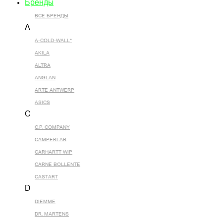
Бренды
ВСЕ БРЕНДЫ
A
A-COLD-WALL*
AKILA
ALTRA
ANGLAN
ARTE ANTWERP
ASICS
C
C.P. COMPANY
CAMPERLAB
CARHARTT WIP
CARNE BOLLENTE
CASTART
D
DIEMME
DR. MARTENS