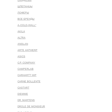
САНДАЛИИ
ШЛЕПАНЦЫ
ЛОФЕРЫ
ВСЕ БРЕНДЫ
A-COLD-WALL*
AKILA
ALTRA
ANGLAN
ARTE ANTWERP
ASICS
C.P. COMPANY
CAMPERLAB
CARHARTT WIP
CARNE BOLLENTE
CASTART
DIEMME
DR. MARTENS
DROLE DE MONSIEUR