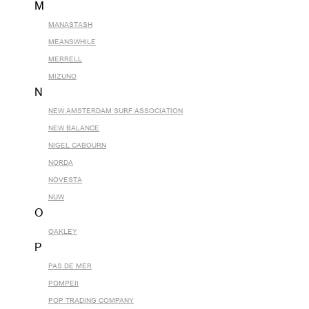
M
MANASTASH
MEANSWHILE
MERRELL
MIZUNO
N
NEW AMSTERDAM SURF ASSOCIATION
NEW BALANCE
NIGEL CABOURN
NORDA
NOVESTA
NUW
O
OAKLEY
P
PAS DE MER
POMPEII
POP TRADING COMPANY