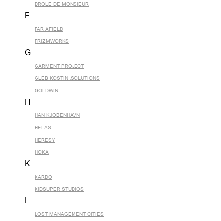
DROLE DE MONSIEUR
F
FAR AFIELD
FRIZMWORKS
G
GARMENT PROJECT
GLEB KOSTIN .SOLUTIONS
GOLDWIN
H
HAN KJOBENHAVN
HELAS
HERESY
HOKA
K
KARDO
KIDSUPER STUDIOS
L
LOST MANAGEMENT CITIES