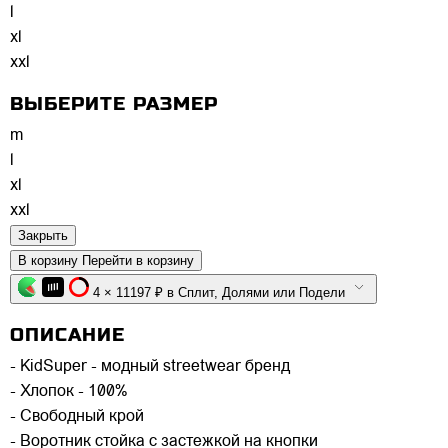
l
xl
xxl
ВЫБЕРИТЕ РАЗМЕР
m
l
xl
xxl
Закрыть
В корзину
Перейти в корзину
4 × 11197 ₽ в Сплит, Долями или Подели
ОПИСАНИЕ
- KidSuper - модный streetwear бренд
- Хлопок - 100%
- Свободный крой
- Воротник стойка с застежкой на кнопки