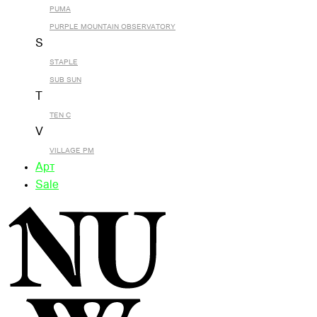
PUMA
PURPLE MOUNTAIN OBSERVATORY
S
STAPLE
SUB SUN
T
TEN C
V
VILLAGE PM
Арт
Sale