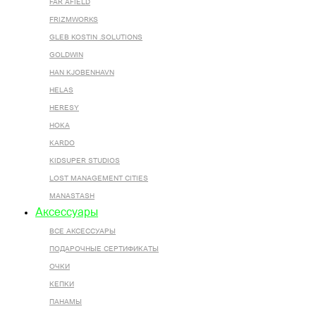
FAR AFIELD
FRIZMWORKS
GLEB KOSTIN .SOLUTIONS
GOLDWIN
HAN KJOBENHAVN
HELAS
HERESY
HOKA
KARDO
KIDSUPER STUDIOS
LOST MANAGEMENT CITIES
MANASTASH
Аксессуары
ВСЕ AКСЕССУАРЫ
ПОДАРОЧНЫЕ СЕРТИФИКАТЫ
ОЧКИ
КЕПКИ
ПАНАМЫ