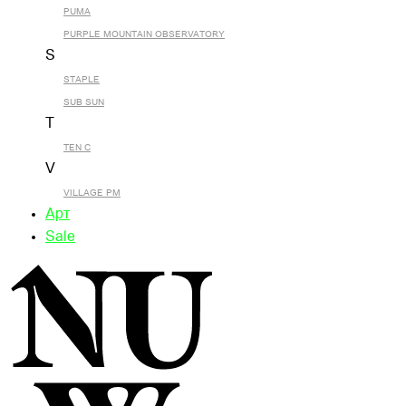
PUMA
PURPLE MOUNTAIN OBSERVATORY
S
STAPLE
SUB SUN
T
TEN C
V
VILLAGE PM
Арт
Sale