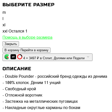
ВЫБЕРИТЕ РАЗМЕР
m
l
xl
xxl
Остался 1
Помощь в выборе размера
Закрыть
В корзину
Перейти в корзину
4 × 3497 ₽ в Сплит, Долями или Подели
ОПИСАНИЕ
- Double Pounder - российский бренд одежды из денима
- 100% хлопок. Деним 11 унций
- Свободный крой
- Отложной воротник
- Застежка на металлических пуговицах
- Накладные округлые карманы по бокам