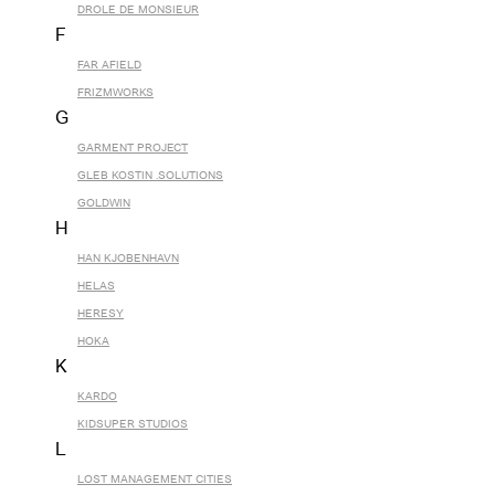
DROLE DE MONSIEUR
F
FAR AFIELD
FRIZMWORKS
G
GARMENT PROJECT
GLEB KOSTIN .SOLUTIONS
GOLDWIN
H
HAN KJOBENHAVN
HELAS
HERESY
HOKA
K
KARDO
KIDSUPER STUDIOS
L
LOST MANAGEMENT CITIES