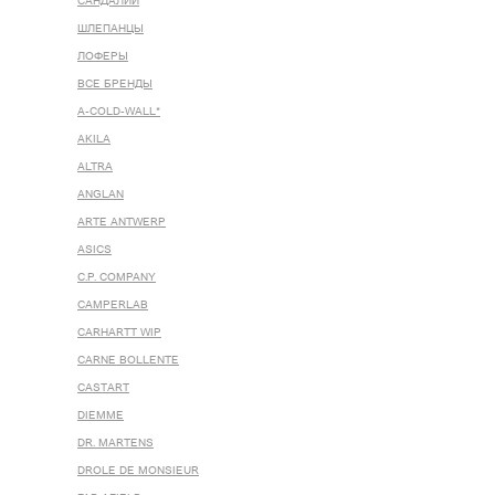
САНДАЛИИ
ШЛЕПАНЦЫ
ЛОФЕРЫ
ВСЕ БРЕНДЫ
A-COLD-WALL*
AKILA
ALTRA
ANGLAN
ARTE ANTWERP
ASICS
C.P. COMPANY
CAMPERLAB
CARHARTT WIP
CARNE BOLLENTE
CASTART
DIEMME
DR. MARTENS
DROLE DE MONSIEUR