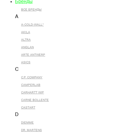
Бренды
ВСЕ БРЕНДЫ
A
A-COLD-WALL*
AKILA
ALTRA
ANGLAN
ARTE ANTWERP
ASICS
C
C.P. COMPANY
CAMPERLAB
CARHARTT WIP
CARNE BOLLENTE
CASTART
D
DIEMME
DR. MARTENS