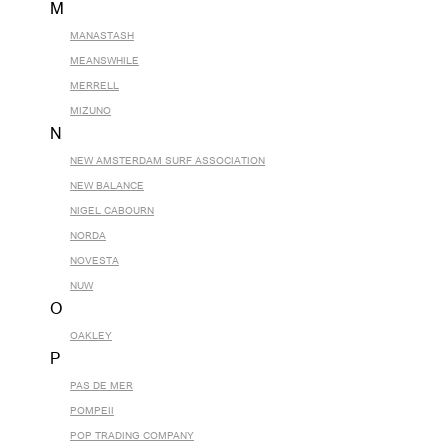
M
MANASTASH
MEANSWHILE
MERRELL
MIZUNO
N
NEW AMSTERDAM SURF ASSOCIATION
NEW BALANCE
NIGEL CABOURN
NORDA
NOVESTA
NUW
O
OAKLEY
P
PAS DE MER
POMPEII
POP TRADING COMPANY