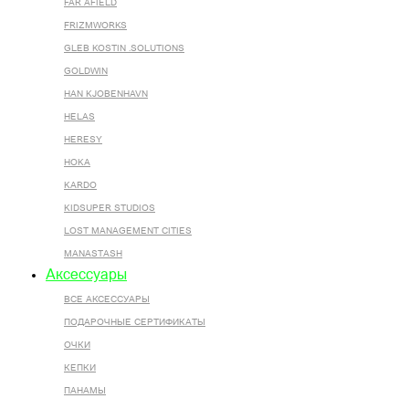
FAR AFIELD
FRIZMWORKS
GLEB KOSTIN .SOLUTIONS
GOLDWIN
HAN KJOBENHAVN
HELAS
HERESY
HOKA
KARDO
KIDSUPER STUDIOS
LOST MANAGEMENT CITIES
MANASTASH
Аксессуары
ВСЕ AКСЕССУАРЫ
ПОДАРОЧНЫЕ СЕРТИФИКАТЫ
ОЧКИ
КЕПКИ
ПАНАМЫ