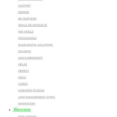
CASTART
DIEMME
DR. MARTENS
DROLE DE MONSIEUR
FAR AFIELD
FRIZMWORKS
GLEB KOSTIN .SOLUTIONS
GOLDWIN
HAN KJOBENHAVN
HELAS
HERESY
HOKA
KARDO
KIDSUPER STUDIOS
LOST MANAGEMENT CITIES
MANASTASH
Женское
ВСЯ ОДЕЖДА