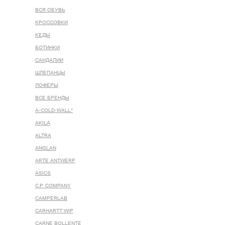
ВСЯ ОБУВЬ
КРОССОВКИ
КЕДЫ
БОТИНКИ
САНДАЛИИ
ШЛЕПАНЦЫ
ЛОФЕРЫ
ВСЕ БРЕНДЫ
A-COLD-WALL*
AKILA
ALTRA
ANGLAN
ARTE ANTWERP
ASICS
C.P. COMPANY
CAMPERLAB
CARHARTT WIP
CARNE BOLLENTE