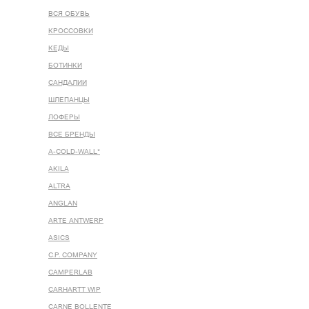
ВСЯ ОБУВЬ
КРОССОВКИ
КЕДЫ
БОТИНКИ
САНДАЛИИ
ШЛЕПАНЦЫ
ЛОФЕРЫ
ВСЕ БРЕНДЫ
A-COLD-WALL*
AKILA
ALTRA
ANGLAN
ARTE ANTWERP
ASICS
C.P. COMPANY
CAMPERLAB
CARHARTT WIP
CARNE BOLLENTE