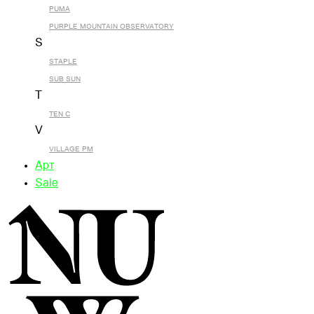
PUMA
PURPLE MOUNTAIN OBSERVATORY
S
STAPLE
SUB SUN
T
TEN C
V
VILLAGE PM
Арт
Sale