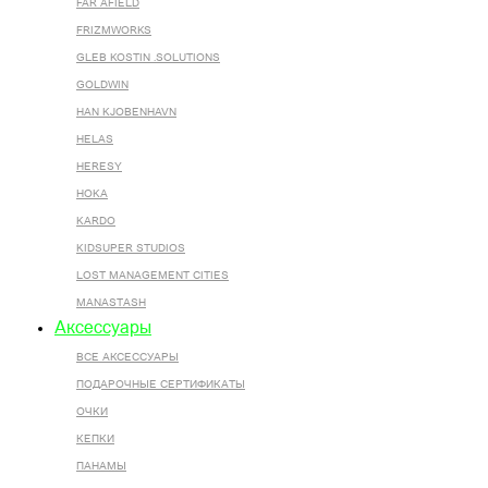
FAR AFIELD
FRIZMWORKS
GLEB KOSTIN .SOLUTIONS
GOLDWIN
HAN KJOBENHAVN
HELAS
HERESY
HOKA
KARDO
KIDSUPER STUDIOS
LOST MANAGEMENT CITIES
MANASTASH
Аксессуары
ВСЕ AКСЕССУАРЫ
ПОДАРОЧНЫЕ СЕРТИФИКАТЫ
ОЧКИ
КЕПКИ
ПАНАМЫ