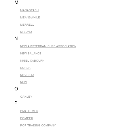
M
MANASTASH
MEANSWHILE
MERRELL
MIZUNO
N
NEW AMSTERDAM SURF ASSOCIATION
NEW BALANCE
NIGEL CABOURN
NORDA
NOVESTA
NUW
O
OAKLEY
P
PAS DE MER
POMPEII
POP TRADING COMPANY