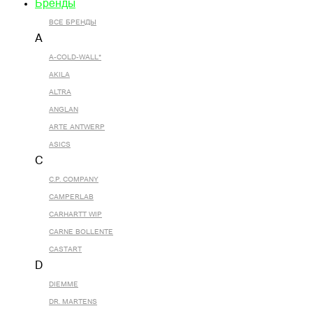
Бренды
ВСЕ БРЕНДЫ
A
A-COLD-WALL*
AKILA
ALTRA
ANGLAN
ARTE ANTWERP
ASICS
C
C.P. COMPANY
CAMPERLAB
CARHARTT WIP
CARNE BOLLENTE
CASTART
D
DIEMME
DR. MARTENS