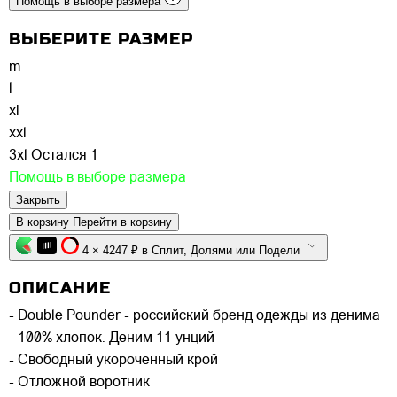
Помощь в выборе размера
ВЫБЕРИТЕ РАЗМЕР
m
l
xl
xxl
3xl
Остался 1
Помощь в выборе размера
Закрыть
В корзину
Перейти в корзину
4 × 4247 ₽ в Сплит, Долями или Подели
ОПИСАНИЕ
- Double Pounder - российский бренд одежды из денима
- 100% хлопок. Деним 11 унций
- Свободный укороченный крой
- Отложной воротник