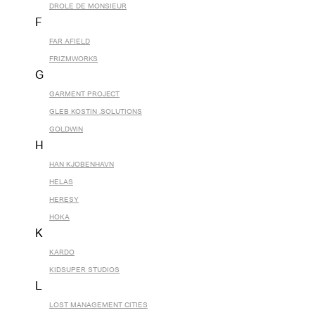
DROLE DE MONSIEUR
F
FAR AFIELD
FRIZMWORKS
G
GARMENT PROJECT
GLEB KOSTIN .SOLUTIONS
GOLDWIN
H
HAN KJOBENHAVN
HELAS
HERESY
HOKA
K
KARDO
KIDSUPER STUDIOS
L
LOST MANAGEMENT CITIES