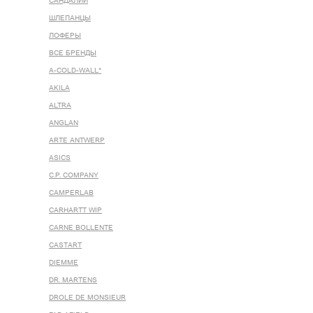
САНДАЛИИ
ШЛЕПАНЦЫ
ЛОФЕРЫ
ВСЕ БРЕНДЫ
A-COLD-WALL*
AKILA
ALTRA
ANGLAN
ARTE ANTWERP
ASICS
C.P. COMPANY
CAMPERLAB
CARHARTT WIP
CARNE BOLLENTE
CASTART
DIEMME
DR. MARTENS
DROLE DE MONSIEUR