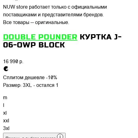
NUW store работает только с официальными
поставщиками и представителями брендов.
Все товары — оригинальные.
DOUBLE POUNDER
КУРТКА J-
06-OWP BLOCK
16 990 р.
Сплитом дешевле -10%
Размер:
3XL - остался 1
m
l
xl
xxl
3xl