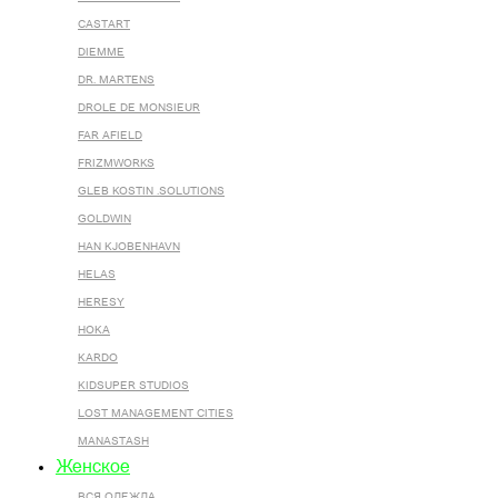
CASTART
DIEMME
DR. MARTENS
DROLE DE MONSIEUR
FAR AFIELD
FRIZMWORKS
GLEB KOSTIN .SOLUTIONS
GOLDWIN
HAN KJOBENHAVN
HELAS
HERESY
HOKA
KARDO
KIDSUPER STUDIOS
LOST MANAGEMENT CITIES
MANASTASH
Женское
ВСЯ ОДЕЖДА