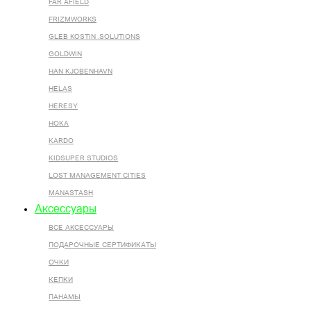
FAR AFIELD
FRIZMWORKS
GLEB KOSTIN .SOLUTIONS
GOLDWIN
HAN KJOBENHAVN
HELAS
HERESY
HOKA
KARDO
KIDSUPER STUDIOS
LOST MANAGEMENT CITIES
MANASTASH
Аксессуары
ВСЕ AКСЕССУАРЫ
ПОДАРОЧНЫЕ СЕРТИФИКАТЫ
ОЧКИ
КЕПКИ
ПАНАМЫ