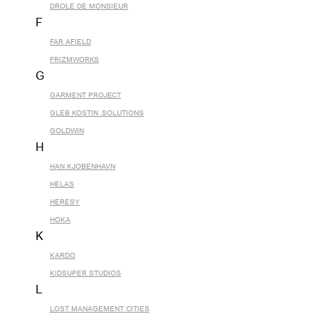
DROLE DE MONSIEUR
F
FAR AFIELD
FRIZMWORKS
G
GARMENT PROJECT
GLEB KOSTIN .SOLUTIONS
GOLDWIN
H
HAN KJOBENHAVN
HELAS
HERESY
HOKA
K
KARDO
KIDSUPER STUDIOS
L
LOST MANAGEMENT CITIES