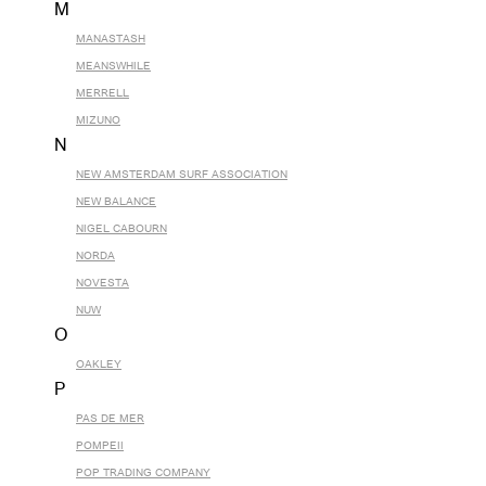
M
MANASTASH
MEANSWHILE
MERRELL
MIZUNO
N
NEW AMSTERDAM SURF ASSOCIATION
NEW BALANCE
NIGEL CABOURN
NORDA
NOVESTA
NUW
O
OAKLEY
P
PAS DE MER
POMPEII
POP TRADING COMPANY