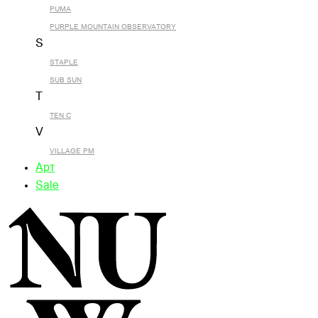
PUMA
PURPLE MOUNTAIN OBSERVATORY
S
STAPLE
SUB SUN
T
TEN C
V
VILLAGE PM
Арт
Sale