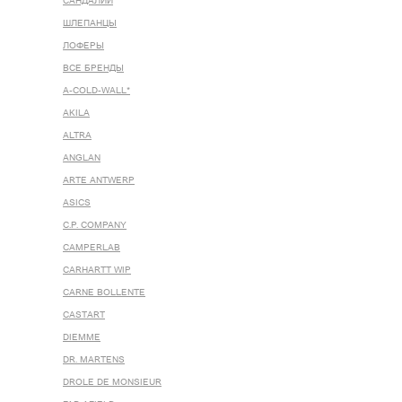
САНДАЛИИ
ШЛЕПАНЦЫ
ЛОФЕРЫ
ВСЕ БРЕНДЫ
A-COLD-WALL*
AKILA
ALTRA
ANGLAN
ARTE ANTWERP
ASICS
C.P. COMPANY
CAMPERLAB
CARHARTT WIP
CARNE BOLLENTE
CASTART
DIEMME
DR. MARTENS
DROLE DE MONSIEUR