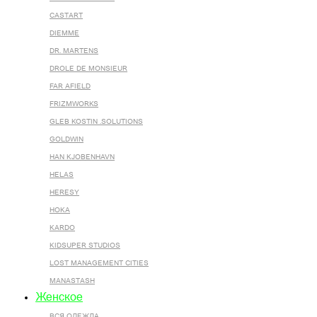
CASTART
DIEMME
DR. MARTENS
DROLE DE MONSIEUR
FAR AFIELD
FRIZMWORKS
GLEB KOSTIN .SOLUTIONS
GOLDWIN
HAN KJOBENHAVN
HELAS
HERESY
HOKA
KARDO
KIDSUPER STUDIOS
LOST MANAGEMENT CITIES
MANASTASH
Женское
ВСЯ ОДЕЖДА