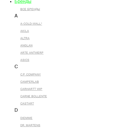
Бренды
ВСЕ БРЕНДЫ
A
A-COLD-WALL*
AKILA
ALTRA
ANGLAN
ARTE ANTWERP
ASICS
C
C.P. COMPANY
CAMPERLAB
CARHARTT WIP
CARNE BOLLENTE
CASTART
D
DIEMME
DR. MARTENS