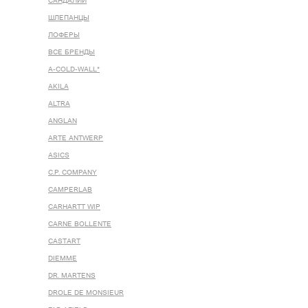
САНДАЛИИ
ШЛЕПАНЦЫ
ЛОФЕРЫ
ВСЕ БРЕНДЫ
A-COLD-WALL*
AKILA
ALTRA
ANGLAN
ARTE ANTWERP
ASICS
C.P. COMPANY
CAMPERLAB
CARHARTT WIP
CARNE BOLLENTE
CASTART
DIEMME
DR. MARTENS
DROLE DE MONSIEUR