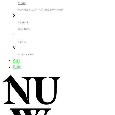
PUMA
PURPLE MOUNTAIN OBSERVATORY
S
STAPLE
SUB SUN
T
TEN C
V
VILLAGE PM
Арт
Sale