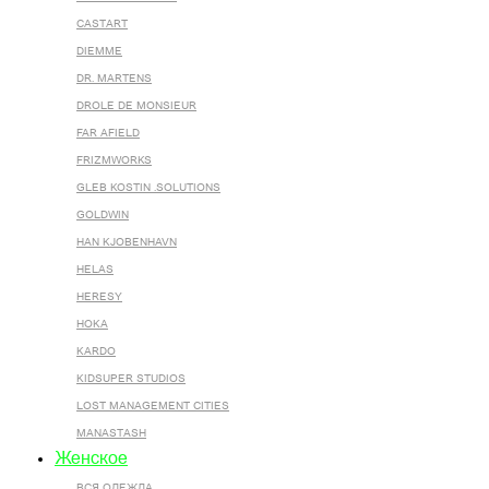
CASTART
DIEMME
DR. MARTENS
DROLE DE MONSIEUR
FAR AFIELD
FRIZMWORKS
GLEB KOSTIN .SOLUTIONS
GOLDWIN
HAN KJOBENHAVN
HELAS
HERESY
HOKA
KARDO
KIDSUPER STUDIOS
LOST MANAGEMENT CITIES
MANASTASH
Женское
ВСЯ ОДЕЖДА