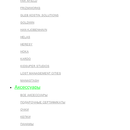
FAR AFIELD
FRIZMWORKS
GLEB KOSTIN .SOLUTIONS
GOLDWIN
HAN KJOBENHAVN
HELAS
HERESY
HOKA
KARDO
KIDSUPER STUDIOS
LOST MANAGEMENT CITIES
MANASTASH
Аксессуары
ВСЕ AКСЕССУАРЫ
ПОДАРОЧНЫЕ СЕРТИФИКАТЫ
ОЧКИ
КЕПКИ
ПАНАМЫ