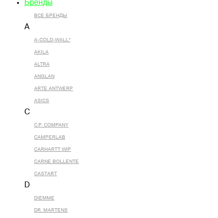
Бренды
ВСЕ БРЕНДЫ
A
A-COLD-WALL*
AKILA
ALTRA
ANGLAN
ARTE ANTWERP
ASICS
C
C.P. COMPANY
CAMPERLAB
CARHARTT WIP
CARNE BOLLENTE
CASTART
D
DIEMME
DR. MARTENS