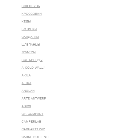
ВСЯ ОБУВЬ
КРОССОВКИ
КЕДЫ
БОТИНКИ
САНДАЛИИ
ШЛЕПАНЦЫ
ЛОФЕРЫ
ВСЕ БРЕНДЫ
A-COLD-WALL*
AKILA
ALTRA
ANGLAN
ARTE ANTWERP
ASICS
C.P. COMPANY
CAMPERLAB
CARHARTT WIP
CARNE BOLLENTE