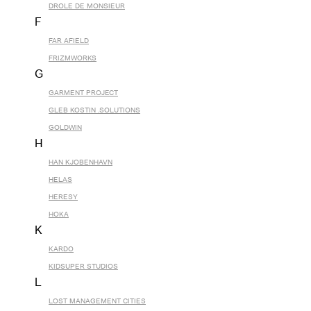
DROLE DE MONSIEUR
F
FAR AFIELD
FRIZMWORKS
G
GARMENT PROJECT
GLEB KOSTIN .SOLUTIONS
GOLDWIN
H
HAN KJOBENHAVN
HELAS
HERESY
HOKA
K
KARDO
KIDSUPER STUDIOS
L
LOST MANAGEMENT CITIES