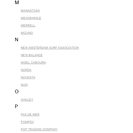
M
MANASTASH
MEANSWHILE
MERRELL
MIZUNO
N
NEW AMSTERDAM SURF ASSOCIATION
NEW BALANCE
NIGEL CABOURN
NORDA
NOVESTA
NUW
O
OAKLEY
P
PAS DE MER
POMPEII
POP TRADING COMPANY