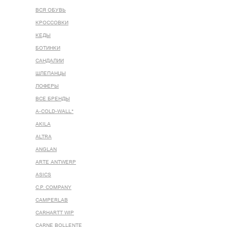
ВСЯ ОБУВЬ
КРОССОВКИ
КЕДЫ
БОТИНКИ
САНДАЛИИ
ШЛЕПАНЦЫ
ЛОФЕРЫ
ВСЕ БРЕНДЫ
A-COLD-WALL*
AKILA
ALTRA
ANGLAN
ARTE ANTWERP
ASICS
C.P. COMPANY
CAMPERLAB
CARHARTT WIP
CARNE BOLLENTE