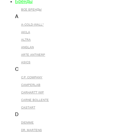
Бренды
ВСЕ БРЕНДЫ
A
A-COLD-WALL*
AKILA
ALTRA
ANGLAN
ARTE ANTWERP
ASICS
C
C.P. COMPANY
CAMPERLAB
CARHARTT WIP
CARNE BOLLENTE
CASTART
D
DIEMME
DR. MARTENS