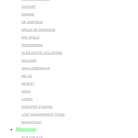
CASTART
DIEMME
DR. MARTENS
DROLE DE MONSIEUR
FAR AFIELD
FRIZMWORKS
GLEB KOSTIN .SOLUTIONS
GOLDWIN
HAN KJOBENHAVN
HELAS
HERESY
HOKA
KARDO
KIDSUPER STUDIOS
LOST MANAGEMENT CITIES
MANASTASH
Женское
ВСЯ ОДЕЖДА