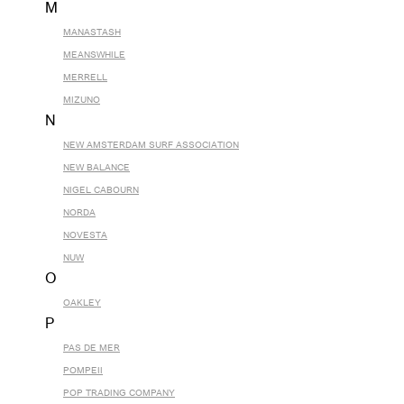
M
MANASTASH
MEANSWHILE
MERRELL
MIZUNO
N
NEW AMSTERDAM SURF ASSOCIATION
NEW BALANCE
NIGEL CABOURN
NORDA
NOVESTA
NUW
O
OAKLEY
P
PAS DE MER
POMPEII
POP TRADING COMPANY