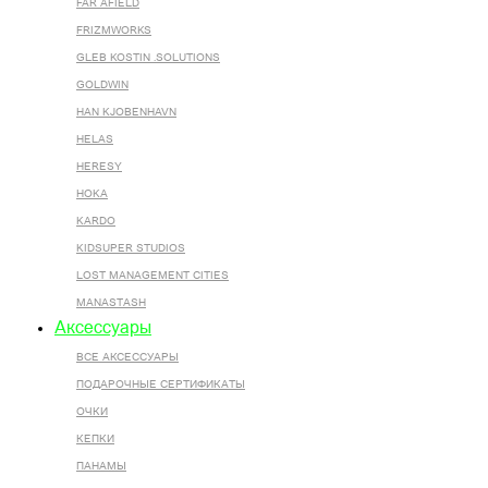
FAR AFIELD
FRIZMWORKS
GLEB KOSTIN .SOLUTIONS
GOLDWIN
HAN KJOBENHAVN
HELAS
HERESY
HOKA
KARDO
KIDSUPER STUDIOS
LOST MANAGEMENT CITIES
MANASTASH
Аксессуары
ВСЕ AКСЕССУАРЫ
ПОДАРОЧНЫЕ СЕРТИФИКАТЫ
ОЧКИ
КЕПКИ
ПАНАМЫ