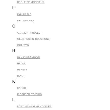
DROLE DE MONSIEUR
F
FAR AFIELD
FRIZMWORKS
G
GARMENT PROJECT
GLEB KOSTIN .SOLUTIONS
GOLDWIN
H
HAN KJOBENHAVN
HELAS
HERESY
HOKA
K
KARDO
KIDSUPER STUDIOS
L
LOST MANAGEMENT CITIES