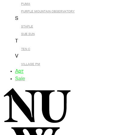
PUMA
PURPLE MOUNTAIN OBSERVATORY
S
STAPLE
SUB SUN
T
TEN C
V
VILLAGE PM
Арт
Sale