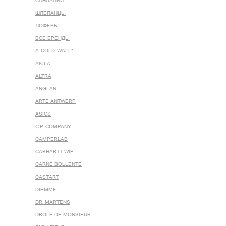
САНДАЛИИ
ШЛЕПАНЦЫ
ЛОФЕРЫ
ВСЕ БРЕНДЫ
A-COLD-WALL*
AKILA
ALTRA
ANGLAN
ARTE ANTWERP
ASICS
C.P. COMPANY
CAMPERLAB
CARHARTT WIP
CARNE BOLLENTE
CASTART
DIEMME
DR. MARTENS
DROLE DE MONSIEUR