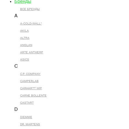
Бренды
ВСЕ БРЕНДЫ
A
A-COLD-WALL*
AKILA
ALTRA
ANGLAN
ARTE ANTWERP
ASICS
C
C.P. COMPANY
CAMPERLAB
CARHARTT WIP
CARNE BOLLENTE
CASTART
D
DIEMME
DR. MARTENS