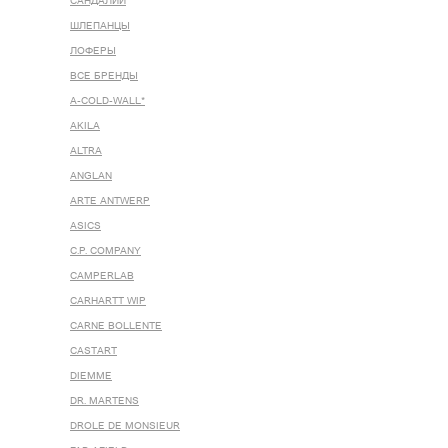
САНДАЛИИ
ШЛЕПАНЦЫ
ЛОФЕРЫ
ВСЕ БРЕНДЫ
A-COLD-WALL*
AKILA
ALTRA
ANGLAN
ARTE ANTWERP
ASICS
C.P. COMPANY
CAMPERLAB
CARHARTT WIP
CARNE BOLLENTE
CASTART
DIEMME
DR. MARTENS
DROLE DE MONSIEUR