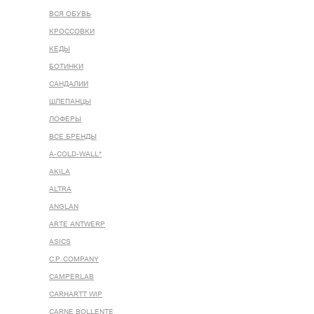
ВСЯ ОБУВЬ
КРОССОВКИ
КЕДЫ
БОТИНКИ
САНДАЛИИ
ШЛЕПАНЦЫ
ЛОФЕРЫ
ВСЕ БРЕНДЫ
A-COLD-WALL*
AKILA
ALTRA
ANGLAN
ARTE ANTWERP
ASICS
C.P. COMPANY
CAMPERLAB
CARHARTT WIP
CARNE BOLLENTE