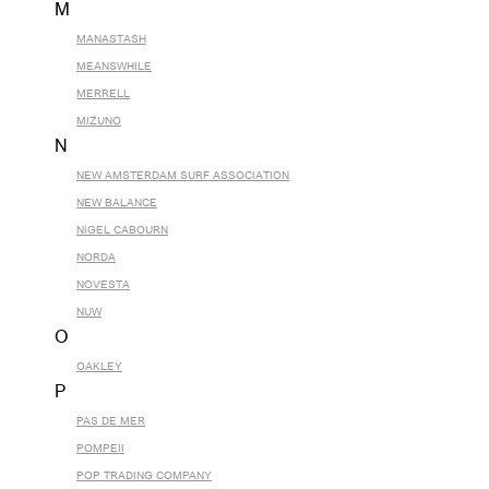
M
MANASTASH
MEANSWHILE
MERRELL
MIZUNO
N
NEW AMSTERDAM SURF ASSOCIATION
NEW BALANCE
NIGEL CABOURN
NORDA
NOVESTA
NUW
O
OAKLEY
P
PAS DE MER
POMPEII
POP TRADING COMPANY