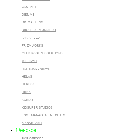
CASTART
DIEMME
DR. MARTENS
DROLE DE MONSIEUR
FAR AFIELD
FRIZMWORKS
GLEB KOSTIN .SOLUTIONS
GOLDWIN
HAN KJOBENHAVN
HELAS
HERESY
HOKA
KARDO
KIDSUPER STUDIOS
LOST MANAGEMENT CITIES
MANASTASH
Женское
ВСЯ ОДЕЖДА