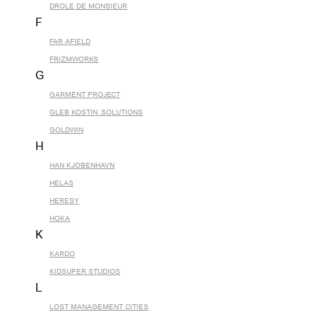
DROLE DE MONSIEUR
F
FAR AFIELD
FRIZMWORKS
G
GARMENT PROJECT
GLEB KOSTIN .SOLUTIONS
GOLDWIN
H
HAN KJOBENHAVN
HELAS
HERESY
HOKA
K
KARDO
KIDSUPER STUDIOS
L
LOST MANAGEMENT CITIES