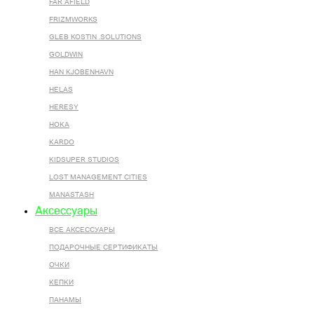
FAR AFIELD
FRIZMWORKS
GLEB KOSTIN .SOLUTIONS
GOLDWIN
HAN KJOBENHAVN
HELAS
HERESY
HOKA
KARDO
KIDSUPER STUDIOS
LOST MANAGEMENT CITIES
MANASTASH
Аксессуары
ВСЕ AКСЕССУАРЫ
ПОДАРОЧНЫЕ СЕРТИФИКАТЫ
ОЧКИ
КЕПКИ
ПАНАМЫ