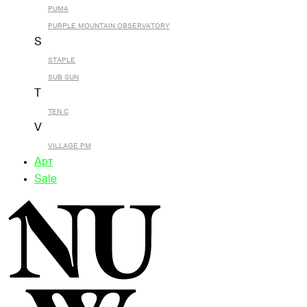
PUMA
PURPLE MOUNTAIN OBSERVATORY
S
STAPLE
SUB SUN
T
TEN C
V
VILLAGE PM
Арт
Sale