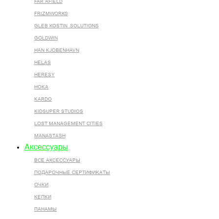
FAR AFIELD
FRIZMWORKS
GLEB KOSTIN .SOLUTIONS
GOLDWIN
HAN KJOBENHAVN
HELAS
HERESY
HOKA
KARDO
KIDSUPER STUDIOS
LOST MANAGEMENT CITIES
MANASTASH
Аксессуары
ВСЕ AКСЕССУАРЫ
ПОДАРОЧНЫЕ СЕРТИФИКАТЫ
ОЧКИ
КЕПКИ
ПАНАМЫ