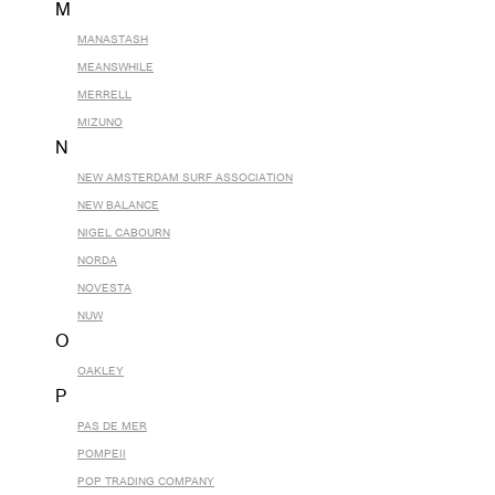
M
MANASTASH
MEANSWHILE
MERRELL
MIZUNO
N
NEW AMSTERDAM SURF ASSOCIATION
NEW BALANCE
NIGEL CABOURN
NORDA
NOVESTA
NUW
O
OAKLEY
P
PAS DE MER
POMPEII
POP TRADING COMPANY