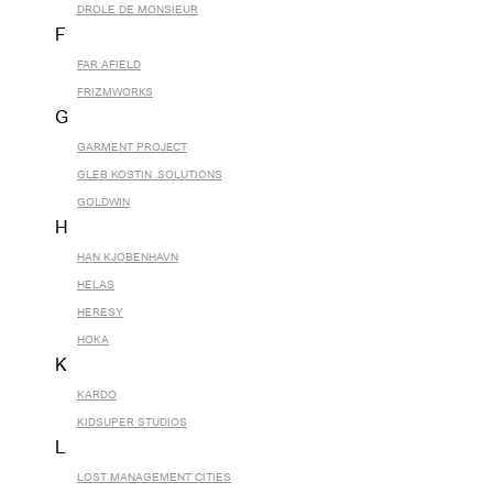
DROLE DE MONSIEUR
F
FAR AFIELD
FRIZMWORKS
G
GARMENT PROJECT
GLEB KOSTIN .SOLUTIONS
GOLDWIN
H
HAN KJOBENHAVN
HELAS
HERESY
HOKA
K
KARDO
KIDSUPER STUDIOS
L
LOST MANAGEMENT CITIES