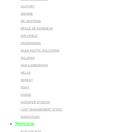
CASTART
DIEMME
DR. MARTENS
DROLE DE MONSIEUR
FAR AFIELD
FRIZMWORKS
GLEB KOSTIN .SOLUTIONS
GOLDWIN
HAN KJOBENHAVN
HELAS
HERESY
HOKA
KARDO
KIDSUPER STUDIOS
LOST MANAGEMENT CITIES
MANASTASH
Женское
ВСЯ ОДЕЖДА