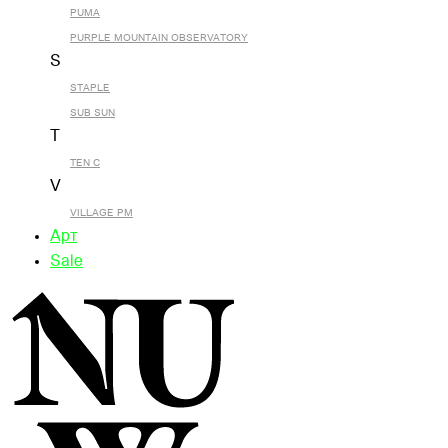
PUMA
PURPLE MOUNTAIN OBSERVATORY
S
STAPLE
SUB SUN
T
TEN C
V
VILLAGE PM
Арт
Sale