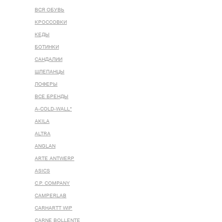
ВСЯ ОБУВЬ
КРОССОВКИ
КЕДЫ
БОТИНКИ
САНДАЛИИ
ШЛЕПАНЦЫ
ЛОФЕРЫ
ВСЕ БРЕНДЫ
A-COLD-WALL*
AKILA
ALTRA
ANGLAN
ARTE ANTWERP
ASICS
C.P. COMPANY
CAMPERLAB
CARHARTT WIP
CARNE BOLLENTE