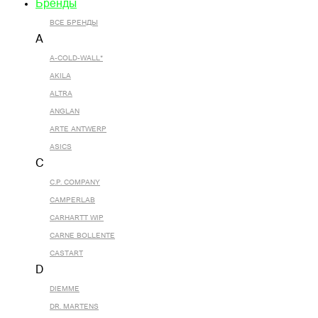
Бренды
ВСЕ БРЕНДЫ
A
A-COLD-WALL*
AKILA
ALTRA
ANGLAN
ARTE ANTWERP
ASICS
C
C.P. COMPANY
CAMPERLAB
CARHARTT WIP
CARNE BOLLENTE
CASTART
D
DIEMME
DR. MARTENS