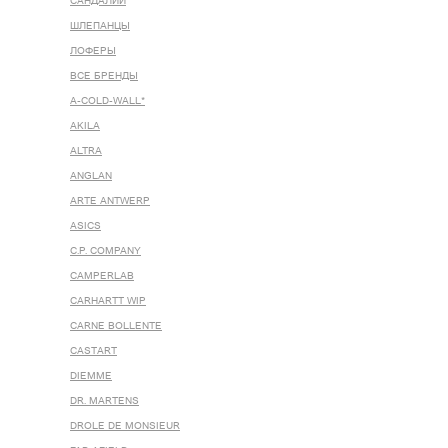
САНДАЛИИ
ШЛЕПАНЦЫ
ЛОФЕРЫ
ВСЕ БРЕНДЫ
A-COLD-WALL*
AKILA
ALTRA
ANGLAN
ARTE ANTWERP
ASICS
C.P. COMPANY
CAMPERLAB
CARHARTT WIP
CARNE BOLLENTE
CASTART
DIEMME
DR. MARTENS
DROLE DE MONSIEUR