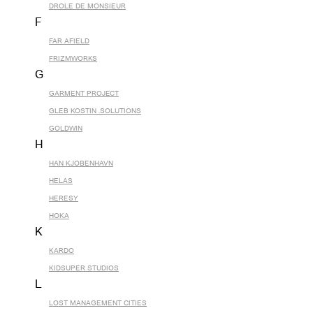
DROLE DE MONSIEUR
F
FAR AFIELD
FRIZMWORKS
G
GARMENT PROJECT
GLEB KOSTIN .SOLUTIONS
GOLDWIN
H
HAN KJOBENHAVN
HELAS
HERESY
HOKA
K
KARDO
KIDSUPER STUDIOS
L
LOST MANAGEMENT CITIES