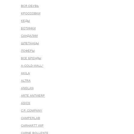
ВСЯ ОБУВЬ
КРОССОВКИ
КЕДЫ
БОТИНКИ
САНДАЛИИ
ШЛЕПАНЦЫ
ЛОФЕРЫ
ВСЕ БРЕНДЫ
A-COLD-WALL*
AKILA
ALTRA
ANGLAN
ARTE ANTWERP
ASICS
C.P. COMPANY
CAMPERLAB
CARHARTT WIP
CARNE BOLLENTE