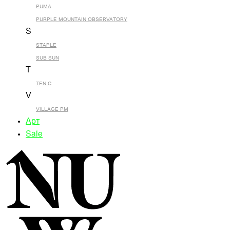
PUMA
PURPLE MOUNTAIN OBSERVATORY
S
STAPLE
SUB SUN
T
TEN C
V
VILLAGE PM
Арт
Sale