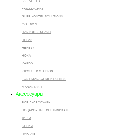
FAR AFIELD
FRIZMWORKS
GLEB KOSTIN .SOLUTIONS
GOLDWIN
HAN KJOBENHAVN
HELAS
HERESY
HOKA
KARDO
KIDSUPER STUDIOS
LOST MANAGEMENT CITIES
MANASTASH
Аксессуары
ВСЕ AКСЕССУАРЫ
ПОДАРОЧНЫЕ СЕРТИФИКАТЫ
ОЧКИ
КЕПКИ
ПАНАМЫ