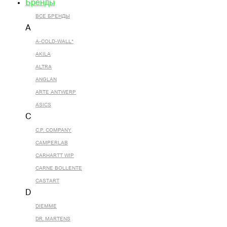
Бренды
ВСЕ БРЕНДЫ
A
A-COLD-WALL*
AKILA
ALTRA
ANGLAN
ARTE ANTWERP
ASICS
C
C.P. COMPANY
CAMPERLAB
CARHARTT WIP
CARNE BOLLENTE
CASTART
D
DIEMME
DR. MARTENS