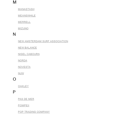
M
MANASTASH
MEANSWHILE
MERRELL
MIZUNO
N
NEW AMSTERDAM SURF ASSOCIATION
NEW BALANCE
NIGEL CABOURN
NORDA
NOVESTA
NUW
O
OAKLEY
P
PAS DE MER
POMPEII
POP TRADING COMPANY