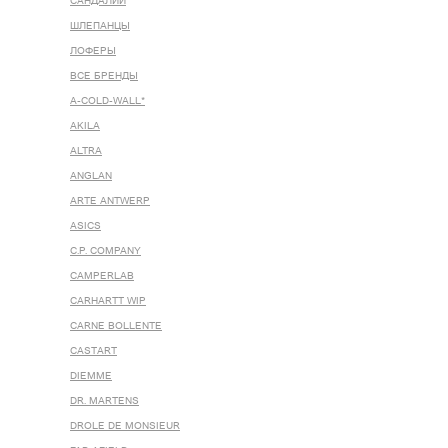
САНДАЛИИ
ШЛЕПАНЦЫ
ЛОФЕРЫ
ВСЕ БРЕНДЫ
A-COLD-WALL*
AKILA
ALTRA
ANGLAN
ARTE ANTWERP
ASICS
C.P. COMPANY
CAMPERLAB
CARHARTT WIP
CARNE BOLLENTE
CASTART
DIEMME
DR. MARTENS
DROLE DE MONSIEUR