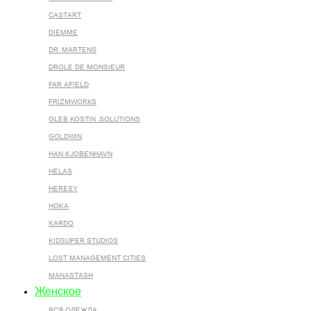
CASTART
DIEMME
DR. MARTENS
DROLE DE MONSIEUR
FAR AFIELD
FRIZMWORKS
GLEB KOSTIN .SOLUTIONS
GOLDWIN
HAN KJOBENHAVN
HELAS
HERESY
HOKA
KARDO
KIDSUPER STUDIOS
LOST MANAGEMENT CITIES
MANASTASH
Женское
ВСЯ ОДЕЖДА