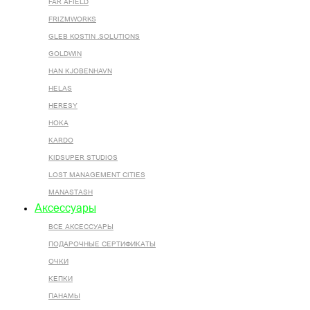
FAR AFIELD
FRIZMWORKS
GLEB KOSTIN .SOLUTIONS
GOLDWIN
HAN KJOBENHAVN
HELAS
HERESY
HOKA
KARDO
KIDSUPER STUDIOS
LOST MANAGEMENT CITIES
MANASTASH
Аксессуары
ВСЕ AКСЕССУАРЫ
ПОДАРОЧНЫЕ СЕРТИФИКАТЫ
ОЧКИ
КЕПКИ
ПАНАМЫ