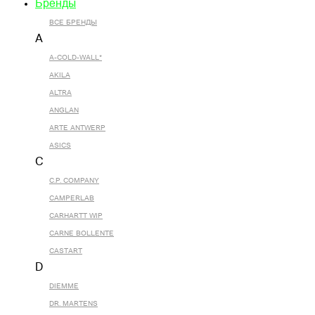
Бренды
ВСЕ БРЕНДЫ
A
A-COLD-WALL*
AKILA
ALTRA
ANGLAN
ARTE ANTWERP
ASICS
C
C.P. COMPANY
CAMPERLAB
CARHARTT WIP
CARNE BOLLENTE
CASTART
D
DIEMME
DR. MARTENS