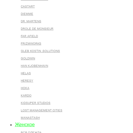
CASTART
DIEMME
DR. MARTENS
DROLE DE MONSIEUR
FAR AFIELD
FRIZMWORKS
GLEB KOSTIN .SOLUTIONS
GOLDWIN
HAN KJOBENHAVN
HELAS
HERESY
HOKA
KARDO
KIDSUPER STUDIOS
LOST MANAGEMENT CITIES
MANASTASH
Женское
ВСЯ ОДЕЖДА