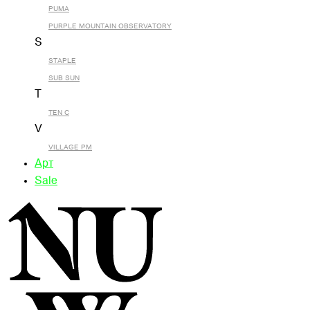
PUMA
PURPLE MOUNTAIN OBSERVATORY
S
STAPLE
SUB SUN
T
TEN C
V
VILLAGE PM
Арт
Sale