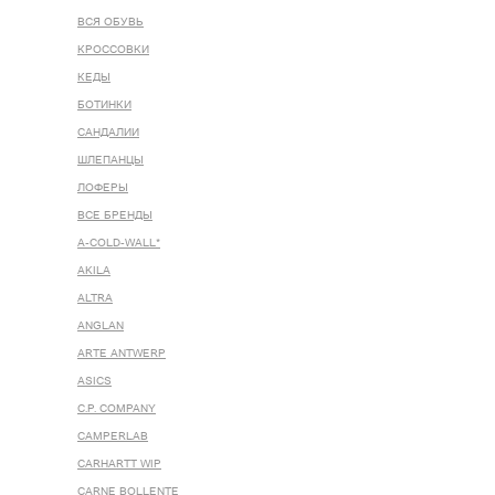
ВСЯ ОБУВЬ
КРОССОВКИ
КЕДЫ
БОТИНКИ
САНДАЛИИ
ШЛЕПАНЦЫ
ЛОФЕРЫ
ВСЕ БРЕНДЫ
A-COLD-WALL*
AKILA
ALTRA
ANGLAN
ARTE ANTWERP
ASICS
C.P. COMPANY
CAMPERLAB
CARHARTT WIP
CARNE BOLLENTE