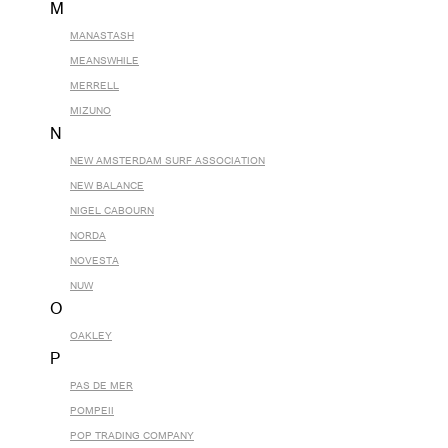
M
MANASTASH
MEANSWHILE
MERRELL
MIZUNO
N
NEW AMSTERDAM SURF ASSOCIATION
NEW BALANCE
NIGEL CABOURN
NORDA
NOVESTA
NUW
O
OAKLEY
P
PAS DE MER
POMPEII
POP TRADING COMPANY