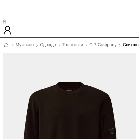
0
Мужское
Одежда
Толстовки
C.P. Company
Свитшо