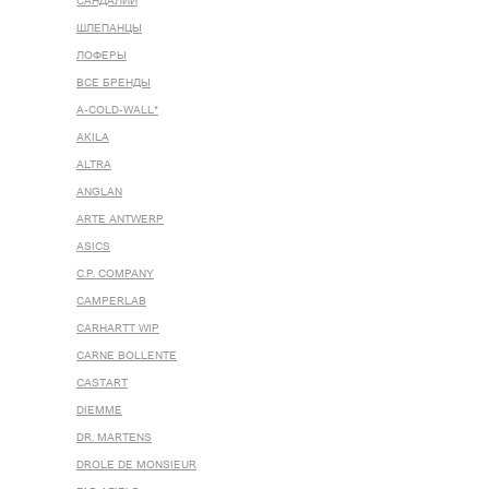
САНДАЛИИ
ШЛЕПАНЦЫ
ЛОФЕРЫ
ВСЕ БРЕНДЫ
A-COLD-WALL*
AKILA
ALTRA
ANGLAN
ARTE ANTWERP
ASICS
C.P. COMPANY
CAMPERLAB
CARHARTT WIP
CARNE BOLLENTE
CASTART
DIEMME
DR. MARTENS
DROLE DE MONSIEUR