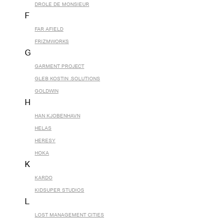
DROLE DE MONSIEUR
F
FAR AFIELD
FRIZMWORKS
G
GARMENT PROJECT
GLEB KOSTIN .SOLUTIONS
GOLDWIN
H
HAN KJOBENHAVN
HELAS
HERESY
HOKA
K
KARDO
KIDSUPER STUDIOS
L
LOST MANAGEMENT CITIES