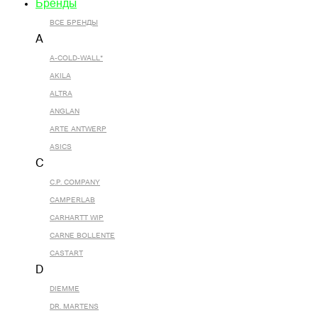
Бренды
ВСЕ БРЕНДЫ
A
A-COLD-WALL*
AKILA
ALTRA
ANGLAN
ARTE ANTWERP
ASICS
C
C.P. COMPANY
CAMPERLAB
CARHARTT WIP
CARNE BOLLENTE
CASTART
D
DIEMME
DR. MARTENS