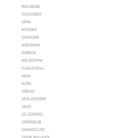
ВСЯ ОБУВЬ
КРОССОВКИ
КЕДЫ
БОТИНКИ
САНДАЛИИ
ШЛЕПАНЦЫ
ЛОФЕРЫ
ВСЕ БРЕНДЫ
A-COLD-WALL*
AKILA
ALTRA
ANGLAN
ARTE ANTWERP
ASICS
C.P. COMPANY
CAMPERLAB
CARHARTT WIP
CARNE BOLLENTE