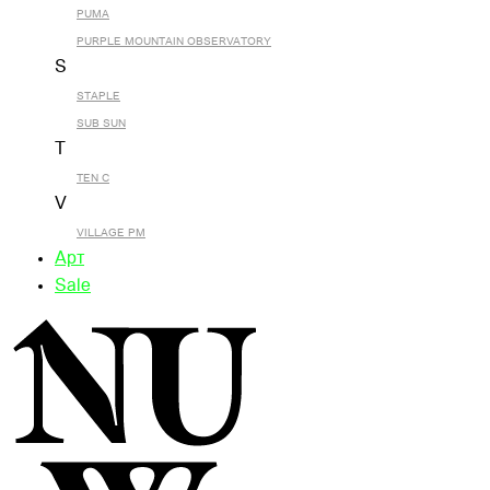
PUMA
PURPLE MOUNTAIN OBSERVATORY
S
STAPLE
SUB SUN
T
TEN C
V
VILLAGE PM
Арт
Sale