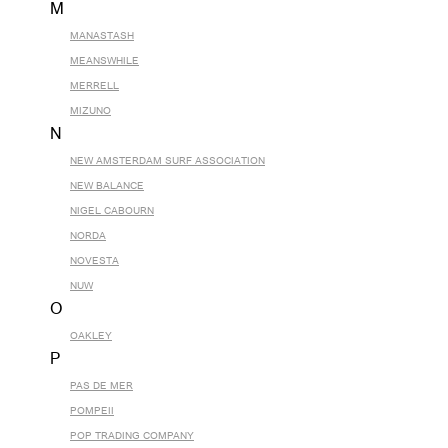
M
MANASTASH
MEANSWHILE
MERRELL
MIZUNO
N
NEW AMSTERDAM SURF ASSOCIATION
NEW BALANCE
NIGEL CABOURN
NORDA
NOVESTA
NUW
O
OAKLEY
P
PAS DE MER
POMPEII
POP TRADING COMPANY