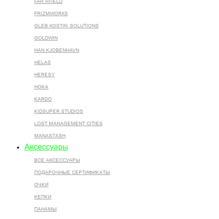
FAR AFIELD
FRIZMWORKS
GLEB KOSTIN .SOLUTIONS
GOLDWIN
HAN KJOBENHAVN
HELAS
HERESY
HOKA
KARDO
KIDSUPER STUDIOS
LOST MANAGEMENT CITIES
MANASTASH
Аксессуары
ВСЕ AКСЕССУАРЫ
ПОДАРОЧНЫЕ СЕРТИФИКАТЫ
ОЧКИ
КЕПКИ
ПАНАМЫ