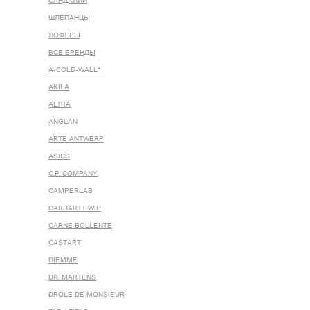
САНДАЛИИ
ШЛЕПАНЦЫ
ЛОФЕРЫ
ВСЕ БРЕНДЫ
A-COLD-WALL*
AKILA
ALTRA
ANGLAN
ARTE ANTWERP
ASICS
C.P. COMPANY
CAMPERLAB
CARHARTT WIP
CARNE BOLLENTE
CASTART
DIEMME
DR. MARTENS
DROLE DE MONSIEUR