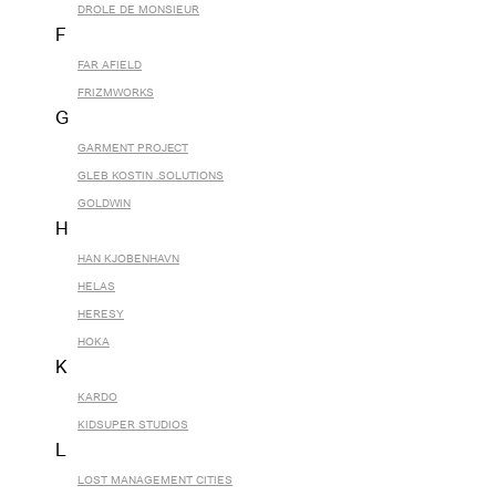
DROLE DE MONSIEUR
F
FAR AFIELD
FRIZMWORKS
G
GARMENT PROJECT
GLEB KOSTIN .SOLUTIONS
GOLDWIN
H
HAN KJOBENHAVN
HELAS
HERESY
HOKA
K
KARDO
KIDSUPER STUDIOS
L
LOST MANAGEMENT CITIES