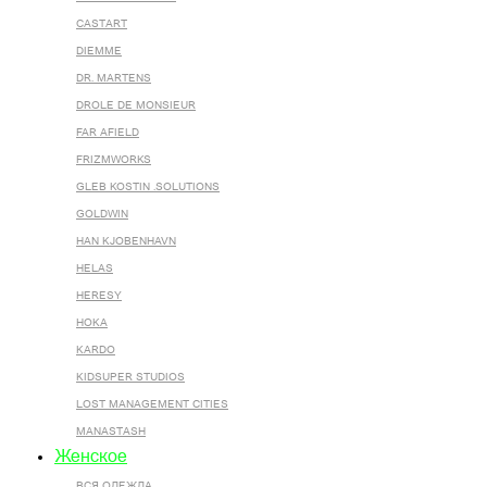
CASTART
DIEMME
DR. MARTENS
DROLE DE MONSIEUR
FAR AFIELD
FRIZMWORKS
GLEB KOSTIN .SOLUTIONS
GOLDWIN
HAN KJOBENHAVN
HELAS
HERESY
HOKA
KARDO
KIDSUPER STUDIOS
LOST MANAGEMENT CITIES
MANASTASH
Женское
ВСЯ ОДЕЖДА