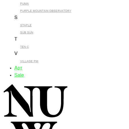
PUMA
PURPLE MOUNTAIN OBSERVATORY
S
STAPLE
SUB SUN
T
TEN C
V
VILLAGE PM
Арт
Sale