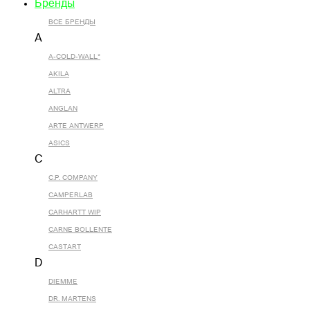
Бренды
ВСЕ БРЕНДЫ
A
A-COLD-WALL*
AKILA
ALTRA
ANGLAN
ARTE ANTWERP
ASICS
C
C.P. COMPANY
CAMPERLAB
CARHARTT WIP
CARNE BOLLENTE
CASTART
D
DIEMME
DR. MARTENS