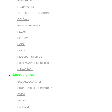
FAR AFIELD
FRIZMWORKS
GLEB KOSTIN .SOLUTIONS
GOLDWIN
HAN KJOBENHAVN
HELAS
HERESY
HOKA
KARDO
KIDSUPER STUDIOS
LOST MANAGEMENT CITIES
MANASTASH
Аксессуары
ВСЕ AКСЕССУАРЫ
ПОДАРОЧНЫЕ СЕРТИФИКАТЫ
ОЧКИ
КЕПКИ
ПАНАМЫ