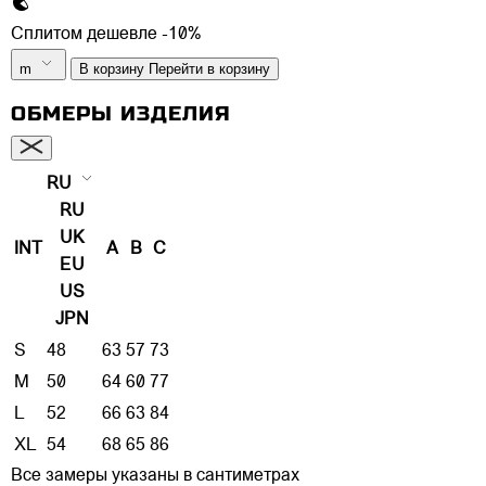
Сплитом дешевле -10%
m
В корзину
Перейти в корзину
ОБМЕРЫ ИЗДЕЛИЯ
RU
RU
UK
INT
A
B
C
EU
US
JPN
S
48
63
57
73
M
50
64
60
77
L
52
66
63
84
XL
54
68
65
86
Все замеры указаны в сантиметрах