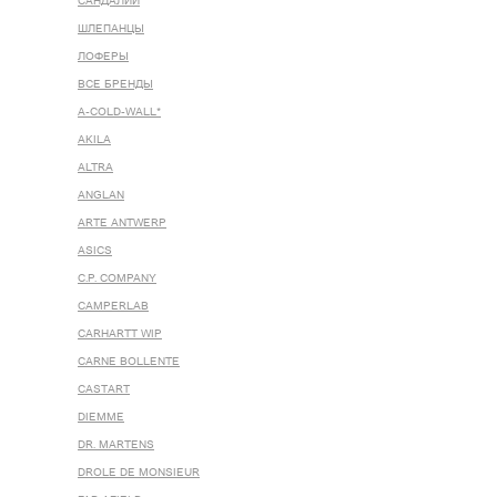
САНДАЛИИ
ШЛЕПАНЦЫ
ЛОФЕРЫ
ВСЕ БРЕНДЫ
A-COLD-WALL*
AKILA
ALTRA
ANGLAN
ARTE ANTWERP
ASICS
C.P. COMPANY
CAMPERLAB
CARHARTT WIP
CARNE BOLLENTE
CASTART
DIEMME
DR. MARTENS
DROLE DE MONSIEUR