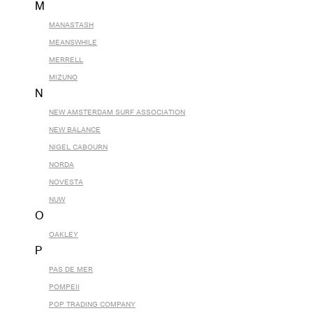
M
MANASTASH
MEANSWHILE
MERRELL
MIZUNO
N
NEW AMSTERDAM SURF ASSOCIATION
NEW BALANCE
NIGEL CABOURN
NORDA
NOVESTA
NUW
O
OAKLEY
P
PAS DE MER
POMPEII
POP TRADING COMPANY