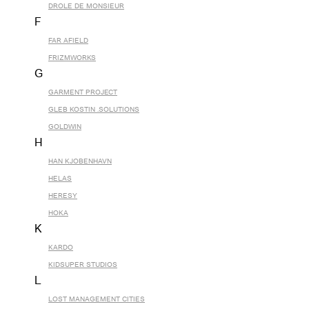
DROLE DE MONSIEUR
F
FAR AFIELD
FRIZMWORKS
G
GARMENT PROJECT
GLEB KOSTIN .SOLUTIONS
GOLDWIN
H
HAN KJOBENHAVN
HELAS
HERESY
HOKA
K
KARDO
KIDSUPER STUDIOS
L
LOST MANAGEMENT CITIES