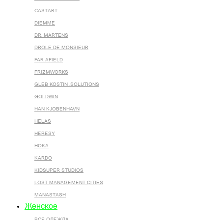
CASTART
DIEMME
DR. MARTENS
DROLE DE MONSIEUR
FAR AFIELD
FRIZMWORKS
GLEB KOSTIN .SOLUTIONS
GOLDWIN
HAN KJOBENHAVN
HELAS
HERESY
HOKA
KARDO
KIDSUPER STUDIOS
LOST MANAGEMENT CITIES
MANASTASH
Женское
ВСЯ ОДЕЖДА