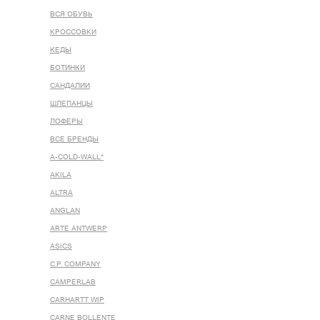
ВСЯ ОБУВЬ
КРОССОВКИ
КЕДЫ
БОТИНКИ
САНДАЛИИ
ШЛЕПАНЦЫ
ЛОФЕРЫ
ВСЕ БРЕНДЫ
A-COLD-WALL*
AKILA
ALTRA
ANGLAN
ARTE ANTWERP
ASICS
C.P. COMPANY
CAMPERLAB
CARHARTT WIP
CARNE BOLLENTE