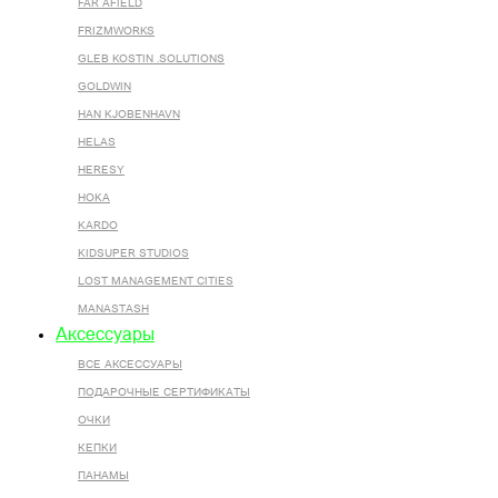
FAR AFIELD
FRIZMWORKS
GLEB KOSTIN .SOLUTIONS
GOLDWIN
HAN KJOBENHAVN
HELAS
HERESY
HOKA
KARDO
KIDSUPER STUDIOS
LOST MANAGEMENT CITIES
MANASTASH
Аксессуары
ВСЕ AКСЕССУАРЫ
ПОДАРОЧНЫЕ СЕРТИФИКАТЫ
ОЧКИ
КЕПКИ
ПАНАМЫ