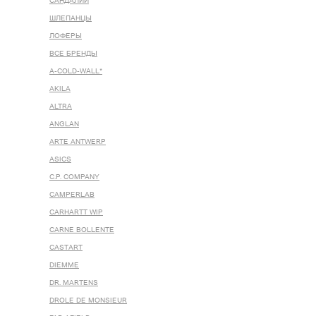
САНДАЛИИ
ШЛЕПАНЦЫ
ЛОФЕРЫ
ВСЕ БРЕНДЫ
A-COLD-WALL*
AKILA
ALTRA
ANGLAN
ARTE ANTWERP
ASICS
C.P. COMPANY
CAMPERLAB
CARHARTT WIP
CARNE BOLLENTE
CASTART
DIEMME
DR. MARTENS
DROLE DE MONSIEUR