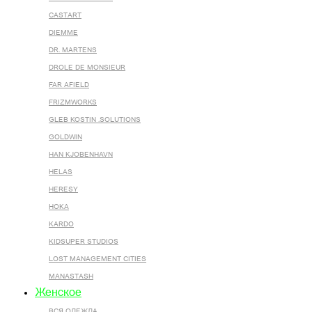
CASTART
DIEMME
DR. MARTENS
DROLE DE MONSIEUR
FAR AFIELD
FRIZMWORKS
GLEB KOSTIN .SOLUTIONS
GOLDWIN
HAN KJOBENHAVN
HELAS
HERESY
HOKA
KARDO
KIDSUPER STUDIOS
LOST MANAGEMENT CITIES
MANASTASH
Женское
ВСЯ ОДЕЖДА