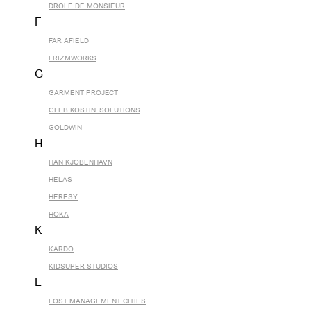
DROLE DE MONSIEUR
F
FAR AFIELD
FRIZMWORKS
G
GARMENT PROJECT
GLEB KOSTIN .SOLUTIONS
GOLDWIN
H
HAN KJOBENHAVN
HELAS
HERESY
HOKA
K
KARDO
KIDSUPER STUDIOS
L
LOST MANAGEMENT CITIES