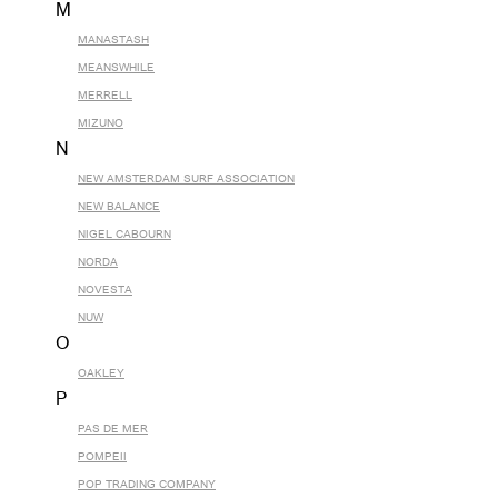
M
MANASTASH
MEANSWHILE
MERRELL
MIZUNO
N
NEW AMSTERDAM SURF ASSOCIATION
NEW BALANCE
NIGEL CABOURN
NORDA
NOVESTA
NUW
O
OAKLEY
P
PAS DE MER
POMPEII
POP TRADING COMPANY