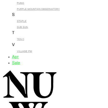
PUMA
PURPLE MOUNTAIN OBSERVATORY
S
STAPLE
SUB SUN
T
TEN C
V
VILLAGE PM
Арт
Sale