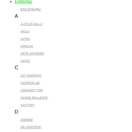
Бренды
ВСЕ БРЕНДЫ
A
A-COLD-WALL*
AKILA
ALTRA
ANGLAN
ARTE ANTWERP
ASICS
C
C.P. COMPANY
CAMPERLAB
CARHARTT WIP
CARNE BOLLENTE
CASTART
D
DIEMME
DR. MARTENS