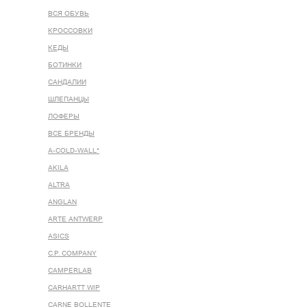
ВСЯ ОБУВЬ
КРОССОВКИ
КЕДЫ
БОТИНКИ
САНДАЛИИ
ШЛЕПАНЦЫ
ЛОФЕРЫ
ВСЕ БРЕНДЫ
A-COLD-WALL*
AKILA
ALTRA
ANGLAN
ARTE ANTWERP
ASICS
C.P. COMPANY
CAMPERLAB
CARHARTT WIP
CARNE BOLLENTE