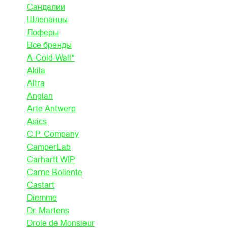
Сандалии
Шлепанцы
Лоферы
Все бренды
A-Cold-Wall*
Akila
Altra
Anglan
Arte Antwerp
Asics
C.P. Company
CamperLab
Carhartt WIP
Carne Bollente
Castart
Diemme
Dr. Martens
Drole de Monsieur