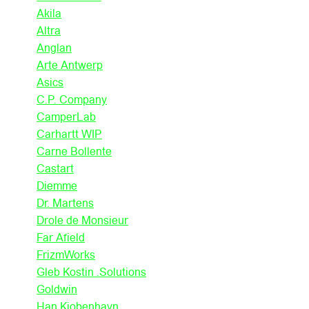
Akila
Altra
Anglan
Arte Antwerp
Asics
C.P. Company
CamperLab
Carhartt WIP
Carne Bollente
Castart
Diemme
Dr. Martens
Drole de Monsieur
Far Afield
FrizmWorks
Gleb Kostin .Solutions
Goldwin
Han Kjobenhavn