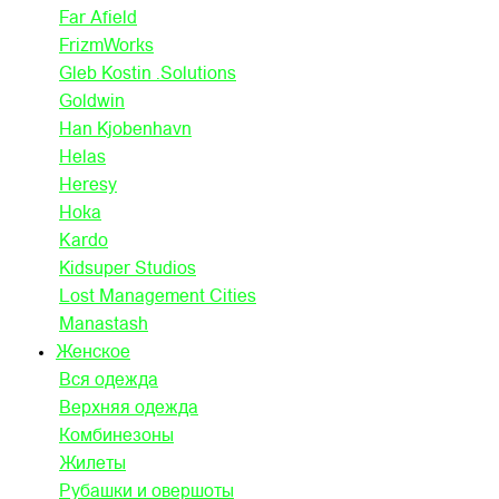
Far Afield
FrizmWorks
Gleb Kostin .Solutions
Goldwin
Han Kjobenhavn
Helas
Heresy
Hoka
Kardo
Kidsuper Studios
Lost Management Cities
Manastash
Женское
Вся одежда
Верхняя одежда
Комбинезоны
Жилеты
Рубашки и овершоты