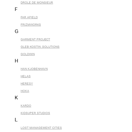
DROLE DE MONSIEUR
F
FAR AFIELD
FRIZMWORKS
G
GARMENT PROJECT
GLEB KOSTIN .SOLUTIONS
GOLDWIN
H
HAN KJOBENHAVN
HELAS
HERESY
HOKA
K
KARDO
KIDSUPER STUDIOS
L
LOST MANAGEMENT CITIES