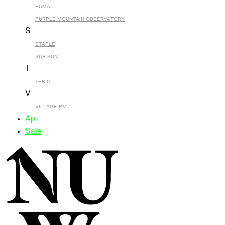
PUMA
PURPLE MOUNTAIN OBSERVATORY
S
STAPLE
SUB SUN
T
TEN C
V
VILLAGE PM
Арт
Sale