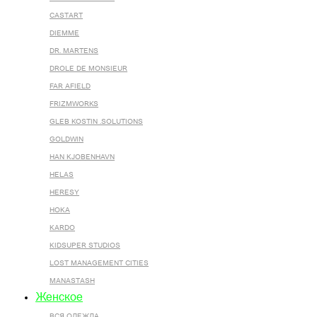
CASTART
DIEMME
DR. MARTENS
DROLE DE MONSIEUR
FAR AFIELD
FRIZMWORKS
GLEB KOSTIN .SOLUTIONS
GOLDWIN
HAN KJOBENHAVN
HELAS
HERESY
HOKA
KARDO
KIDSUPER STUDIOS
LOST MANAGEMENT CITIES
MANASTASH
Женское
ВСЯ ОДЕЖДА