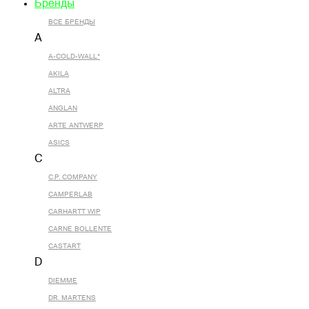
Бренды
ВСЕ БРЕНДЫ
A
A-COLD-WALL*
AKILA
ALTRA
ANGLAN
ARTE ANTWERP
ASICS
C
C.P. COMPANY
CAMPERLAB
CARHARTT WIP
CARNE BOLLENTE
CASTART
D
DIEMME
DR. MARTENS