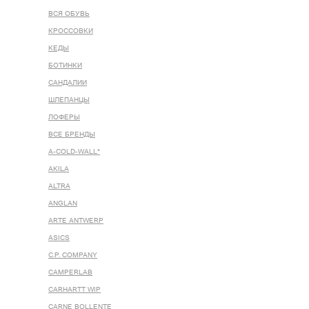
ВСЯ ОБУВЬ
КРОССОВКИ
КЕДЫ
БОТИНКИ
САНДАЛИИ
ШЛЕПАНЦЫ
ЛОФЕРЫ
ВСЕ БРЕНДЫ
A-COLD-WALL*
AKILA
ALTRA
ANGLAN
ARTE ANTWERP
ASICS
C.P. COMPANY
CAMPERLAB
CARHARTT WIP
CARNE BOLLENTE