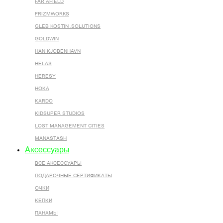
FAR AFIELD
FRIZMWORKS
GLEB KOSTIN .SOLUTIONS
GOLDWIN
HAN KJOBENHAVN
HELAS
HERESY
HOKA
KARDO
KIDSUPER STUDIOS
LOST MANAGEMENT CITIES
MANASTASH
Аксессуары
ВСЕ AКСЕССУАРЫ
ПОДАРОЧНЫЕ СЕРТИФИКАТЫ
ОЧКИ
КЕПКИ
ПАНАМЫ