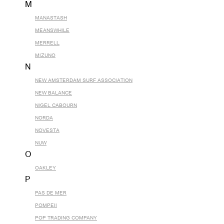
M
MANASTASH
MEANSWHILE
MERRELL
MIZUNO
N
NEW AMSTERDAM SURF ASSOCIATION
NEW BALANCE
NIGEL CABOURN
NORDA
NOVESTA
NUW
O
OAKLEY
P
PAS DE MER
POMPEII
POP TRADING COMPANY