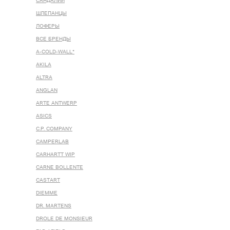
САНДАЛИИ
ШЛЕПАНЦЫ
ЛОФЕРЫ
ВСЕ БРЕНДЫ
A-COLD-WALL*
AKILA
ALTRA
ANGLAN
ARTE ANTWERP
ASICS
C.P. COMPANY
CAMPERLAB
CARHARTT WIP
CARNE BOLLENTE
CASTART
DIEMME
DR. MARTENS
DROLE DE MONSIEUR