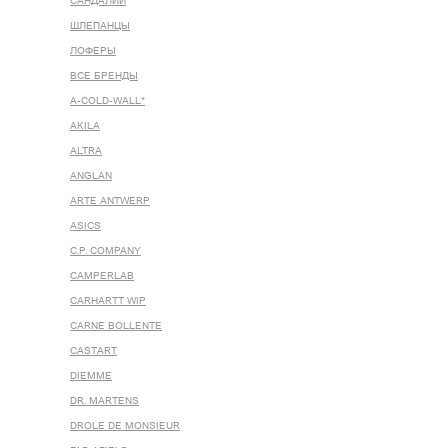
САНДАЛИИ
ШЛЕПАНЦЫ
ЛОФЕРЫ
ВСЕ БРЕНДЫ
A-COLD-WALL*
AKILA
ALTRA
ANGLAN
ARTE ANTWERP
ASICS
C.P. COMPANY
CAMPERLAB
CARHARTT WIP
CARNE BOLLENTE
CASTART
DIEMME
DR. MARTENS
DROLE DE MONSIEUR