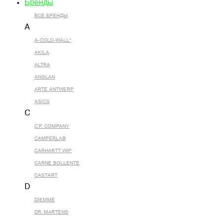
Бренды
ВСЕ БРЕНДЫ
A
A-COLD-WALL*
AKILA
ALTRA
ANGLAN
ARTE ANTWERP
ASICS
C
C.P. COMPANY
CAMPERLAB
CARHARTT WIP
CARNE BOLLENTE
CASTART
D
DIEMME
DR. MARTENS