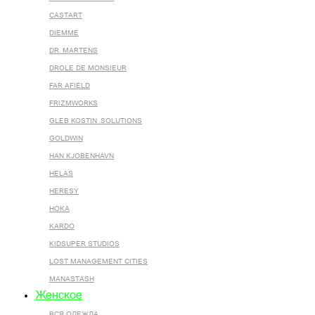
CASTART
DIEMME
DR. MARTENS
DROLE DE MONSIEUR
FAR AFIELD
FRIZMWORKS
GLEB KOSTIN .SOLUTIONS
GOLDWIN
HAN KJOBENHAVN
HELAS
HERESY
HOKA
KARDO
KIDSUPER STUDIOS
LOST MANAGEMENT CITIES
MANASTASH
Женское
ВСЯ ОДЕЖДА