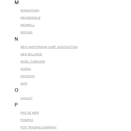
M
MANASTASH
MEANSWHILE
MERRELL
MIZUNO
N
NEW AMSTERDAM SURF ASSOCIATION
NEW BALANCE
NIGEL CABOURN
NORDA
NOVESTA
NUW
O
OAKLEY
P
PAS DE MER
POMPEII
POP TRADING COMPANY