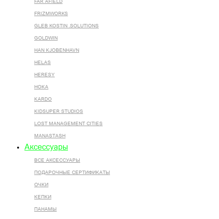
FAR AFIELD
FRIZMWORKS
GLEB KOSTIN .SOLUTIONS
GOLDWIN
HAN KJOBENHAVN
HELAS
HERESY
HOKA
KARDO
KIDSUPER STUDIOS
LOST MANAGEMENT CITIES
MANASTASH
Аксессуары
ВСЕ AКСЕССУАРЫ
ПОДАРОЧНЫЕ СЕРТИФИКАТЫ
ОЧКИ
КЕПКИ
ПАНАМЫ