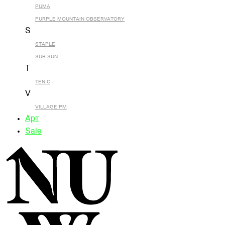
PUMA
PURPLE MOUNTAIN OBSERVATORY
S
STAPLE
SUB SUN
T
TEN C
V
VILLAGE PM
Арт
Sale