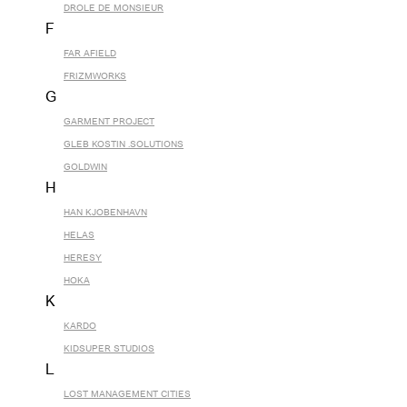
DROLE DE MONSIEUR
F
FAR AFIELD
FRIZMWORKS
G
GARMENT PROJECT
GLEB KOSTIN .SOLUTIONS
GOLDWIN
H
HAN KJOBENHAVN
HELAS
HERESY
HOKA
K
KARDO
KIDSUPER STUDIOS
L
LOST MANAGEMENT CITIES