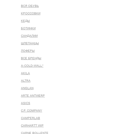
ВСЯ ОБУВЬ
КРОССОВКИ
КЕДЫ
БОТИНКИ
САНДАЛИИ
ШЛЕПАНЦЫ
ЛОФЕРЫ
ВСЕ БРЕНДЫ
A-COLD-WALL*
AKILA
ALTRA
ANGLAN
ARTE ANTWERP
ASICS
C.P. COMPANY
CAMPERLAB
CARHARTT WIP
CARNE BOLLENTE