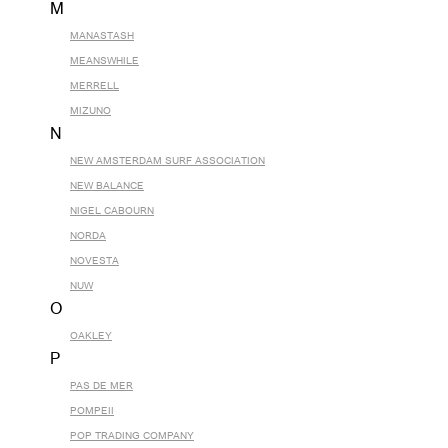
M
MANASTASH
MEANSWHILE
MERRELL
MIZUNO
N
NEW AMSTERDAM SURF ASSOCIATION
NEW BALANCE
NIGEL CABOURN
NORDA
NOVESTA
NUW
O
OAKLEY
P
PAS DE MER
POMPEII
POP TRADING COMPANY