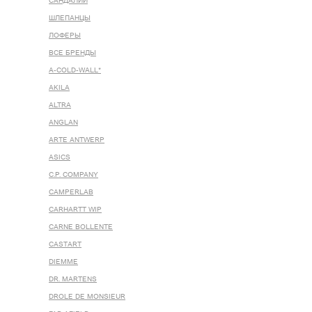
САНДАЛИИ
ШЛЕПАНЦЫ
ЛОФЕРЫ
ВСЕ БРЕНДЫ
A-COLD-WALL*
AKILA
ALTRA
ANGLAN
ARTE ANTWERP
ASICS
C.P. COMPANY
CAMPERLAB
CARHARTT WIP
CARNE BOLLENTE
CASTART
DIEMME
DR. MARTENS
DROLE DE MONSIEUR