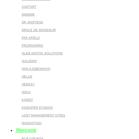
CASTART
DIEMME
DR. MARTENS
DROLE DE MONSIEUR
FAR AFIELD
FRIZMWORKS
GLEB KOSTIN .SOLUTIONS
GOLDWIN
HAN KJOBENHAVN
HELAS
HERESY
HOKA
KARDO
KIDSUPER STUDIOS
LOST MANAGEMENT CITIES
MANASTASH
Женское
ВСЯ ОДЕЖДА