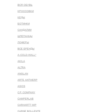
ВСЯ ОБУВЬ
КРОССОВКИ
КЕДЫ
БОТИНКИ
САНДАЛИИ
ШЛЕПАНЦЫ
ЛОФЕРЫ
ВСЕ БРЕНДЫ
A-COLD-WALL*
AKILA
ALTRA
ANGLAN
ARTE ANTWERP
ASICS
C.P. COMPANY
CAMPERLAB
CARHARTT WIP
CARNE BOLLENTE