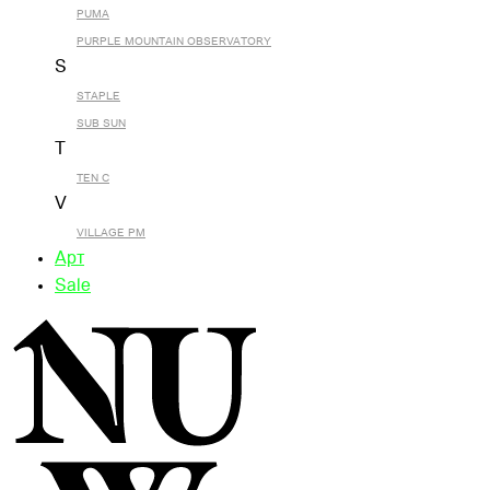
PUMA
PURPLE MOUNTAIN OBSERVATORY
S
STAPLE
SUB SUN
T
TEN C
V
VILLAGE PM
Арт
Sale