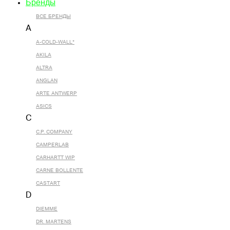
Бренды
ВСЕ БРЕНДЫ
A
A-COLD-WALL*
AKILA
ALTRA
ANGLAN
ARTE ANTWERP
ASICS
C
C.P. COMPANY
CAMPERLAB
CARHARTT WIP
CARNE BOLLENTE
CASTART
D
DIEMME
DR. MARTENS