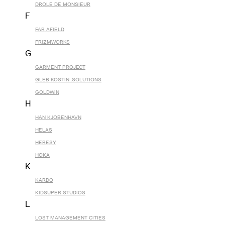
DROLE DE MONSIEUR
F
FAR AFIELD
FRIZMWORKS
G
GARMENT PROJECT
GLEB KOSTIN .SOLUTIONS
GOLDWIN
H
HAN KJOBENHAVN
HELAS
HERESY
HOKA
K
KARDO
KIDSUPER STUDIOS
L
LOST MANAGEMENT CITIES