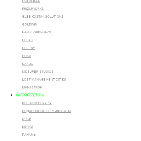
FAR AFIELD
FRIZMWORKS
GLEB KOSTIN .SOLUTIONS
GOLDWIN
HAN KJOBENHAVN
HELAS
HERESY
HOKA
KARDO
KIDSUPER STUDIOS
LOST MANAGEMENT CITIES
MANASTASH
Аксессуары
ВСЕ AКСЕССУАРЫ
ПОДАРОЧНЫЕ СЕРТИФИКАТЫ
ОЧКИ
КЕПКИ
ПАНАМЫ