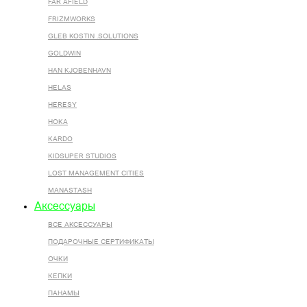
FAR AFIELD
FRIZMWORKS
GLEB KOSTIN .SOLUTIONS
GOLDWIN
HAN KJOBENHAVN
HELAS
HERESY
HOKA
KARDO
KIDSUPER STUDIOS
LOST MANAGEMENT CITIES
MANASTASH
Аксессуары
ВСЕ AКСЕССУАРЫ
ПОДАРОЧНЫЕ СЕРТИФИКАТЫ
ОЧКИ
КЕПКИ
ПАНАМЫ