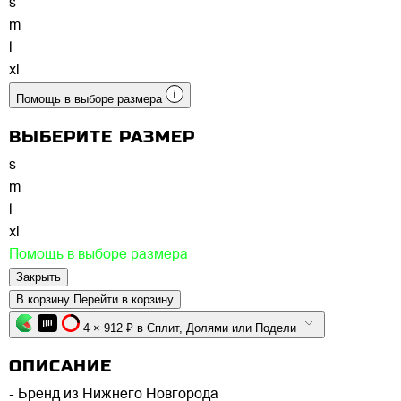
s
m
l
xl
Помощь в выборе размера
ВЫБЕРИТЕ РАЗМЕР
s
m
l
xl
Помощь в выборе размера
Закрыть
В корзину
Перейти в корзину
4 × 912 ₽ в Сплит, Долями или Подели
ОПИСАНИЕ
- Бренд из Нижнего Новгорода