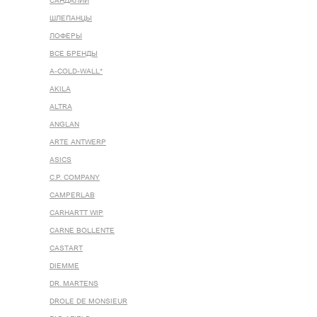
САНДАЛИИ
ШЛЕПАНЦЫ
ЛОФЕРЫ
ВСЕ БРЕНДЫ
A-COLD-WALL*
AKILA
ALTRA
ANGLAN
ARTE ANTWERP
ASICS
C.P. COMPANY
CAMPERLAB
CARHARTT WIP
CARNE BOLLENTE
CASTART
DIEMME
DR. MARTENS
DROLE DE MONSIEUR