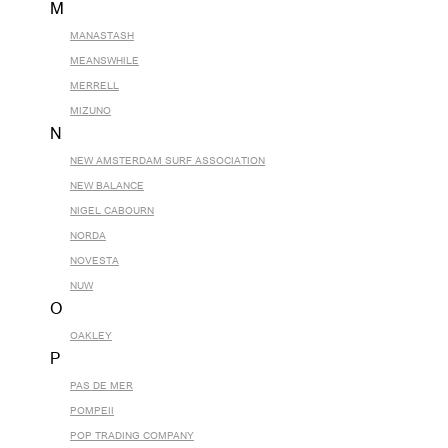
M
MANASTASH
MEANSWHILE
MERRELL
MIZUNO
N
NEW AMSTERDAM SURF ASSOCIATION
NEW BALANCE
NIGEL CABOURN
NORDA
NOVESTA
NUW
O
OAKLEY
P
PAS DE MER
POMPEII
POP TRADING COMPANY