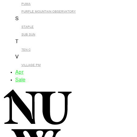
PUMA
PURPLE MOUNTAIN OBSERVATORY
S
STAPLE
SUB SUN
T
TEN C
V
VILLAGE PM
Арт
Sale