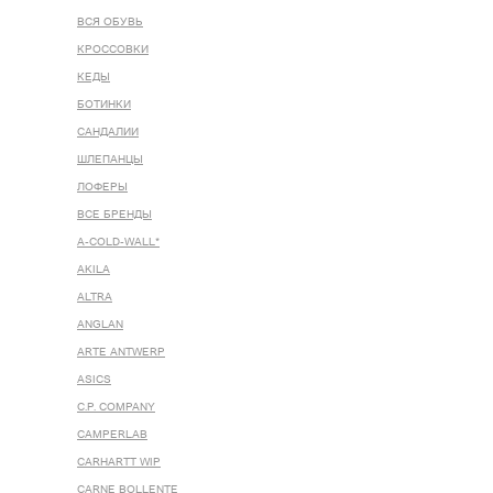
ВСЯ ОБУВЬ
КРОССОВКИ
КЕДЫ
БОТИНКИ
САНДАЛИИ
ШЛЕПАНЦЫ
ЛОФЕРЫ
ВСЕ БРЕНДЫ
A-COLD-WALL*
AKILA
ALTRA
ANGLAN
ARTE ANTWERP
ASICS
C.P. COMPANY
CAMPERLAB
CARHARTT WIP
CARNE BOLLENTE