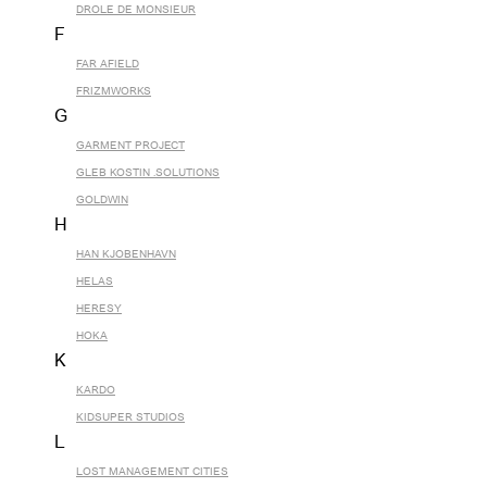
DROLE DE MONSIEUR
F
FAR AFIELD
FRIZMWORKS
G
GARMENT PROJECT
GLEB KOSTIN .SOLUTIONS
GOLDWIN
H
HAN KJOBENHAVN
HELAS
HERESY
HOKA
K
KARDO
KIDSUPER STUDIOS
L
LOST MANAGEMENT CITIES