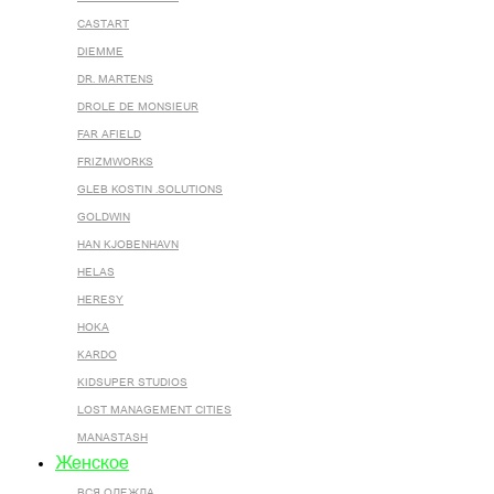
CASTART
DIEMME
DR. MARTENS
DROLE DE MONSIEUR
FAR AFIELD
FRIZMWORKS
GLEB KOSTIN .SOLUTIONS
GOLDWIN
HAN KJOBENHAVN
HELAS
HERESY
HOKA
KARDO
KIDSUPER STUDIOS
LOST MANAGEMENT CITIES
MANASTASH
Женское
ВСЯ ОДЕЖДА