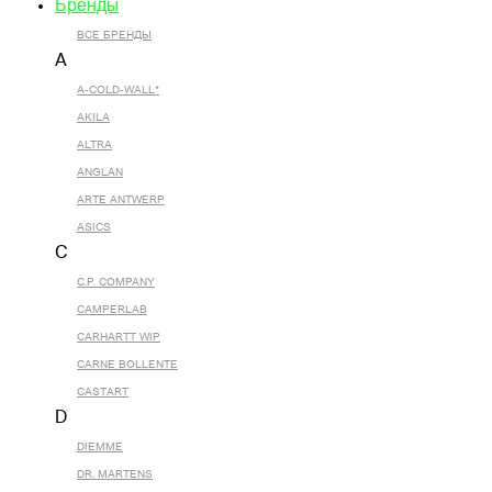
Бренды
ВСЕ БРЕНДЫ
A
A-COLD-WALL*
AKILA
ALTRA
ANGLAN
ARTE ANTWERP
ASICS
C
C.P. COMPANY
CAMPERLAB
CARHARTT WIP
CARNE BOLLENTE
CASTART
D
DIEMME
DR. MARTENS