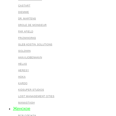
CASTART
DIEMME
DR. MARTENS
DROLE DE MONSIEUR
FAR AFIELD
FRIZMWORKS
GLEB KOSTIN .SOLUTIONS
GOLDWIN
HAN KJOBENHAVN
HELAS
HERESY
HOKA
KARDO
KIDSUPER STUDIOS
LOST MANAGEMENT CITIES
MANASTASH
Женское
ВСЯ ОДЕЖДА