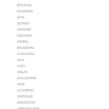
ВСЯ ОБУВЬ
КРОССОВКИ
КЕДЫ
БОТИНКИ
САНДАЛИИ
ШЛЕПАНЦЫ
ЛОФЕРЫ
ВСЕ БРЕНДЫ
A-COLD-WALL*
AKILA
ALTRA
ANGLAN
ARTE ANTWERP
ASICS
C.P. COMPANY
CAMPERLAB
CARHARTT WIP
CARNE BOLLENTE