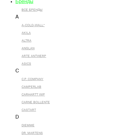
Бренды
ВСЕ БРЕНДЫ
A
A-COLD-WALL*
AKILA
ALTRA
ANGLAN
ARTE ANTWERP
ASICS
C
C.P. COMPANY
CAMPERLAB
CARHARTT WIP
CARNE BOLLENTE
CASTART
D
DIEMME
DR. MARTENS