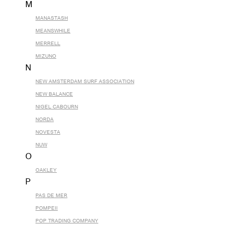
M
MANASTASH
MEANSWHILE
MERRELL
MIZUNO
N
NEW AMSTERDAM SURF ASSOCIATION
NEW BALANCE
NIGEL CABOURN
NORDA
NOVESTA
NUW
O
OAKLEY
P
PAS DE MER
POMPEII
POP TRADING COMPANY