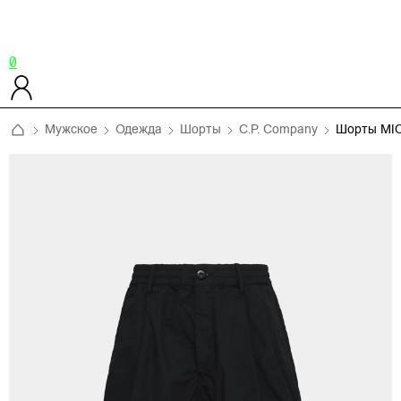
0
Мужское
Одежда
Шорты
C.P. Company
Шорты MI