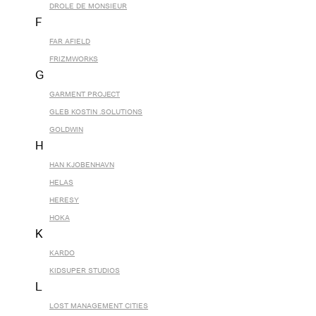
DROLE DE MONSIEUR
F
FAR AFIELD
FRIZMWORKS
G
GARMENT PROJECT
GLEB KOSTIN .SOLUTIONS
GOLDWIN
H
HAN KJOBENHAVN
HELAS
HERESY
HOKA
K
KARDO
KIDSUPER STUDIOS
L
LOST MANAGEMENT CITIES