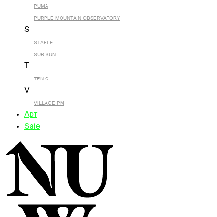
PUMA
PURPLE MOUNTAIN OBSERVATORY
S
STAPLE
SUB SUN
T
TEN C
V
VILLAGE PM
Арт
Sale