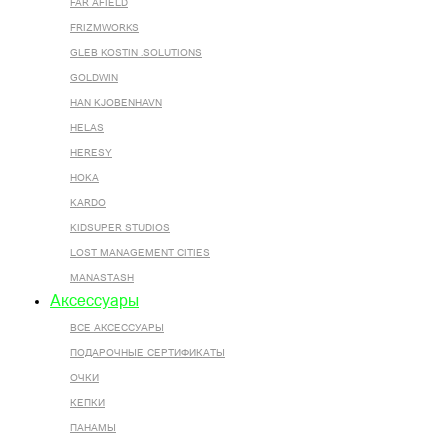
FAR AFIELD
FRIZMWORKS
GLEB KOSTIN .SOLUTIONS
GOLDWIN
HAN KJOBENHAVN
HELAS
HERESY
HOKA
KARDO
KIDSUPER STUDIOS
LOST MANAGEMENT CITIES
MANASTASH
Аксессуары
ВСЕ AКСЕССУАРЫ
ПОДАРОЧНЫЕ СЕРТИФИКАТЫ
ОЧКИ
КЕПКИ
ПАНАМЫ