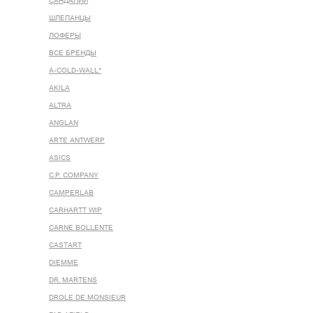
САНДАЛИИ
ШЛЕПАНЦЫ
ЛОФЕРЫ
ВСЕ БРЕНДЫ
A-COLD-WALL*
AKILA
ALTRA
ANGLAN
ARTE ANTWERP
ASICS
C.P. COMPANY
CAMPERLAB
CARHARTT WIP
CARNE BOLLENTE
CASTART
DIEMME
DR. MARTENS
DROLE DE MONSIEUR