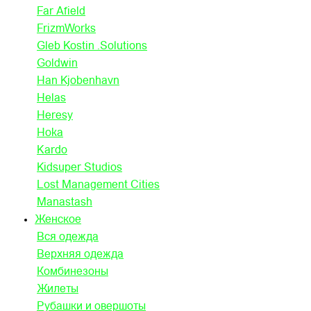
Far Afield
FrizmWorks
Gleb Kostin .Solutions
Goldwin
Han Kjobenhavn
Helas
Heresy
Hoka
Kardo
Kidsuper Studios
Lost Management Cities
Manastash
Женское
Вся одежда
Верхняя одежда
Комбинезоны
Жилеты
Рубашки и овершоты