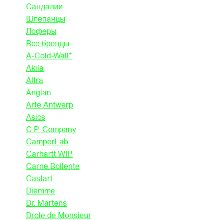
Сандалии
Шлепанцы
Лоферы
Все бренды
A-Cold-Wall*
Akila
Altra
Anglan
Arte Antwerp
Asics
C.P. Company
CamperLab
Carhartt WIP
Carne Bollente
Castart
Diemme
Dr. Martens
Drole de Monsieur