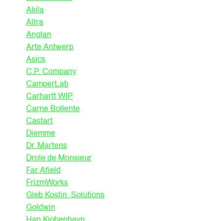
Akila
Altra
Anglan
Arte Antwerp
Asics
C.P. Company
CamperLab
Carhartt WIP
Carne Bollente
Castart
Diemme
Dr. Martens
Drole de Monsieur
Far Afield
FrizmWorks
Gleb Kostin .Solutions
Goldwin
Han Kjobenhavn