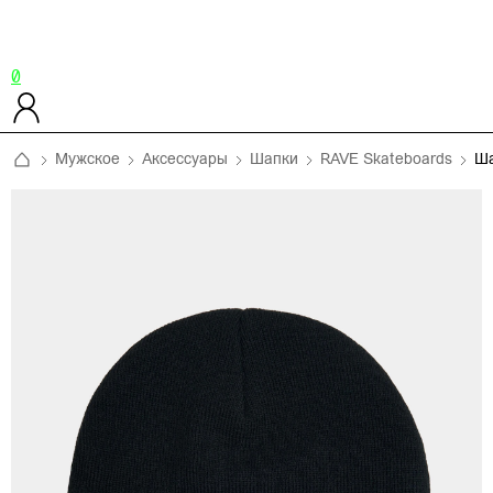
0
Мужское
Аксессуары
Шапки
RAVE Skateboards
Ш