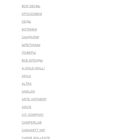
ВСЯ ОБУВЬ
КРОССОВКИ
КЕДЫ
БОТИНКИ
САНДАЛИИ
ШЛЕПАНЦЫ
ЛОФЕРЫ
ВСЕ БРЕНДЫ
A-COLD-WALL*
AKILA
ALTRA
ANGLAN
ARTE ANTWERP
ASICS
C.P. COMPANY
CAMPERLAB
CARHARTT WIP
CARNE BOLLENTE