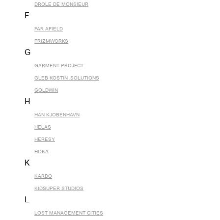
DROLE DE MONSIEUR
F
FAR AFIELD
FRIZMWORKS
G
GARMENT PROJECT
GLEB KOSTIN .SOLUTIONS
GOLDWIN
H
HAN KJOBENHAVN
HELAS
HERESY
HOKA
K
KARDO
KIDSUPER STUDIOS
L
LOST MANAGEMENT CITIES