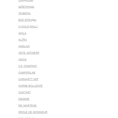
САНДАЛИИ
ШЛЕПАНЦЫ
ЛОФЕРЫ
ВСЕ БРЕНДЫ
A-COLD-WALL*
AKILA
ALTRA
ANGLAN
ARTE ANTWERP
ASICS
C.P. COMPANY
CAMPERLAB
CARHARTT WIP
CARNE BOLLENTE
CASTART
DIEMME
DR. MARTENS
DROLE DE MONSIEUR