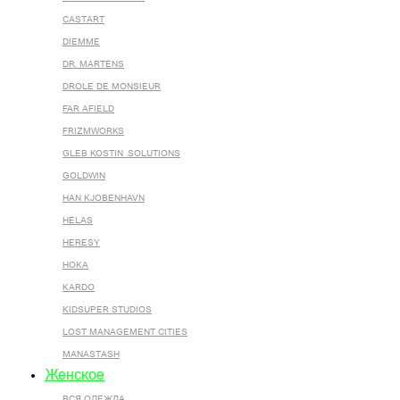
CASTART
DIEMME
DR. MARTENS
DROLE DE MONSIEUR
FAR AFIELD
FRIZMWORKS
GLEB KOSTIN .SOLUTIONS
GOLDWIN
HAN KJOBENHAVN
HELAS
HERESY
HOKA
KARDO
KIDSUPER STUDIOS
LOST MANAGEMENT CITIES
MANASTASH
Женское
ВСЯ ОДЕЖДА