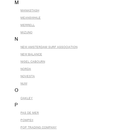
M
MANASTASH
MEANSWHILE
MERRELL
MIZUNO
N
NEW AMSTERDAM SURF ASSOCIATION
NEW BALANCE
NIGEL CABOURN
NORDA
NOVESTA
NUW
O
OAKLEY
P
PAS DE MER
POMPEII
POP TRADING COMPANY