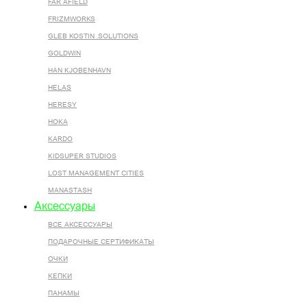
FAR AFIELD
FRIZMWORKS
GLEB KOSTIN .SOLUTIONS
GOLDWIN
HAN KJOBENHAVN
HELAS
HERESY
HOKA
KARDO
KIDSUPER STUDIOS
LOST MANAGEMENT CITIES
MANASTASH
Аксессуары
ВСЕ AКСЕССУАРЫ
ПОДАРОЧНЫЕ СЕРТИФИКАТЫ
ОЧКИ
КЕПКИ
ПАНАМЫ