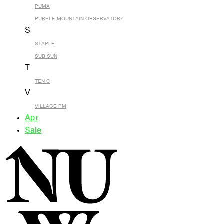
PUMA
PURPLE MOUNTAIN OBSERVATORY
S
STAPLE
SUB SUN
T
TEN C
V
VILLAGE PM
Арт
Sale