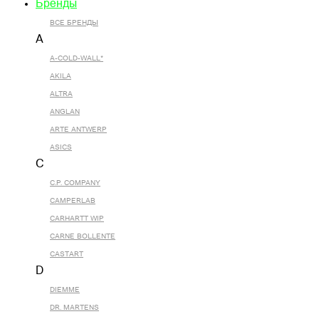
Бренды
ВСЕ БРЕНДЫ
A
A-COLD-WALL*
AKILA
ALTRA
ANGLAN
ARTE ANTWERP
ASICS
C
C.P. COMPANY
CAMPERLAB
CARHARTT WIP
CARNE BOLLENTE
CASTART
D
DIEMME
DR. MARTENS