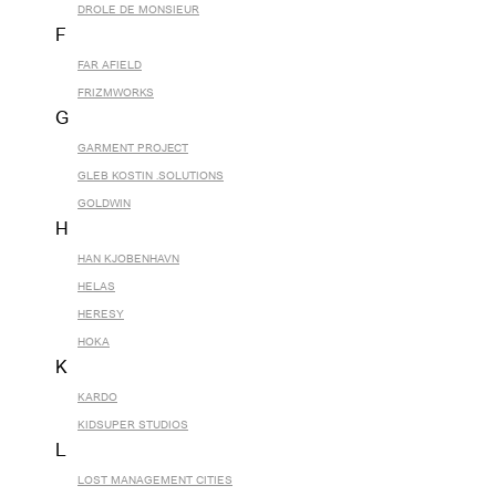
DROLE DE MONSIEUR
F
FAR AFIELD
FRIZMWORKS
G
GARMENT PROJECT
GLEB KOSTIN .SOLUTIONS
GOLDWIN
H
HAN KJOBENHAVN
HELAS
HERESY
HOKA
K
KARDO
KIDSUPER STUDIOS
L
LOST MANAGEMENT CITIES