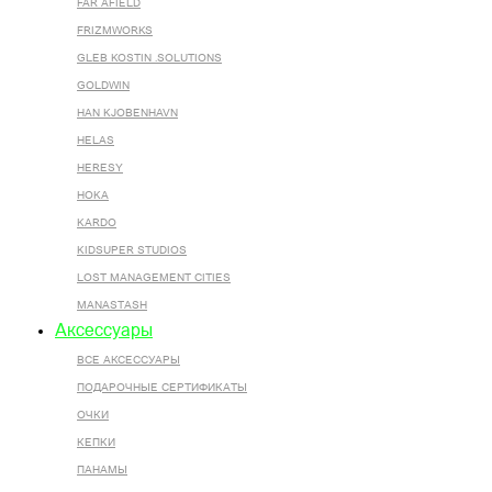
FAR AFIELD
FRIZMWORKS
GLEB KOSTIN .SOLUTIONS
GOLDWIN
HAN KJOBENHAVN
HELAS
HERESY
HOKA
KARDO
KIDSUPER STUDIOS
LOST MANAGEMENT CITIES
MANASTASH
Аксессуары
ВСЕ AКСЕССУАРЫ
ПОДАРОЧНЫЕ СЕРТИФИКАТЫ
ОЧКИ
КЕПКИ
ПАНАМЫ