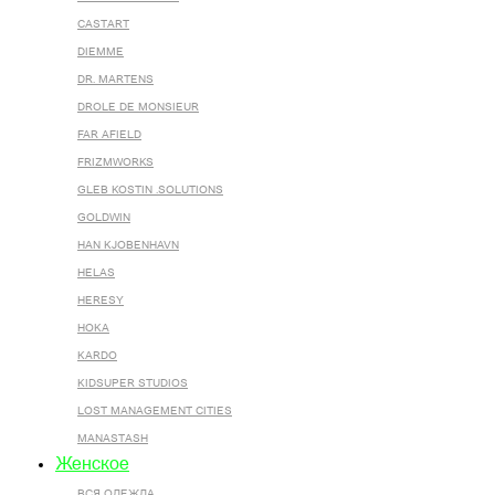
CASTART
DIEMME
DR. MARTENS
DROLE DE MONSIEUR
FAR AFIELD
FRIZMWORKS
GLEB KOSTIN .SOLUTIONS
GOLDWIN
HAN KJOBENHAVN
HELAS
HERESY
HOKA
KARDO
KIDSUPER STUDIOS
LOST MANAGEMENT CITIES
MANASTASH
Женское
ВСЯ ОДЕЖДА