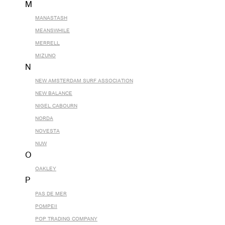
M
MANASTASH
MEANSWHILE
MERRELL
MIZUNO
N
NEW AMSTERDAM SURF ASSOCIATION
NEW BALANCE
NIGEL CABOURN
NORDA
NOVESTA
NUW
O
OAKLEY
P
PAS DE MER
POMPEII
POP TRADING COMPANY