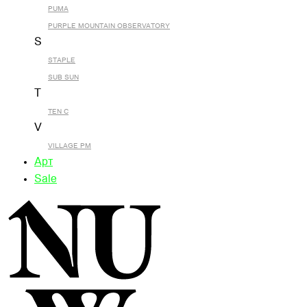
PUMA
PURPLE MOUNTAIN OBSERVATORY
S
STAPLE
SUB SUN
T
TEN C
V
VILLAGE PM
Арт
Sale