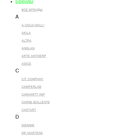
Бренды
ВСЕ БРЕНДЫ
A
A-COLD-WALL*
AKILA
ALTRA
ANGLAN
ARTE ANTWERP
ASICS
C
C.P. COMPANY
CAMPERLAB
CARHARTT WIP
CARNE BOLLENTE
CASTART
D
DIEMME
DR. MARTENS