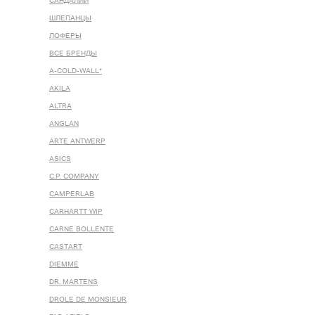
САНДАЛИИ
ШЛЕПАНЦЫ
ЛОФЕРЫ
ВСЕ БРЕНДЫ
A-COLD-WALL*
AKILA
ALTRA
ANGLAN
ARTE ANTWERP
ASICS
C.P. COMPANY
CAMPERLAB
CARHARTT WIP
CARNE BOLLENTE
CASTART
DIEMME
DR. MARTENS
DROLE DE MONSIEUR