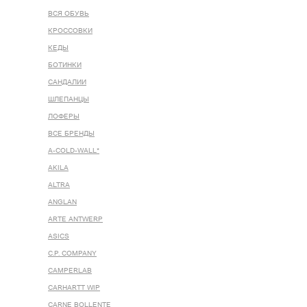
ВСЯ ОБУВЬ
КРОССОВКИ
КЕДЫ
БОТИНКИ
САНДАЛИИ
ШЛЕПАНЦЫ
ЛОФЕРЫ
ВСЕ БРЕНДЫ
A-COLD-WALL*
AKILA
ALTRA
ANGLAN
ARTE ANTWERP
ASICS
C.P. COMPANY
CAMPERLAB
CARHARTT WIP
CARNE BOLLENTE