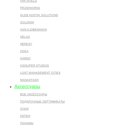
FAR AFIELD
FRIZMWORKS
GLEB KOSTIN .SOLUTIONS
GOLDWIN
HAN KJOBENHAVN
HELAS
HERESY
HOKA
KARDO
KIDSUPER STUDIOS
LOST MANAGEMENT CITIES
MANASTASH
Аксессуары
ВСЕ AКСЕССУАРЫ
ПОДАРОЧНЫЕ СЕРТИФИКАТЫ
ОЧКИ
КЕПКИ
ПАНАМЫ