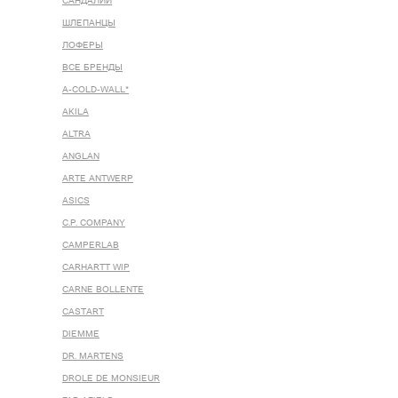
САНДАЛИИ
ШЛЕПАНЦЫ
ЛОФЕРЫ
ВСЕ БРЕНДЫ
A-COLD-WALL*
AKILA
ALTRA
ANGLAN
ARTE ANTWERP
ASICS
C.P. COMPANY
CAMPERLAB
CARHARTT WIP
CARNE BOLLENTE
CASTART
DIEMME
DR. MARTENS
DROLE DE MONSIEUR