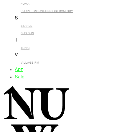
PUMA
PURPLE MOUNTAIN OBSERVATORY
S
STAPLE
SUB SUN
T
TEN C
V
VILLAGE PM
Арт
Sale