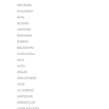
ВСЯ ОБУВЬ
КРОССОВКИ
КЕДЫ
БОТИНКИ
САНДАЛИИ
ШЛЕПАНЦЫ
ЛОФЕРЫ
ВСЕ БРЕНДЫ
A-COLD-WALL*
AKILA
ALTRA
ANGLAN
ARTE ANTWERP
ASICS
C.P. COMPANY
CAMPERLAB
CARHARTT WIP
CARNE BOLLENTE