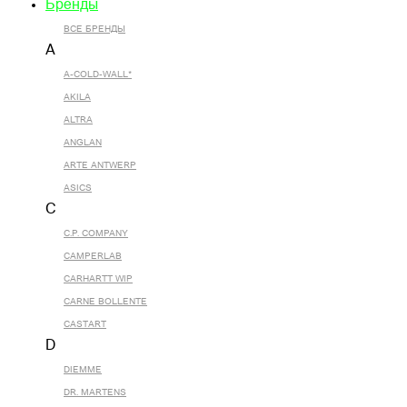
Бренды
ВСЕ БРЕНДЫ
A
A-COLD-WALL*
AKILA
ALTRA
ANGLAN
ARTE ANTWERP
ASICS
C
C.P. COMPANY
CAMPERLAB
CARHARTT WIP
CARNE BOLLENTE
CASTART
D
DIEMME
DR. MARTENS