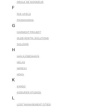
DROLE DE MONSIEUR
F
FAR AFIELD
FRIZMWORKS
G
GARMENT PROJECT
GLEB KOSTIN .SOLUTIONS
GOLDWIN
H
HAN KJOBENHAVN
HELAS
HERESY
HOKA
K
KARDO
KIDSUPER STUDIOS
L
LOST MANAGEMENT CITIES