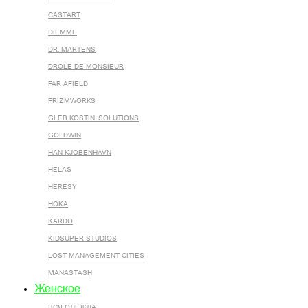
CASTART
DIEMME
DR. MARTENS
DROLE DE MONSIEUR
FAR AFIELD
FRIZMWORKS
GLEB KOSTIN .SOLUTIONS
GOLDWIN
HAN KJOBENHAVN
HELAS
HERESY
HOKA
KARDO
KIDSUPER STUDIOS
LOST MANAGEMENT CITIES
MANASTASH
Женское
ВСЯ ОДЕЖДА