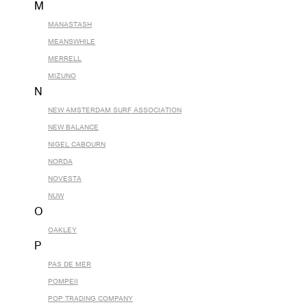
M
MANASTASH
MEANSWHILE
MERRELL
MIZUNO
N
NEW AMSTERDAM SURF ASSOCIATION
NEW BALANCE
NIGEL CABOURN
NORDA
NOVESTA
NUW
O
OAKLEY
P
PAS DE MER
POMPEII
POP TRADING COMPANY