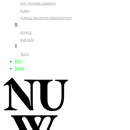
POP TRADING COMPANY
PUMA
PURPLE MOUNTAIN OBSERVATORY
S
STAPLE
SUB SUN
T
TEN C
Арт
Sale