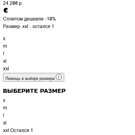
24 200 р.
Сплитом дешевле -10%
Размер:
xxl - остался 1
s
m
l
xl
xxl
Помощь в выборе размера
ВЫБЕРИТЕ РАЗМЕР
s
m
l
xl
xxl
Остался 1