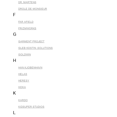
DR. MARTENS
DROLE DE MONSIEUR
F
FAR AFIELD
FRIZMWORKS
G
GARMENT PROJECT
GLEB KOSTIN .SOLUTIONS
GOLDWIN
H
HAN KJOBENHAVN
HELAS
HERESY
HOKA
K
KARDO
KIDSUPER STUDIOS
L