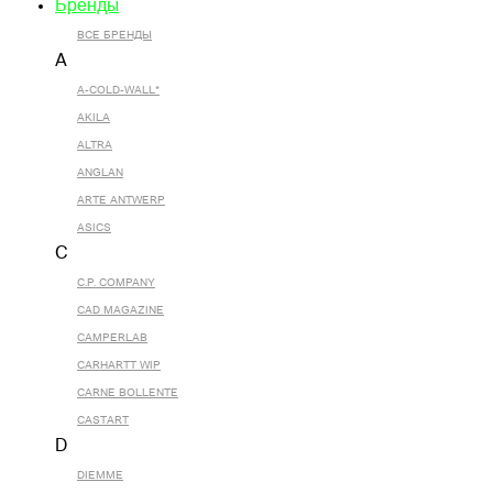
Бренды
ВСЕ БРЕНДЫ
A
A-COLD-WALL*
AKILA
ALTRA
ANGLAN
ARTE ANTWERP
ASICS
C
C.P. COMPANY
CAD MAGAZINE
CAMPERLAB
CARHARTT WIP
CARNE BOLLENTE
CASTART
D
DIEMME