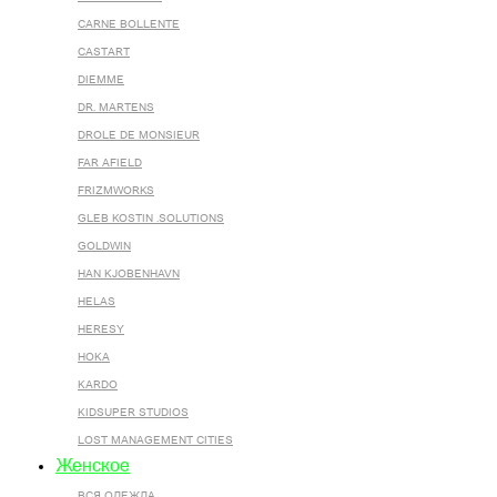
CARNE BOLLENTE
CASTART
DIEMME
DR. MARTENS
DROLE DE MONSIEUR
FAR AFIELD
FRIZMWORKS
GLEB KOSTIN .SOLUTIONS
GOLDWIN
HAN KJOBENHAVN
HELAS
HERESY
HOKA
KARDO
KIDSUPER STUDIOS
LOST MANAGEMENT CITIES
Женское
ВСЯ ОДЕЖДА