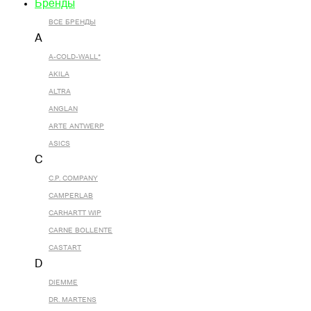
Бренды
ВСЕ БРЕНДЫ
A
A-COLD-WALL*
AKILA
ALTRA
ANGLAN
ARTE ANTWERP
ASICS
C
C.P. COMPANY
CAMPERLAB
CARHARTT WIP
CARNE BOLLENTE
CASTART
D
DIEMME
DR. MARTENS