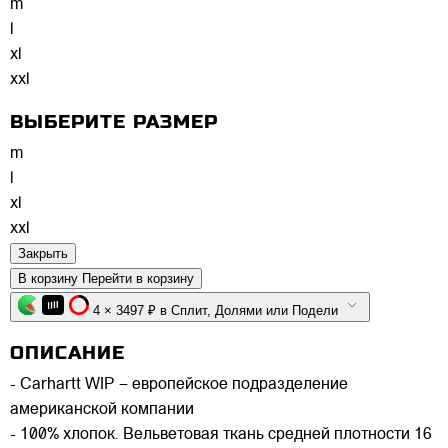
m
l
xl
xxl
ВЫБЕРИТЕ РАЗМЕР
m
l
xl
xxl
Закрыть
В корзину
Перейти в корзину
4 × 3497 ₽ в Сплит, Долями или Подели
ОПИСАНИЕ
- Carhartt WIP – европейское подразделение
американской компании
- 100% хлопок. Вельветовая ткань средней плотности 16