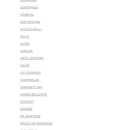
САНДАЛИИ
ШЛЕПАНЦЫ
ЛОФЕРЫ
ВСЕ БРЕНДЫ
A-COLD-WALL*
AKILA
ALTRA
ANGLAN
ARTE ANTWERP
ASICS
C.P. COMPANY
CAMPERLAB
CARHARTT WIP
CARNE BOLLENTE
CASTART
DIEMME
DR. MARTENS
DROLE DE MONSIEUR