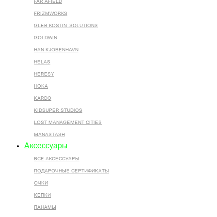
FAR AFIELD
FRIZMWORKS
GLEB KOSTIN .SOLUTIONS
GOLDWIN
HAN KJOBENHAVN
HELAS
HERESY
HOKA
KARDO
KIDSUPER STUDIOS
LOST MANAGEMENT CITIES
MANASTASH
Аксессуары
ВСЕ AКСЕССУАРЫ
ПОДАРОЧНЫЕ СЕРТИФИКАТЫ
ОЧКИ
КЕПКИ
ПАНАМЫ