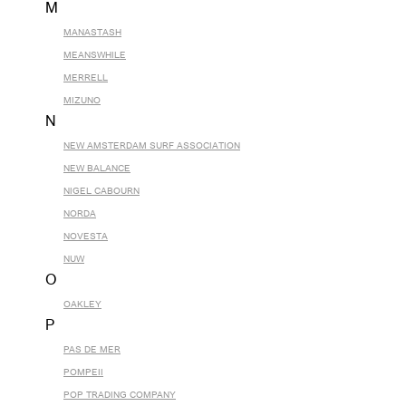
M
MANASTASH
MEANSWHILE
MERRELL
MIZUNO
N
NEW AMSTERDAM SURF ASSOCIATION
NEW BALANCE
NIGEL CABOURN
NORDA
NOVESTA
NUW
O
OAKLEY
P
PAS DE MER
POMPEII
POP TRADING COMPANY