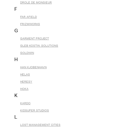
DROLE DE MONSIEUR
F
FAR AFIELD
FRIZMWORKS
G
GARMENT PROJECT
GLEB KOSTIN .SOLUTIONS
GOLDWIN
H
HAN KJOBENHAVN
HELAS
HERESY
HOKA
K
KARDO
KIDSUPER STUDIOS
L
LOST MANAGEMENT CITIES