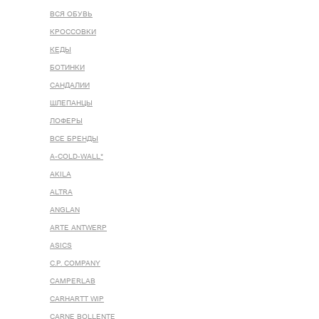
ВСЯ ОБУВЬ
КРОССОВКИ
КЕДЫ
БОТИНКИ
САНДАЛИИ
ШЛЕПАНЦЫ
ЛОФЕРЫ
ВСЕ БРЕНДЫ
A-COLD-WALL*
AKILA
ALTRA
ANGLAN
ARTE ANTWERP
ASICS
C.P. COMPANY
CAMPERLAB
CARHARTT WIP
CARNE BOLLENTE