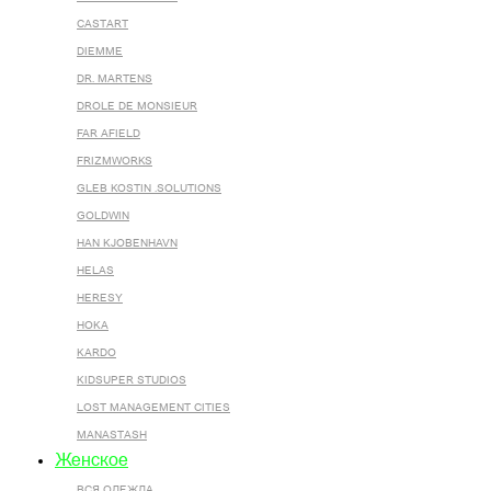
CASTART
DIEMME
DR. MARTENS
DROLE DE MONSIEUR
FAR AFIELD
FRIZMWORKS
GLEB KOSTIN .SOLUTIONS
GOLDWIN
HAN KJOBENHAVN
HELAS
HERESY
HOKA
KARDO
KIDSUPER STUDIOS
LOST MANAGEMENT CITIES
MANASTASH
Женское
ВСЯ ОДЕЖДА