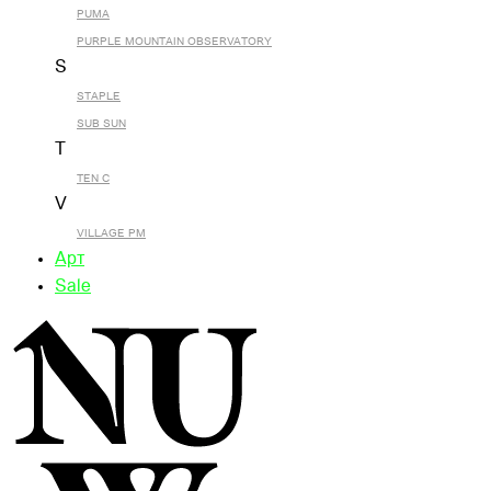
PUMA
PURPLE MOUNTAIN OBSERVATORY
S
STAPLE
SUB SUN
T
TEN C
V
VILLAGE PM
Арт
Sale