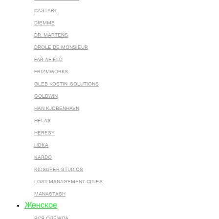
CASTART
DIEMME
DR. MARTENS
DROLE DE MONSIEUR
FAR AFIELD
FRIZMWORKS
GLEB KOSTIN .SOLUTIONS
GOLDWIN
HAN KJOBENHAVN
HELAS
HERESY
HOKA
KARDO
KIDSUPER STUDIOS
LOST MANAGEMENT CITIES
MANASTASH
Женское
ВСЯ ОДЕЖДА