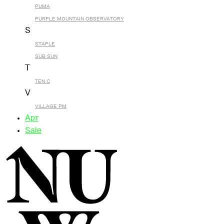
PUMA
PURPLE MOUNTAIN OBSERVATORY
S
STAPLE
SUB SUN
T
TEN C
V
VILLAGE PM
Арт
Sale