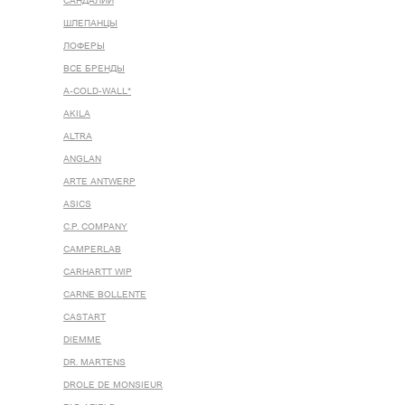
САНДАЛИИ
ШЛЕПАНЦЫ
ЛОФЕРЫ
ВСЕ БРЕНДЫ
A-COLD-WALL*
AKILA
ALTRA
ANGLAN
ARTE ANTWERP
ASICS
C.P. COMPANY
CAMPERLAB
CARHARTT WIP
CARNE BOLLENTE
CASTART
DIEMME
DR. MARTENS
DROLE DE MONSIEUR