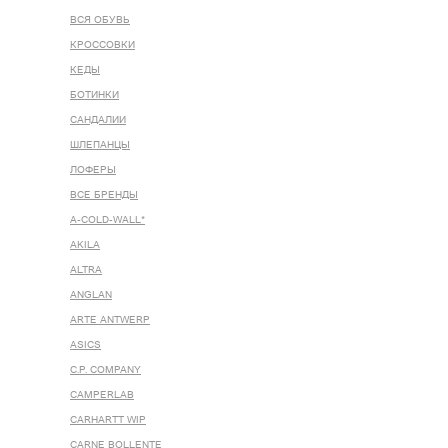
ВСЯ ОБУВЬ
КРОССОВКИ
КЕДЫ
БОТИНКИ
САНДАЛИИ
ШЛЕПАНЦЫ
ЛОФЕРЫ
ВСЕ БРЕНДЫ
A-COLD-WALL*
AKILA
ALTRA
ANGLAN
ARTE ANTWERP
ASICS
C.P. COMPANY
CAMPERLAB
CARHARTT WIP
CARNE BOLLENTE