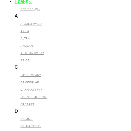
Бренды
ВСЕ БРЕНДЫ
A
A-COLD-WALL*
AKILA
ALTRA
ANGLAN
ARTE ANTWERP
ASICS
C
C.P. COMPANY
CAMPERLAB
CARHARTT WIP
CARNE BOLLENTE
CASTART
D
DIEMME
DR. MARTENS