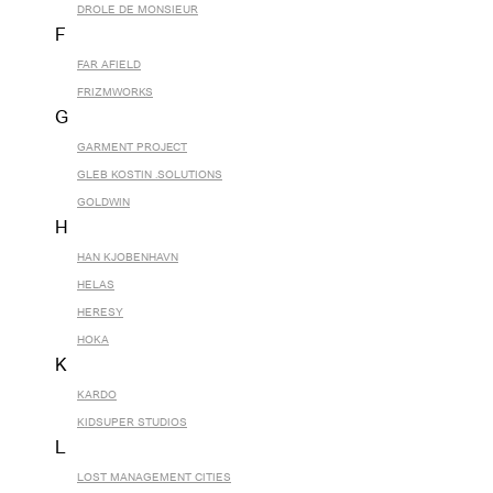
DROLE DE MONSIEUR
F
FAR AFIELD
FRIZMWORKS
G
GARMENT PROJECT
GLEB KOSTIN .SOLUTIONS
GOLDWIN
H
HAN KJOBENHAVN
HELAS
HERESY
HOKA
K
KARDO
KIDSUPER STUDIOS
L
LOST MANAGEMENT CITIES