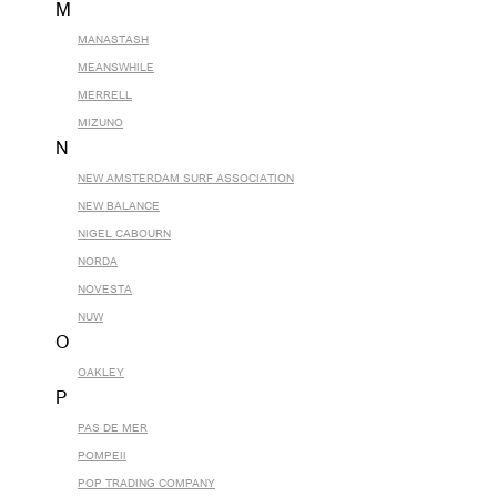
M
MANASTASH
MEANSWHILE
MERRELL
MIZUNO
N
NEW AMSTERDAM SURF ASSOCIATION
NEW BALANCE
NIGEL CABOURN
NORDA
NOVESTA
NUW
O
OAKLEY
P
PAS DE MER
POMPEII
POP TRADING COMPANY