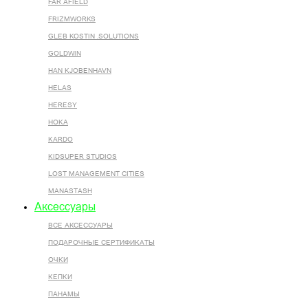
FAR AFIELD
FRIZMWORKS
GLEB KOSTIN .SOLUTIONS
GOLDWIN
HAN KJOBENHAVN
HELAS
HERESY
HOKA
KARDO
KIDSUPER STUDIOS
LOST MANAGEMENT CITIES
MANASTASH
Аксессуары
ВСЕ AКСЕССУАРЫ
ПОДАРОЧНЫЕ СЕРТИФИКАТЫ
ОЧКИ
КЕПКИ
ПАНАМЫ